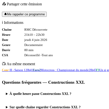
📤 Partager cette émission
🔔
Me rappeler ce programme
ℹ️ Informations
Chaîne
RMC Découverte
Heure
21h10
–
22h30
Date
jeudi 4 juin 2026
Genre
Documentaire
Durée
80
min
CSA
Déconseillé -
Tout
ans
📺 Au même moment
H - Saison 1
Motocross : Championnat du monde
Un si g
Com+
20h41
Euro2
20h45
F3
Questions fréquentes —
Constructions XXL
À quelle heure passe Constructions XXL ?
Sur quelle chaîne regarder Constructions XXL ?