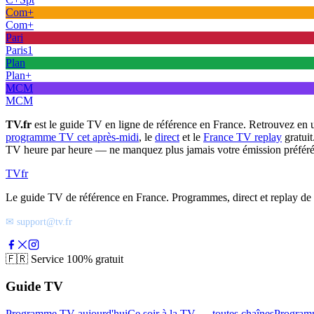
Com+
Com+
Pari
Paris1
Plan
Plan+
MCM
MCM
TV.fr
est le guide TV en ligne de référence en France. Retrouvez en 
programme TV cet après-midi
, le
direct
et le
France TV replay
gratuit
TV heure par heure — ne manquez plus jamais votre émission préféré
TV
fr
Le guide TV de référence en France. Programmes, direct et replay de t
✉ support@tv.fr
🇫🇷
Service 100% gratuit
Guide TV
Programme TV aujourd'hui
Ce soir à la TV — toutes chaînes
Program