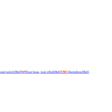
rand soleil
Tout beau, tout n9uf
Quotidien
20h45
W9
20h45
TMC
20h45