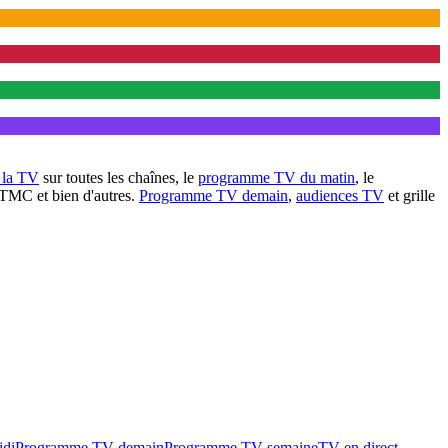
à la TV
sur toutes les chaînes, le
programme TV du matin
, le
 TMC et bien d'autres.
Programme TV demain
,
audiences TV
et grille
idi
Programme TV demain
Programme TV semaine
TV en direct