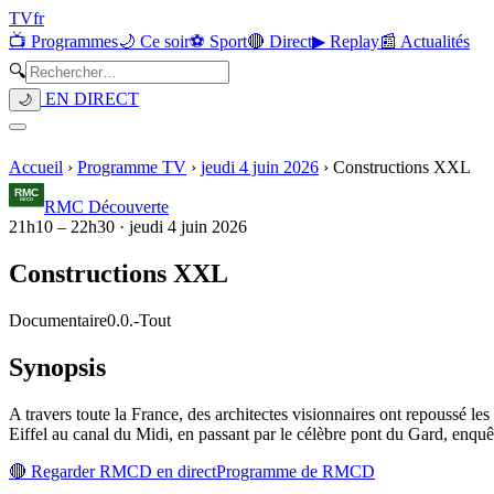
TV
fr
📺 Programmes
🌙 Ce soir
⚽ Sport
🔴 Direct
▶ Replay
📰 Actualités
🔍
EN DIRECT
🌙
Accueil
›
Programme TV
›
jeudi 4 juin 2026
›
Constructions XXL
RMC Découverte
21h10
–
22h30
·
jeudi 4 juin 2026
Constructions XXL
Documentaire
0.0.
-
Tout
Synopsis
A travers toute la France, des architectes visionnaires ont repoussé le
Eiffel au canal du Midi, en passant par le célèbre pont du Gard, enquêt
🔴 Regarder
RMCD
en direct
Programme de
RMCD