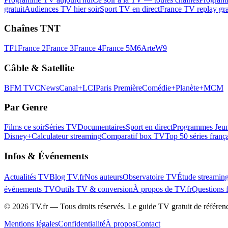
gratuit
Audiences TV hier soir
Sport TV en direct
France TV replay gra
Chaînes TNT
TF1
France 2
France 3
France 4
France 5
M6
Arte
W9
Câble & Satellite
BFM TV
CNews
Canal+
LCI
Paris Première
Comédie+
Planète+
MCM
Par Genre
Films ce soir
Séries TV
Documentaires
Sport en direct
Programmes Jeun
Disney+
Calculateur streaming
Comparatif box TV
Top 50 séries franç
Infos & Événements
Actualités TV
Blog TV.fr
Nos auteurs
Observatoire TV
Étude streamin
événements TV
Outils TV & conversion
À propos de TV.fr
Questions 
©
2026
TV.fr — Tous droits réservés. Le guide TV gratuit de référen
Mentions légales
Confidentialité
À propos
Contact