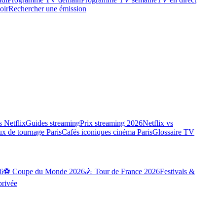
oir
Rechercher une émission
 Netflix
Guides streaming
Prix streaming 2026
Netflix vs
ux de tournage Paris
Cafés iconiques cinéma Paris
Glossaire TV
6
⚽ Coupe du Monde 2026
🚴 Tour de France 2026
Festivals &
privée