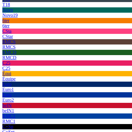
T18
Novo
Novo19
6ter
6ter
CSta
CStar
RMCS
RMCS
RMCD
RMCD
C25
C25
Équi
Équipe
Euro
Euro1
Euro
Euro2
beIN
beIN1
RMC1
RMC1
C+Sp
C+Spt