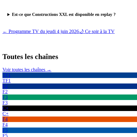
Est-ce que Constructions XXL est disponible en replay ?
← Programme TV du
jeudi 4 juin 2026
🌙 Ce soir à la TV
Toutes les
chaînes
Voir toutes les chaînes →
TF1
TF1
F2
F2
F3
F3
C+
C+
F4
F4
F5
F5