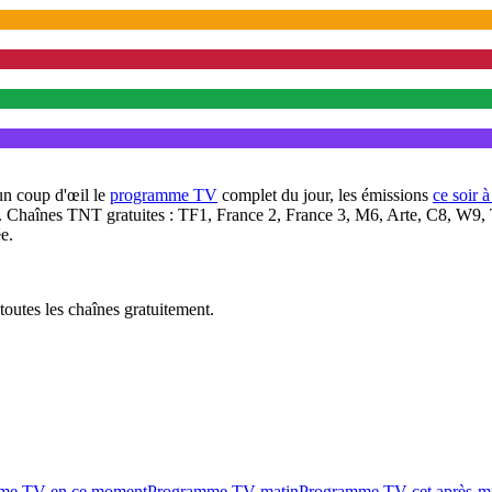
un coup d'œil le
programme TV
complet du jour, les émissions
ce soir 
. Chaînes TNT gratuites : TF1, France 2, France 3, M6, Arte, C8, W9,
e.
outes les chaînes gratuitement.
me TV en ce moment
Programme TV matin
Programme TV cet après-m