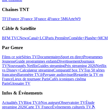
Chaînes TNT
TF1
France 2
France 3
France 4
France 5
M6
Arte
W9
Câble & Satellite
BFM TV
CNews
Canal+
LCI
Paris Première
Comédie+
Planète+
MCM
Par Genre
Films ce soir
Séries TV
Documentaires
Sport en direct
Programmes
Jeunesse
Guide programmes enfants
Divertissement
Journaux
TV
Nouveautés Netflix
Guides streaming
Prix streaming 2026
Netflix
vs Disney+
Calculateur streaming
Comparatif box TV
Top 50 séries
françaises
Baromètre TV.fr
Paysage audiovisuel
Regarder la TV en
France
Lieux de tournage Paris
Cafés iconiques cinéma
Paris
Glossaire TV
Infos & Événements
Actualités TV
Blog TV.fr
Nos auteurs
Observatoire TV
Étude
streaming 2026
Carte TV France
Événements culturels TV
🎾