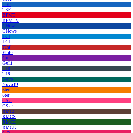
TSF
TSF
BFMT
BFMTV
CNew
CNews
LCI
LCI
FInf
FInfo
Gull
Gulli
T18
T18
Novo
Novo19
6ter
6ter
CSta
CStar
RMCS
RMCS
RMCD
RMCD
C25