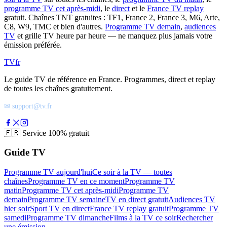
programme TV cet après-midi
, le
direct
et le
France TV replay
gratuit. Chaînes TNT gratuites : TF1, France 2, France 3, M6, Arte,
C8, W9, TMC et bien d'autres.
Programme TV demain
,
audiences
TV
et grille TV heure par heure — ne manquez plus jamais votre
émission préférée.
TV
fr
Le guide TV de référence en France. Programmes, direct et replay
de toutes les chaînes gratuitement.
✉ support@tv.fr
🇫🇷
Service 100% gratuit
Guide TV
Programme TV aujourd'hui
Ce soir à la TV — toutes
chaînes
Programme TV en ce moment
Programme TV
matin
Programme TV cet après-midi
Programme TV
demain
Programme TV semaine
TV en direct gratuit
Audiences TV
hier soir
Sport TV en direct
France TV replay gratuit
Programme TV
samedi
Programme TV dimanche
Films à la TV ce soir
Rechercher
une émission