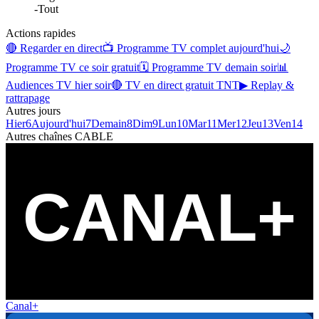
-
Tout
Actions rapides
🔴 Regarder en direct
📺 Programme TV complet aujourd'hui
🌙
Programme TV ce soir gratuit
🗓 Programme TV demain soir
📊
Audiences TV hier soir
🔴 TV en direct gratuit TNT
▶ Replay &
rattrapage
Autres jours
Hier
6
Aujourd'hui
7
Demain
8
Dim
9
Lun
10
Mar
11
Mer
12
Jeu
13
Ven
14
Autres chaînes
CABLE
Canal+