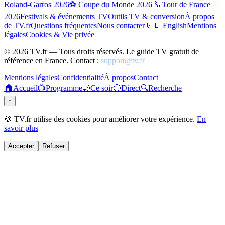
Roland-Garros 2026
⚽ Coupe du Monde 2026
🚴 Tour de France
2026
Festivals & événements TV
Outils TV & conversion
À propos
de TV.fr
Questions fréquentes
Nous contacter
🇬🇧 English
Mentions
légales
Cookies & Vie privée
©
2026
TV.fr — Tous droits réservés. Le guide TV gratuit de
référence en France. Contact :
support@tv.fr
Mentions légales
Confidentialité
À propos
Contact
🏠
Accueil
📺
Programme
🌙
Ce soir
🔴
Direct
🔍
Recherche
↑
🍪 TV.fr utilise des cookies pour améliorer votre expérience.
En
savoir plus
Accepter
Refuser