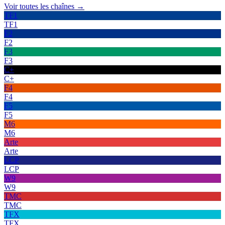
Voir toutes les chaînes →
TF1
TF1
F2
F2
F3
F3
C+
C+
F4
F4
F5
F5
M6
M6
Arte
Arte
LCP
LCP
W9
W9
TMC
TMC
TFX
TFX