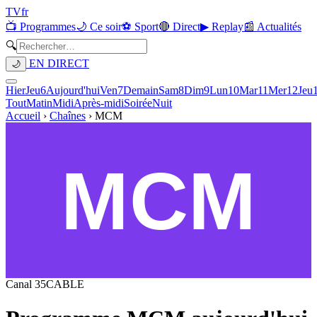
TV
fr
📺 Programmes
🌙 Ce soir
⚽ Sport
🔴 Direct
▶ Replay
📰 Actualités
🔍
EN DIRECT
🌙
Hier
Jeu
6
Aujourd'hui
Ven
7
Demain
Sam
8
Dim
9
Lun
10
Mar
11
Mer
12
Jeu
Tout
Matin
Midi
Après-midi
Soirée
Nuit
Accueil
›
Chaînes
›
MCM
Canal
35
CABLE