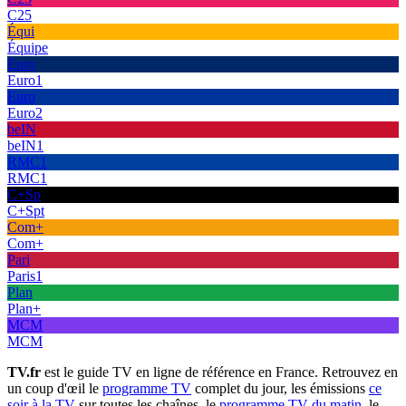
C25
Équi
Équipe
Euro
Euro1
Euro
Euro2
beIN
beIN1
RMC1
RMC1
C+Sp
C+Spt
Com+
Com+
Pari
Paris1
Plan
Plan+
MCM
MCM
TV.fr
est le guide TV en ligne de référence en France. Retrouvez en
un coup d'œil le
programme TV
complet du jour, les émissions
ce
soir à la TV
sur toutes les chaînes, le
programme TV du matin
, le