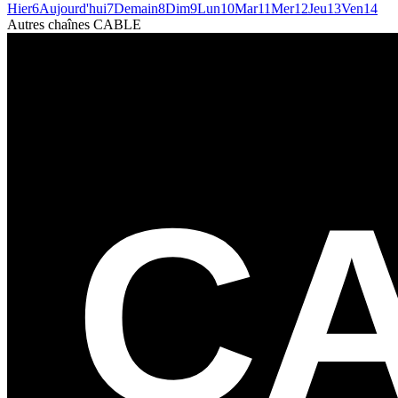
Hier
6
Aujourd'hui
7
Demain
8
Dim
9
Lun
10
Mar
11
Mer
12
Jeu
13
Ven
14
Autres chaînes
CABLE