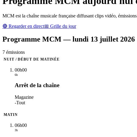
Programme
MCM
aujourd'hui e
MCM est la chaîne musicale française diffusant clips vidéo, émissions
🔴 Regarder en direct
📅 Grille du jour
Programme
MCM
—
lundi 13 juillet 2026
7
émission
s
NUIT / DÉBUT DE MATINÉE
00h00
6h
Arrêt de la chaîne
Magazine
-
Tout
MATIN
06h00
3h