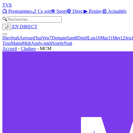
TV
fr
📺 Programmes
🌙 Ce soir
⚽ Sport
🔴 Direct
▶ Replay
📰 Actualités
🔍
EN DIRECT
🌙
Hier
Jeu
6
Aujourd'hui
Ven
7
Demain
Sam
8
Dim
9
Lun
10
Mar
11
Mer
12
Jeu
Tout
Matin
Midi
Après-midi
Soirée
Nuit
Accueil
›
Chaînes
›
MCM