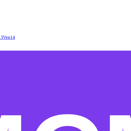
13
Ven
14