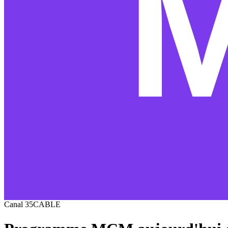
Canal
35
CABLE