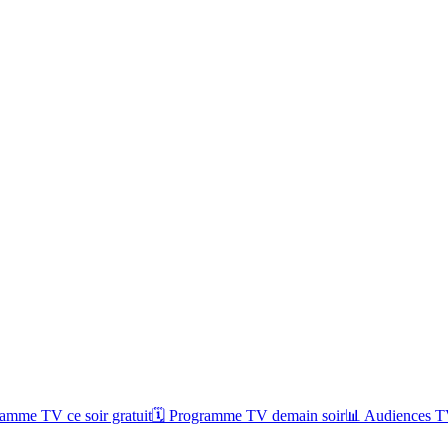
amme TV ce soir gratuit
🗓 Programme TV demain soir
📊 Audiences TV