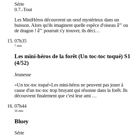
Série
0.7.
-
Tout
Les MiniHéros découvrent un oeuf mystérieux dans un
buisson. Alors qu'ils imaginent quelle espèce d'oiseau â'" ou
de dragon ! â'" pourrait s'y trouver, ils déci
…
07h35
7 min
Les mini-héros de la forêt (Un toc-toc toqué) S1
(4/52)
Jeunesse
«Un toc-toc toqué»Les mini-héros ne peuvent pas jouer à
cause d'un toc-toc trop bruyant qui résonne dans la forêt. Ils
découvrent finalement que c'est leur ami
…
07h44
16 min
Bluey
Série