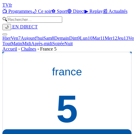
TV
fr
📺 Programmes
🌙 Ce soir
⚽ Sport
🔴 Direct
▶ Replay
📰 Actualités
🔍
EN DIRECT
🌙
Hier
Ven
7
Aujourd'hui
Sam
8
Demain
Dim
9
Lun
10
Mar
11
Mer
12
Jeu
13
Ve
Tout
Matin
Midi
Après-midi
Soirée
Nuit
Accueil
›
Chaînes
›
France 5