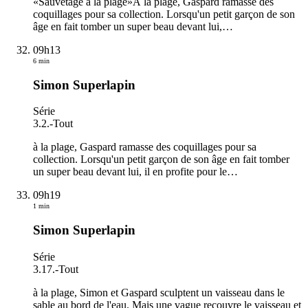
«Sauvetage à la plage»À la plage, Gaspard ramasse des
coquillages pour sa collection. Lorsqu'un petit garçon de son
âge en fait tomber un super beau devant lui,
…
09h13
6 min
Simon Superlapin
Série
3.2.
-
Tout
à la plage, Gaspard ramasse des coquillages pour sa
collection. Lorsqu'un petit garçon de son âge en fait tomber
un super beau devant lui, il en profite pour le
…
09h19
1 min
Simon Superlapin
Série
3.17.
-
Tout
à la plage, Simon et Gaspard sculptent un vaisseau dans le
sable au bord de l'eau. Mais une vague recouvre le vaisseau et