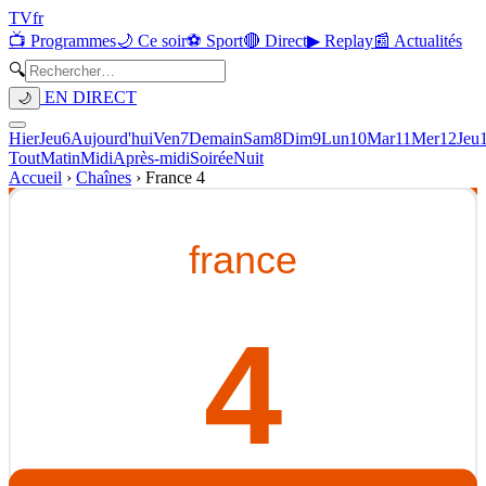
TV
fr
📺 Programmes
🌙 Ce soir
⚽ Sport
🔴 Direct
▶ Replay
📰 Actualités
🔍
EN DIRECT
🌙
Hier
Jeu
6
Aujourd'hui
Ven
7
Demain
Sam
8
Dim
9
Lun
10
Mar
11
Mer
12
Jeu
Tout
Matin
Midi
Après-midi
Soirée
Nuit
Accueil
›
Chaînes
›
France 4