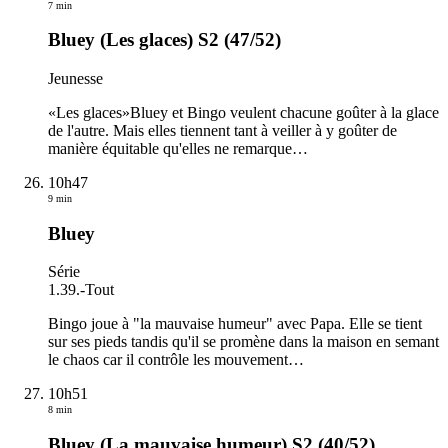
7 min
Bluey (Les glaces) S2 (47/52)
Jeunesse
«Les glaces»Bluey et Bingo veulent chacune goûter à la glace
de l'autre. Mais elles tiennent tant à veiller à y goûter de
manière équitable qu'elles ne remarque
…
10h47
9 min
Bluey
Série
1.39.
-
Tout
Bingo joue à "la mauvaise humeur" avec Papa. Elle se tient
sur ses pieds tandis qu'il se promène dans la maison en semant
le chaos car il contrôle les mouvement
…
10h51
8 min
Bluey (La mauvaise humeur) S2 (40/52)