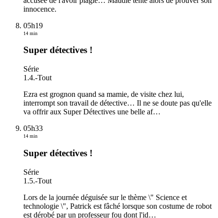
accusée de l'avoir plagié… Maudie tente alors de prouver son
innocence.
05h19
14 min
Super détectives !
Série
1.4.
-
Tout
Ezra est grognon quand sa mamie, de visite chez lui,
interrompt son travail de détective… Il ne se doute pas qu'elle
va offrir aux Super Détectives une belle af
…
05h33
14 min
Super détectives !
Série
1.5.
-
Tout
Lors de la journée déguisée sur le thème \" Science et
technologie \", Patrick est fâché lorsque son costume de robot
est dérobé par un professeur fou dont l'id
…