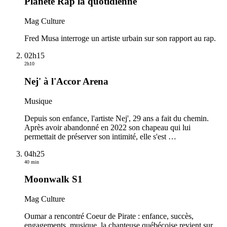
Planète Rap la quotidienne
Mag Culture
Fred Musa interroge un artiste urbain sur son rapport au rap.
02h15
2h10
Nej' à l'Accor Arena
Musique
Depuis son enfance, l'artiste Nej', 29 ans a fait du chemin.
Après avoir abandonné en 2022 son chapeau qui lui
permettait de préserver son intimité, elle s'est
…
04h25
40 min
Moonwalk S1
Mag Culture
Oumar a rencontré Coeur de Pirate : enfance, succès,
engagements, musique, la chanteuse québécoise revient sur