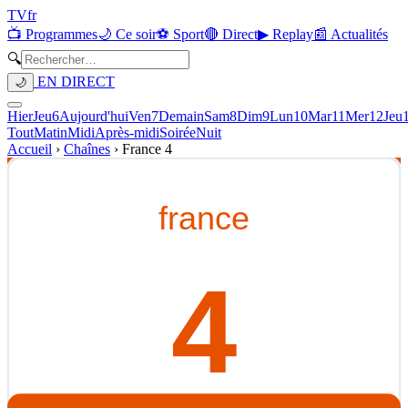
TV
fr
📺 Programmes
🌙 Ce soir
⚽ Sport
🔴 Direct
▶ Replay
📰 Actualités
🔍
EN DIRECT
🌙
Hier
Jeu
6
Aujourd'hui
Ven
7
Demain
Sam
8
Dim
9
Lun
10
Mar
11
Mer
12
Jeu
Tout
Matin
Midi
Après-midi
Soirée
Nuit
Accueil
›
Chaînes
›
France 4