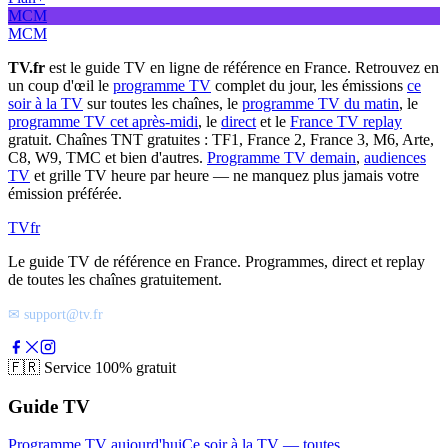
MCM
MCM
TV.fr
est le guide TV en ligne de référence en France. Retrouvez en
un coup d'œil le
programme TV
complet du jour, les émissions
ce
soir à la TV
sur toutes les chaînes, le
programme TV du matin
, le
programme TV cet après-midi
, le
direct
et le
France TV replay
gratuit. Chaînes TNT gratuites : TF1, France 2, France 3, M6, Arte,
C8, W9, TMC et bien d'autres.
Programme TV demain
,
audiences
TV
et grille TV heure par heure — ne manquez plus jamais votre
émission préférée.
TV
fr
Le guide TV de référence en France. Programmes, direct et replay
de toutes les chaînes gratuitement.
✉ support@tv.fr
🇫🇷
Service 100% gratuit
Guide TV
Programme TV aujourd'hui
Ce soir à la TV — toutes