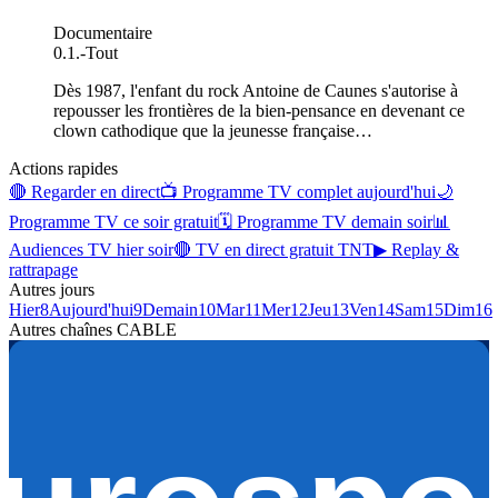
Documentaire
0.1.
-
Tout
Dès 1987, l'enfant du rock Antoine de Caunes s'autorise à
repousser les frontières de la bien-pensance en devenant ce
clown cathodique que la jeunesse française
…
Actions rapides
🔴 Regarder en direct
📺 Programme TV complet aujourd'hui
🌙
Programme TV ce soir gratuit
🗓 Programme TV demain soir
📊
Audiences TV hier soir
🔴 TV en direct gratuit TNT
▶ Replay &
rattrapage
Autres jours
Hier
8
Aujourd'hui
9
Demain
10
Mar
11
Mer
12
Jeu
13
Ven
14
Sam
15
Dim
16
Autres chaînes
CABLE