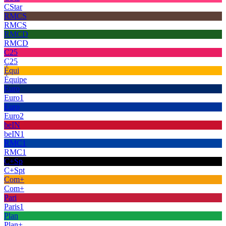
CStar
RMCS
RMCS
RMCD
RMCD
C25
C25
Équi
Équipe
Euro
Euro1
Euro
Euro2
beIN
beIN1
RMC1
RMC1
C+Sp
C+Spt
Com+
Com+
Pari
Paris1
Plan
Plan+