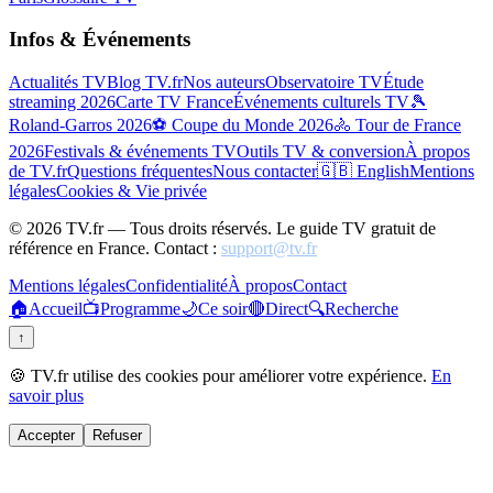
Infos & Événements
Actualités TV
Blog TV.fr
Nos auteurs
Observatoire TV
Étude
streaming 2026
Carte TV France
Événements culturels TV
🎾
Roland-Garros 2026
⚽ Coupe du Monde 2026
🚴 Tour de France
2026
Festivals & événements TV
Outils TV & conversion
À propos
de TV.fr
Questions fréquentes
Nous contacter
🇬🇧 English
Mentions
légales
Cookies & Vie privée
©
2026
TV.fr — Tous droits réservés. Le guide TV gratuit de
référence en France. Contact :
support@tv.fr
Mentions légales
Confidentialité
À propos
Contact
🏠
Accueil
📺
Programme
🌙
Ce soir
🔴
Direct
🔍
Recherche
↑
🍪 TV.fr utilise des cookies pour améliorer votre expérience.
En
savoir plus
Accepter
Refuser