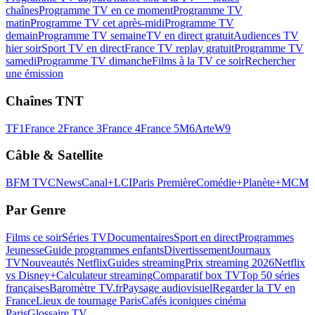
chaînes
Programme TV en ce moment
Programme TV
matin
Programme TV cet après-midi
Programme TV
demain
Programme TV semaine
TV en direct gratuit
Audiences TV
hier soir
Sport TV en direct
France TV replay gratuit
Programme TV
samedi
Programme TV dimanche
Films à la TV ce soir
Rechercher
une émission
Chaînes TNT
TF1
France 2
France 3
France 4
France 5
M6
Arte
W9
Câble & Satellite
BFM TV
CNews
Canal+
LCI
Paris Première
Comédie+
Planète+
MCM
Par Genre
Films ce soir
Séries TV
Documentaires
Sport en direct
Programmes
Jeunesse
Guide programmes enfants
Divertissement
Journaux
TV
Nouveautés Netflix
Guides streaming
Prix streaming 2026
Netflix
vs Disney+
Calculateur streaming
Comparatif box TV
Top 50 séries
françaises
Baromètre TV.fr
Paysage audiovisuel
Regarder la TV en
France
Lieux de tournage Paris
Cafés iconiques cinéma
Paris
Glossaire TV