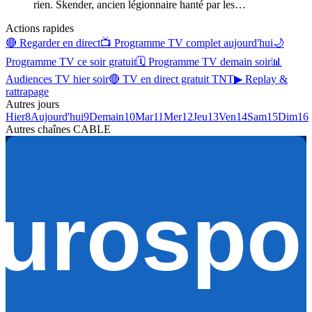
rien. Skender, ancien légionnaire hanté par les
…
Actions rapides
🔴 Regarder en direct
📺 Programme TV complet aujourd'hui
🌙
Programme TV ce soir gratuit
🗓 Programme TV demain soir
📊
Audiences TV hier soir
🔴 TV en direct gratuit TNT
▶ Replay &
rattrapage
Autres jours
Hier
8
Aujourd'hui
9
Demain
10
Mar
11
Mer
12
Jeu
13
Ven
14
Sam
15
Dim
16
Autres chaînes
CABLE