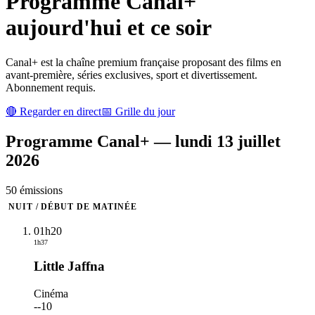
Programme
Canal+
aujourd'hui et ce soir
Canal+ est la chaîne premium française proposant des films en
avant-première, séries exclusives, sport et divertissement.
Abonnement requis.
🔴 Regarder en direct
📅 Grille du jour
Programme
Canal+
—
lundi 13 juillet
2026
50
émission
s
NUIT / DÉBUT DE MATINÉE
01h20
1h37
Little Jaffna
Cinéma
-
-10