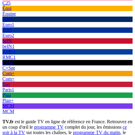
C25
Équi
Équipe
Euro
Euro1
Euro
Euro2
beIN
beIN1
RMC1
RMC1
C+Sp
C+Spt
Com+
Com+
Pari
Paris1
Plan
Plan+
MCM
MCM
TV.fr
est le guide TV en ligne de référence en France. Retrouvez en
un coup d'œil le
programme TV
complet du jour, les émissions
ce
soir à la TV
sur toutes les chaînes, le
programme TV du matin
, le