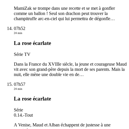
MamiZak se trompe dans une recette et se met à gonfler
comme un ballon ! Seul son drachon peut trouver la
champitruffe arc-en-ciel qui lui permettra de dégonfle
…
07h52
24 min
La rose écarlate
Série TV
Dans la France du XVIIIe siècle, la jeune et courageuse Maud
vit avec son grand-père depuis la mort de ses parents. Mais la
nuit, elle mène une double vie en de
…
07h57
24 min
La rose écarlate
Série
0.14.
-
Tout
A Venise, Maud et Alban échappent de justesse à une