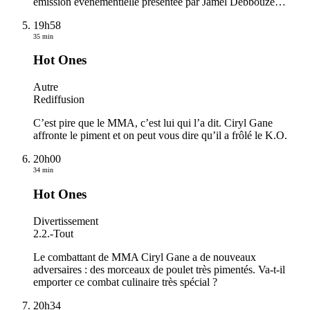
émission événementielle présentée par Jamel Debbouze
…
19h58
35 min
Hot Ones
Autre
Rediffusion
C’est pire que le MMA, c’est lui qui l’a dit. Ciryl Gane
affronte le piment et on peut vous dire qu’il a frôlé le K.O.
20h00
34 min
Hot Ones
Divertissement
2.2.
-
Tout
Le combattant de MMA Ciryl Gane a de nouveaux
adversaires : des morceaux de poulet très pimentés. Va-t-il
emporter ce combat culinaire très spécial ?
20h34