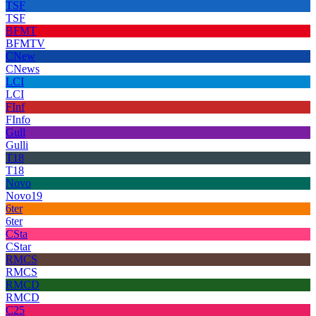
TSF
TSF
BFMT
BFMTV
CNew
CNews
LCI
LCI
FInf
FInfo
Gull
Gulli
T18
T18
Novo
Novo19
6ter
6ter
CSta
CStar
RMCS
RMCS
RMCD
RMCD
C25