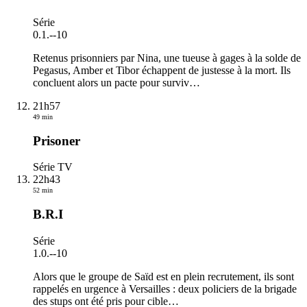
Série
0.1.
-
-10
Retenus prisonniers par Nina, une tueuse à gages à la solde de
Pegasus, Amber et Tibor échappent de justesse à la mort. Ils
concluent alors un pacte pour surviv
…
21h57
49 min
Prisoner
Série TV
22h43
52 min
B.R.I
Série
1.0.
-
-10
Alors que le groupe de Saïd est en plein recrutement, ils sont
rappelés en urgence à Versailles : deux policiers de la brigade
des stups ont été pris pour cible
…