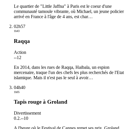
Le quartier de "Little Jaffna" à Paris est le coeur d'une
communauté tamoule vibrante, où Michael, un jeune policier
arrivé en France à l'âge de 4 ans, est char
…
02h57
1h43
Raqqa
Action
-
-12
En 2014, dans les rues de Raqqa, Haibala, un espion
mercenaire, traque l'un des chefs les plus recherchés de l'Etat
islamique. Mais il n'est pas le seul à avoir
…
04h40
1h05
Tapis rouge à Groland
Divertissement
0.2.
-
-10
A l'heure où le Festival de Cannes remet ses prix, Groland