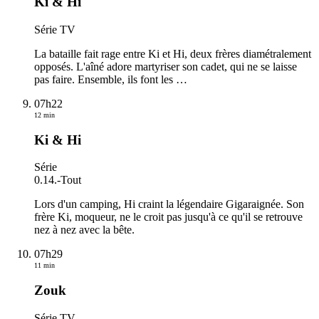
Ki & Hi
Série TV
La bataille fait rage entre Ki et Hi, deux frères diamétralement
opposés. L'aîné adore martyriser son cadet, qui ne se laisse
pas faire. Ensemble, ils font les
…
07h22
12 min
Ki & Hi
Série
0.14.
-
Tout
Lors d'un camping, Hi craint la légendaire Gigaraignée. Son
frère Ki, moqueur, ne le croit pas jusqu'à ce qu'il se retrouve
nez à nez avec la bête.
07h29
11 min
Zouk
Série TV