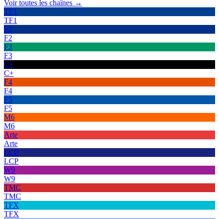
Voir toutes les chaînes →
TF1
TF1
F2
F2
F3
F3
C+
C+
F4
F4
F5
F5
M6
M6
Arte
Arte
LCP
LCP
W9
W9
TMC
TMC
TFX
TFX