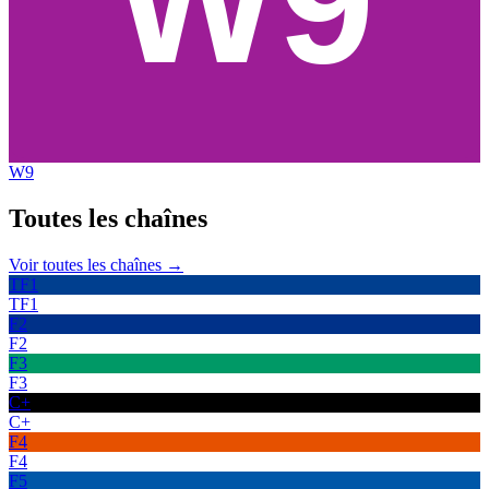
W9
Toutes les
chaînes
Voir toutes les chaînes →
TF1
TF1
F2
F2
F3
F3
C+
C+
F4
F4
F5