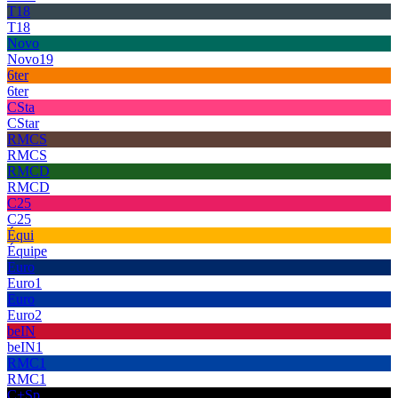
T18
T18
Novo
Novo19
6ter
6ter
CSta
CStar
RMCS
RMCS
RMCD
RMCD
C25
C25
Équi
Équipe
Euro
Euro1
Euro
Euro2
beIN
beIN1
RMC1
RMC1
C+Sp