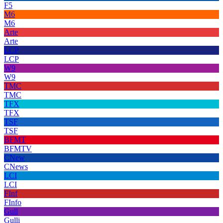
F5
M6
M6
Arte
Arte
LCP
LCP
W9
W9
TMC
TMC
TFX
TFX
TSF
TSF
BFMT
BFMTV
CNew
CNews
LCI
LCI
FInf
FInfo
Gull
Gulli