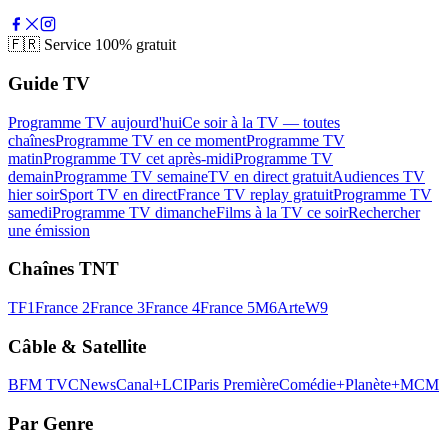
🇫🇷
Service 100% gratuit
Guide TV
Programme TV aujourd'hui
Ce soir à la TV — toutes
chaînes
Programme TV en ce moment
Programme TV
matin
Programme TV cet après-midi
Programme TV
demain
Programme TV semaine
TV en direct gratuit
Audiences TV
hier soir
Sport TV en direct
France TV replay gratuit
Programme TV
samedi
Programme TV dimanche
Films à la TV ce soir
Rechercher
une émission
Chaînes TNT
TF1
France 2
France 3
France 4
France 5
M6
Arte
W9
Câble & Satellite
BFM TV
CNews
Canal+
LCI
Paris Première
Comédie+
Planète+
MCM
Par Genre