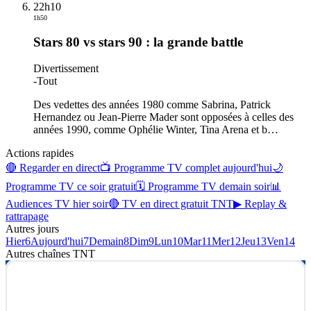
22h10
1h50
Stars 80 vs stars 90 : la grande battle
Divertissement
-
Tout
Des vedettes des années 1980 comme Sabrina, Patrick
Hernandez ou Jean-Pierre Mader sont opposées à celles des
années 1990, comme Ophélie Winter, Tina Arena et b
…
Actions rapides
🔴 Regarder en direct
📺 Programme TV complet aujourd'hui
🌙
Programme TV ce soir gratuit
🗓 Programme TV demain soir
📊
Audiences TV hier soir
🔴 TV en direct gratuit TNT
▶ Replay &
rattrapage
Autres jours
Hier
6
Aujourd'hui
7
Demain
8
Dim
9
Lun
10
Mar
11
Mer
12
Jeu
13
Ven
14
Autres chaînes
TNT