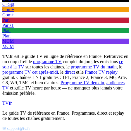
C+Spt
Com+
Com+
Pari
Paris1
Plan
Plan+
MCM
MCM
TV.fr
est le guide TV en ligne de référence en France. Retrouvez en
un coup d'œil le
programme TV
complet du jour, les émissions
ce
soir à la TV
sur toutes les chaînes, le
programme TV du matin
, le
programme TV cet après-midi
, le
direct
et le
France TV replay
gratuit. Chaînes TNT gratuites : TF1, France 2, France 3, M6, Arte,
C8, W9, TMC et bien d'autres.
Programme TV demain
,
audiences
TV
et grille TV heure par heure — ne manquez plus jamais votre
émission préférée.
TV
fr
Le guide TV de référence en France. Programmes, direct et replay
de toutes les chaînes gratuitement.
✉ support@tv.fr