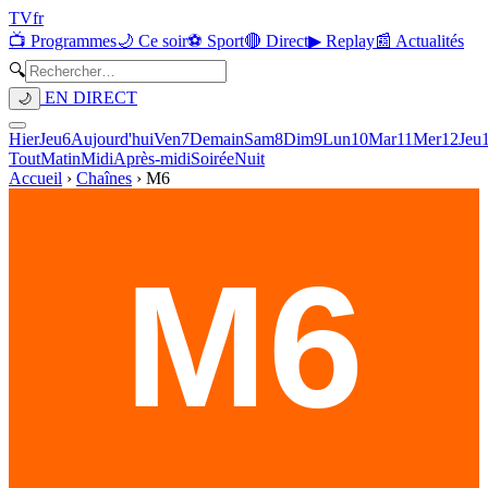
TV
fr
📺 Programmes
🌙 Ce soir
⚽ Sport
🔴 Direct
▶ Replay
📰 Actualités
🔍
EN DIRECT
🌙
Hier
Jeu
6
Aujourd'hui
Ven
7
Demain
Sam
8
Dim
9
Lun
10
Mar
11
Mer
12
Jeu
Tout
Matin
Midi
Après-midi
Soirée
Nuit
Accueil
›
Chaînes
›
M6