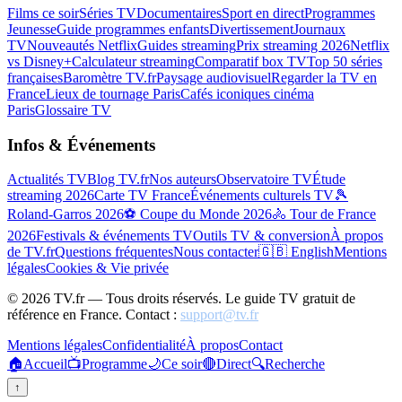
Films ce soir
Séries TV
Documentaires
Sport en direct
Programmes
Jeunesse
Guide programmes enfants
Divertissement
Journaux
TV
Nouveautés Netflix
Guides streaming
Prix streaming 2026
Netflix
vs Disney+
Calculateur streaming
Comparatif box TV
Top 50 séries
françaises
Baromètre TV.fr
Paysage audiovisuel
Regarder la TV en
France
Lieux de tournage Paris
Cafés iconiques cinéma
Paris
Glossaire TV
Infos & Événements
Actualités TV
Blog TV.fr
Nos auteurs
Observatoire TV
Étude
streaming 2026
Carte TV France
Événements culturels TV
🎾
Roland-Garros 2026
⚽ Coupe du Monde 2026
🚴 Tour de France
2026
Festivals & événements TV
Outils TV & conversion
À propos
de TV.fr
Questions fréquentes
Nous contacter
🇬🇧 English
Mentions
légales
Cookies & Vie privée
©
2026
TV.fr — Tous droits réservés. Le guide TV gratuit de
référence en France. Contact :
support@tv.fr
Mentions légales
Confidentialité
À propos
Contact
🏠
Accueil
📺
Programme
🌙
Ce soir
🔴
Direct
🔍
Recherche
↑