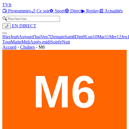
TV
fr
📺 Programmes
🌙 Ce soir
⚽ Sport
🔴 Direct
▶ Replay
📰 Actualités
🔍
EN DIRECT
🌙
Hier
Jeu
6
Aujourd'hui
Ven
7
Demain
Sam
8
Dim
9
Lun
10
Mar
11
Mer
12
Jeu
Tout
Matin
Midi
Après-midi
Soirée
Nuit
Accueil
›
Chaînes
›
M6