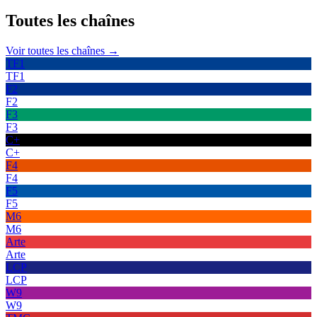
Toutes les
chaînes
Voir toutes les chaînes →
TF1
TF1
F2
F2
F3
F3
C+
C+
F4
F4
F5
F5
M6
M6
Arte
Arte
LCP
LCP
W9
W9