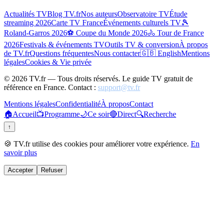
Actualités TV
Blog TV.fr
Nos auteurs
Observatoire TV
Étude
streaming 2026
Carte TV France
Événements culturels TV
🎾
Roland-Garros 2026
⚽ Coupe du Monde 2026
🚴 Tour de France
2026
Festivals & événements TV
Outils TV & conversion
À propos
de TV.fr
Questions fréquentes
Nous contacter
🇬🇧 English
Mentions
légales
Cookies & Vie privée
©
2026
TV.fr — Tous droits réservés. Le guide TV gratuit de
référence en France. Contact :
support@tv.fr
Mentions légales
Confidentialité
À propos
Contact
🏠
Accueil
📺
Programme
🌙
Ce soir
🔴
Direct
🔍
Recherche
↑
🍪 TV.fr utilise des cookies pour améliorer votre expérience.
En
savoir plus
Accepter
Refuser