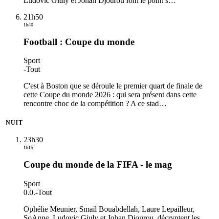
Ludovic Giuly et Johan Djourou font le point s
…
21h50
1h40
Football : Coupe du monde
Sport
-
Tout
C'est à Boston que se déroule le premier quart de finale de
cette Coupe du monde 2026 : qui sera présent dans cette
rencontre choc de la compétition ? A ce stad
…
NUIT
23h30
1h15
Coupe du monde de la FIFA - le mag
Sport
0.0.
-
Tout
Ophélie Meunier, Smaïl Bouabdellah, Laure Lepailleur,
SoAnne, Ludovic Giuly et Johan Djourou, décryptent les