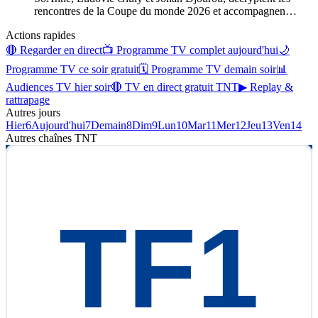
rencontres de la Coupe du monde 2026 et accompagnen
…
Actions rapides
🔴 Regarder en direct
📺 Programme TV complet aujourd'hui
🌙
Programme TV ce soir gratuit
🗓 Programme TV demain soir
📊
Audiences TV hier soir
🔴 TV en direct gratuit TNT
▶ Replay &
rattrapage
Autres jours
Hier
6
Aujourd'hui
7
Demain
8
Dim
9
Lun
10
Mar
11
Mer
12
Jeu
13
Ven
14
Autres chaînes
TNT