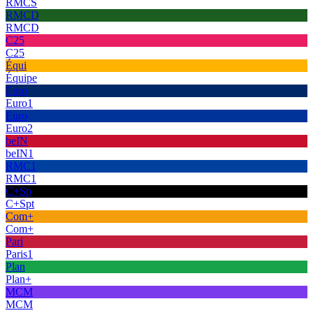
RMCS
RMCD
RMCD
C25
C25
Équi
Équipe
Euro
Euro1
Euro
Euro2
beIN
beIN1
RMC1
RMC1
C+Sp
C+Spt
Com+
Com+
Pari
Paris1
Plan
Plan+
MCM
MCM