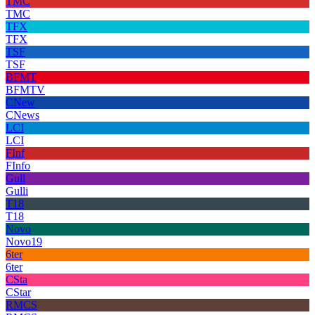
TMC
TMC
TFX
TFX
TSF
TSF
BFMT
BFMTV
CNew
CNews
LCI
LCI
FInf
FInfo
Gull
Gulli
T18
T18
Novo
Novo19
6ter
6ter
CSta
CStar
RMCS