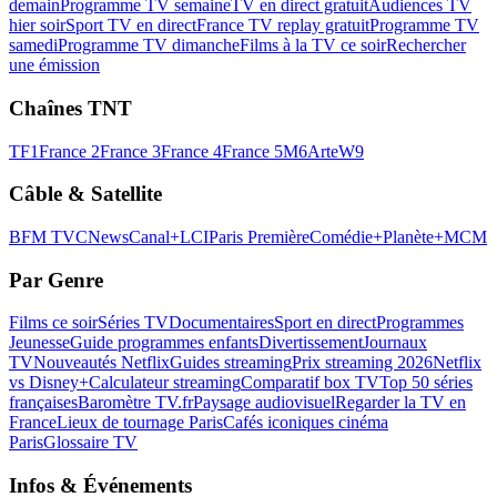
demain
Programme TV semaine
TV en direct gratuit
Audiences TV
hier soir
Sport TV en direct
France TV replay gratuit
Programme TV
samedi
Programme TV dimanche
Films à la TV ce soir
Rechercher
une émission
Chaînes TNT
TF1
France 2
France 3
France 4
France 5
M6
Arte
W9
Câble & Satellite
BFM TV
CNews
Canal+
LCI
Paris Première
Comédie+
Planète+
MCM
Par Genre
Films ce soir
Séries TV
Documentaires
Sport en direct
Programmes
Jeunesse
Guide programmes enfants
Divertissement
Journaux
TV
Nouveautés Netflix
Guides streaming
Prix streaming 2026
Netflix
vs Disney+
Calculateur streaming
Comparatif box TV
Top 50 séries
françaises
Baromètre TV.fr
Paysage audiovisuel
Regarder la TV en
France
Lieux de tournage Paris
Cafés iconiques cinéma
Paris
Glossaire TV
Infos & Événements