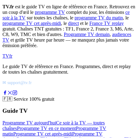
TV.fr
est le guide TV en ligne de référence en France. Retrouvez en
un coup d'œil le
programme TV
complet du jour, les émissions
ce
soir à la TV
sur toutes les chaînes, le
programme TV du matin
, le
programme TV cet après-midi
, le
direct
et le
France TV replay
gratuit. Chaînes TNT gratuites : TF1, France 2, France 3, M6, Arte,
C8, W9, TMC et bien d'autres.
Programme TV demain
,
audiences
TV
et grille TV heure par heure — ne manquez plus jamais votre
émission préférée.
TV
fr
Le guide TV de référence en France. Programmes, direct et replay
de toutes les chaînes gratuitement.
✉ support@tv.fr
🇫🇷
Service 100% gratuit
Guide TV
Programme TV aujourd'hui
Ce soir à la TV — toutes
chaînes
Programme TV en ce moment
Programme TV
matin
Programme TV cet après-midi
Programme TV