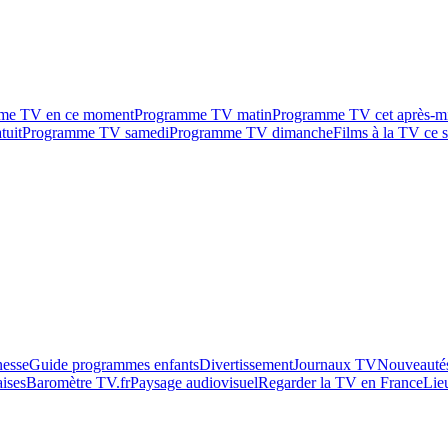
me TV en ce moment
Programme TV matin
Programme TV cet après-m
tuit
Programme TV samedi
Programme TV dimanche
Films à la TV ce s
esse
Guide programmes enfants
Divertissement
Journaux TV
Nouveautés
aises
Baromètre TV.fr
Paysage audiovisuel
Regarder la TV en France
Lie