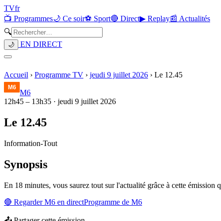
TV
fr
📺 Programmes
🌙 Ce soir
⚽ Sport
🔴 Direct
▶ Replay
📰 Actualités
🔍
EN DIRECT
🌙
Accueil
›
Programme TV
›
jeudi 9 juillet 2026
›
Le 12.45
M6
12h45
–
13h35
·
jeudi 9 juillet 2026
Le 12.45
Information
-
Tout
Synopsis
En 18 minutes, vous saurez tout sur l'actualité grâce à cette émission 
🔴 Regarder
M6
en direct
Programme de
M6
📤 Partager cette émission