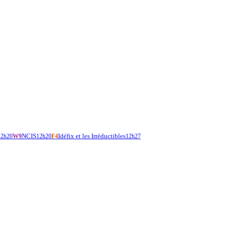
NCIS
Idéfix et les Irréductibles
12h20
W9
12h20
F4
12h27