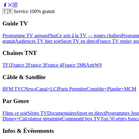
🇫🇷
Service 100% gratuit
Guide TV
Programme TV aujourd'hui
Ce soir à la TV — toutes chaînes
Program
gratuit
Audiences TV hier soir
Sport TV en direct
France TV replay gra
Chaînes TNT
TF1
France 2
France 3
France 4
France 5
M6
Arte
W9
Câble & Satellite
BFM TV
CNews
Canal+
LCI
Paris Première
Comédie+
Planète+
MCM
Par Genre
Films ce soir
Séries TV
Documentaires
Sport en direct
Programmes Jeun
Disney+
Calculateur streaming
Comparatif box TV
Top 50 séries franç
Infos & Événements