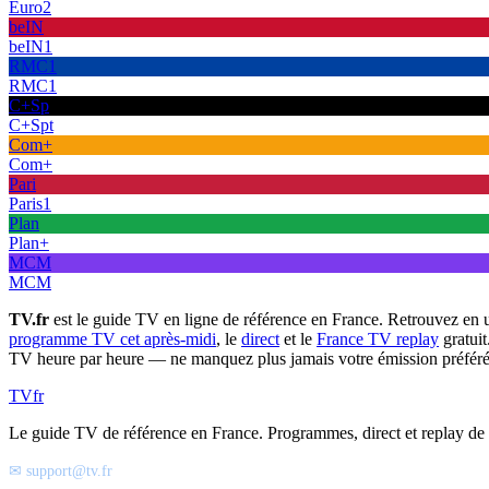
Euro2
beIN
beIN1
RMC1
RMC1
C+Sp
C+Spt
Com+
Com+
Pari
Paris1
Plan
Plan+
MCM
MCM
TV.fr
est le guide TV en ligne de référence en France. Retrouvez en 
programme TV cet après-midi
, le
direct
et le
France TV replay
gratuit
TV heure par heure — ne manquez plus jamais votre émission préféré
TV
fr
Le guide TV de référence en France. Programmes, direct et replay de t
✉ support@tv.fr