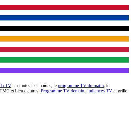
à la TV
sur toutes les chaînes, le
programme TV du matin
, le
 TMC et bien d'autres.
Programme TV demain
,
audiences TV
et grille