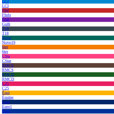
LCI
LCI
FInf
FInfo
Gull
Gulli
T18
T18
Novo
Novo19
6ter
6ter
CSta
CStar
RMCS
RMCS
RMCD
RMCD
C25
C25
Équi
Équipe
Euro
Euro1
Euro