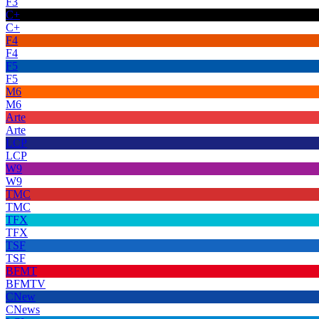
F3
C+
C+
F4
F4
F5
F5
M6
M6
Arte
Arte
LCP
LCP
W9
W9
TMC
TMC
TFX
TFX
TSF
TSF
BFMT
BFMTV
CNew
CNews