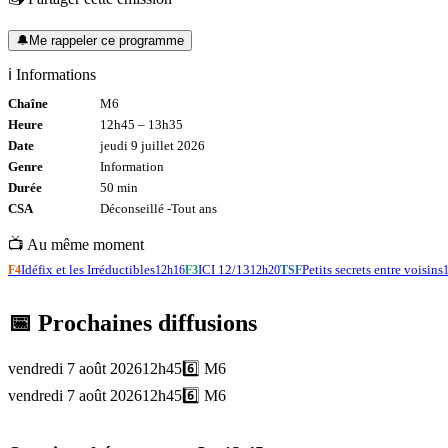
🔔
Me rappeler ce programme
ℹ️ Informations
Chaîne
M6
Heure
12h45
–
13h35
Date
jeudi 9 juillet 2026
Genre
Information
Durée
50
min
CSA
Déconseillé -
Tout
ans
📺 Au même moment
Idéfix et les Irréductibles
ICI 12/13
Petits secrets entre voisins
F4
12h16
F3
12h20
TSF
📅 Prochaines diffusions
vendredi 7 août 2026
12h45
6️⃣
M6
vendredi 7 août 2026
12h45
6️⃣
M6