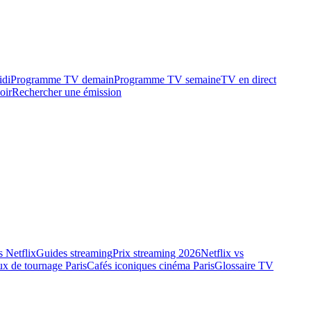
idi
Programme TV demain
Programme TV semaine
TV en direct
oir
Rechercher une émission
 Netflix
Guides streaming
Prix streaming 2026
Netflix vs
ux de tournage Paris
Cafés iconiques cinéma Paris
Glossaire TV