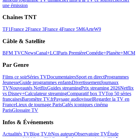
une émission
Chaînes TNT
TF1
France 2
France 3
France 4
France 5
M6
Arte
W9
Câble & Satellite
BFM TV
CNews
Canal+
LCI
Paris Première
Comédie+
Planète+
MCM
Par Genre
Films ce soir
Séries TV
Documentaires
Sport en direct
Programmes
Jeunesse
Guide programmes enfants
Divertissement
Journaux
TV
Nouveautés Netflix
Guides streaming
Prix streaming 2026
Netflix
vs Disney+
Calculateur streaming
Comparatif box TV
Top 50 séries
françaises
Baromètre TV.fr
Paysage audiovisuel
Regarder la TV en
France
Lieux de tournage Paris
Cafés iconiques cinéma
Paris
Glossaire TV
Infos & Événements
Actualités TV
Blog TV.fr
Nos auteurs
Observatoire TV
Étude