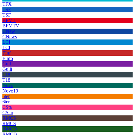
TFX
TSF
TSF
BFMT
BFMTV
CNew
CNews
LCI
LCI
FInf
FInfo
Gull
Gulli
T18
T18
Novo
Novo19
6ter
6ter
CSta
CStar
RMCS
RMCS
RMCD
RMCD