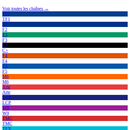
Voir toutes les chaînes →
TF1
TF1
F2
F2
F3
F3
C+
C+
F4
F4
F5
F5
M6
M6
Arte
Arte
LCP
LCP
W9
W9
TMC
TMC
TFX