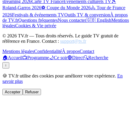
streaming 2026
Carte TV France
Événements culturels TV
🎾
Roland-Garros 2026
⚽ Coupe du Monde 2026
🚴 Tour de France
2026
Festivals & événements TV
Outils TV & conversion
À propos
de TV.fr
Questions fréquentes
Nous contacter
🇬🇧 English
Mentions
légales
Cookies & Vie privée
©
2026
TV.fr — Tous droits réservés. Le guide TV gratuit de
référence en France. Contact :
support@tv.fr
Mentions légales
Confidentialité
À propos
Contact
🏠
Accueil
📺
Programme
🌙
Ce soir
🔴
Direct
🔍
Recherche
↑
🍪 TV.fr utilise des cookies pour améliorer votre expérience.
En
savoir plus
Accepter
Refuser