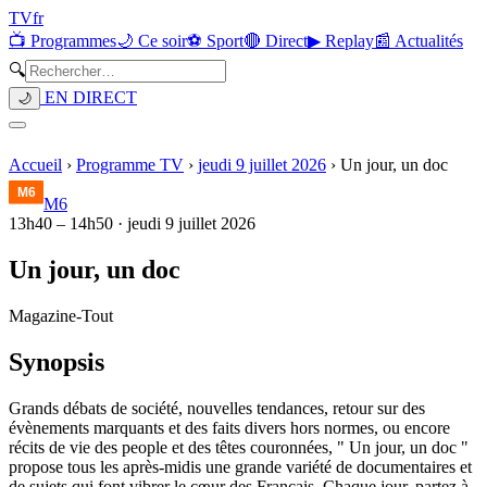
TV
fr
📺 Programmes
🌙 Ce soir
⚽ Sport
🔴 Direct
▶ Replay
📰 Actualités
🔍
EN DIRECT
🌙
Accueil
›
Programme TV
›
jeudi 9 juillet 2026
›
Un jour, un doc
M6
13h40
–
14h50
·
jeudi 9 juillet 2026
Un jour, un doc
Magazine
-
Tout
Synopsis
Grands débats de société, nouvelles tendances, retour sur des
évènements marquants et des faits divers hors normes, ou encore
récits de vie des people et des têtes couronnées, " Un jour, un doc "
propose tous les après-midis une grande variété de documentaires et
de sujets qui font vibrer le cœur des Français. Chaque jour, partez à