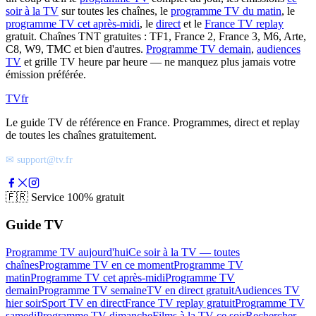
soir à la TV
sur toutes les chaînes, le
programme TV du matin
, le
programme TV cet après-midi
, le
direct
et le
France TV replay
gratuit. Chaînes TNT gratuites : TF1, France 2, France 3, M6, Arte,
C8, W9, TMC et bien d'autres.
Programme TV demain
,
audiences
TV
et grille TV heure par heure — ne manquez plus jamais votre
émission préférée.
TV
fr
Le guide TV de référence en France. Programmes, direct et replay
de toutes les chaînes gratuitement.
✉ support@tv.fr
🇫🇷
Service 100% gratuit
Guide TV
Programme TV aujourd'hui
Ce soir à la TV — toutes
chaînes
Programme TV en ce moment
Programme TV
matin
Programme TV cet après-midi
Programme TV
demain
Programme TV semaine
TV en direct gratuit
Audiences TV
hier soir
Sport TV en direct
France TV replay gratuit
Programme TV
samedi
Programme TV dimanche
Films à la TV ce soir
Rechercher