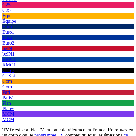
C25
C25
Équi
Équipe
Euro
Euro1
Euro
Euro2
beIN
beIN1
RMC1
RMC1
C+Sp
C+Spt
Com+
Com+
Pari
Paris1
Plan
Plan+
MCM
MCM
TV.fr
est le guide TV en ligne de référence en France. Retrouvez en
un coup d'œil le
programme TV
complet du jour, les émissions
ce