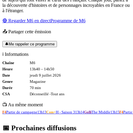
la découverte d'histoires et de personnages incroyables en France ou
à l'étranger.
🔴 Regarder
M6
en direct
Programme de
M6
📤 Partager cette émission
🔔
Me rappeler ce programme
ℹ️ Informations
Chaîne
M6
Heure
13h40
–
14h50
Date
jeudi 9 juillet 2026
Genre
Magazine
Durée
70
min
CSA
Déconseillé -
Tout
ans
📺 Au même moment
Partie de campagne
H - Saison 3
The Middle
Parti
F4
13h13
Com+
13h14
Gulli
13h15
F4
📅 Prochaines diffusions