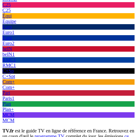
C25
C25
Équi
Équipe
Euro
Euro1
Euro
Euro2
beIN
beIN1
RMC1
RMC1
C+Sp
C+Spt
Com+
Com+
Pari
Paris1
Plan
Plan+
MCM
MCM
TV.fr
est le guide TV en ligne de référence en France. Retrouvez en
un coup d'œil le
programme TV
complet du jour, les émissions
ce