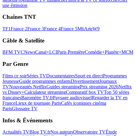
une émission
Chaînes TNT
TF1
France 2
France 3
France 4
France 5
M6
Arte
W9
Câble & Satellite
BFM TV
CNews
Canal+
LCI
Paris Première
Comédie+
Planète+
MCM
Par Genre
Films ce soir
Séries TV
Documentaires
Sport en direct
Programmes
Jeunesse
Guide programmes enfants
Divertissement
Journaux
TV
Nouveautés Netflix
Guides streaming
Prix streaming 2026
Netflix
vs Disney+
Calculateur streaming
Comparatif box TV
Top 50 séries
françaises
Baromètre TV.fr
Paysage audiovisuel
Regarder la TV en
France
Lieux de tournage Paris
Cafés iconiques cinéma
Paris
Glossaire TV
Infos & Événements
Actualités TV
Blog TV.fr
Nos auteurs
Observatoire TV
Étude