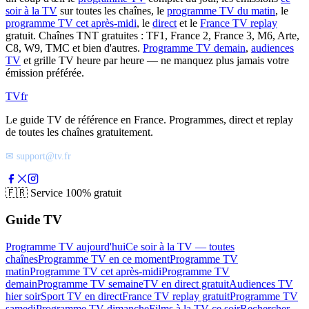
soir à la TV
sur toutes les chaînes, le
programme TV du matin
, le
programme TV cet après-midi
, le
direct
et le
France TV replay
gratuit. Chaînes TNT gratuites : TF1, France 2, France 3, M6, Arte,
C8, W9, TMC et bien d'autres.
Programme TV demain
,
audiences
TV
et grille TV heure par heure — ne manquez plus jamais votre
émission préférée.
TV
fr
Le guide TV de référence en France. Programmes, direct et replay
de toutes les chaînes gratuitement.
✉ support@tv.fr
🇫🇷
Service 100% gratuit
Guide TV
Programme TV aujourd'hui
Ce soir à la TV — toutes
chaînes
Programme TV en ce moment
Programme TV
matin
Programme TV cet après-midi
Programme TV
demain
Programme TV semaine
TV en direct gratuit
Audiences TV
hier soir
Sport TV en direct
France TV replay gratuit
Programme TV
samedi
Programme TV dimanche
Films à la TV ce soir
Rechercher