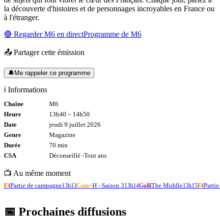
la découverte d'histoires et de personnages incroyables en France ou
à l'étranger.
🔴 Regarder
M6
en direct
Programme de
M6
📤 Partager cette émission
🔔
Me rappeler ce programme
ℹ️ Informations
Chaîne
M6
Heure
13h40
–
14h50
Date
jeudi 9 juillet 2026
Genre
Magazine
Durée
70
min
CSA
Déconseillé -
Tout
ans
📺 Au même moment
Partie de campagne
H - Saison 3
The Middle
Parti
F4
13h13
Com+
13h14
Gulli
13h15
F4
📅 Prochaines diffusions