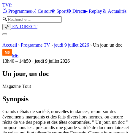
TV
fr
📺 Programmes
🌙 Ce soir
⚽ Sport
🔴 Direct
▶ Replay
📰 Actualités
🔍
EN DIRECT
🌙
Accueil
›
Programme TV
›
jeudi 9 juillet 2026
›
Un jour, un doc
M6
13h40
–
14h50
·
jeudi 9 juillet 2026
Un jour, un doc
Magazine
-
Tout
Synopsis
Grands débats de société, nouvelles tendances, retour sur des
évènements marquants et des faits divers hors normes, ou encore
récits de vie des people et des têtes couronnées, " Un jour, un doc "
propose tous les après-midis une grande variété de documentaires et
de sujets qui font vibrer le cœur des Français. Chaque jour, partez à