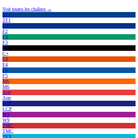
Voir toutes les chaînes →
TF1
TF1
F2
F2
F3
F3
C+
C+
F4
F4
F5
F5
M6
M6
Arte
Arte
LCP
LCP
W9
W9
TMC
TMC
TFX