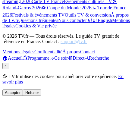
streaming 2026
Carte TV France
Événements culturels TV
🎾
Roland-Garros 2026
⚽ Coupe du Monde 2026
🚴 Tour de France
2026
Festivals & événements TV
Outils TV & conversion
À propos
de TV.fr
Questions fréquentes
Nous contacter
🇬🇧 English
Mentions
légales
Cookies & Vie privée
©
2026
TV.fr — Tous droits réservés. Le guide TV gratuit de
référence en France. Contact :
support@tv.fr
Mentions légales
Confidentialité
À propos
Contact
🏠
Accueil
📺
Programme
🌙
Ce soir
🔴
Direct
🔍
Recherche
↑
🍪 TV.fr utilise des cookies pour améliorer votre expérience.
En
savoir plus
Accepter
Refuser