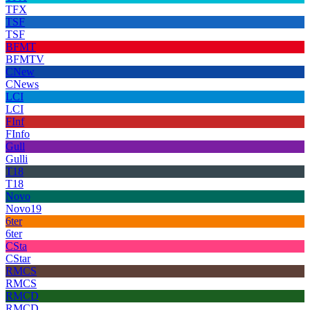
TFX
TSF
TSF
BFMT
BFMTV
CNew
CNews
LCI
LCI
FInf
FInfo
Gull
Gulli
T18
T18
Novo
Novo19
6ter
6ter
CSta
CStar
RMCS
RMCS
RMCD
RMCD