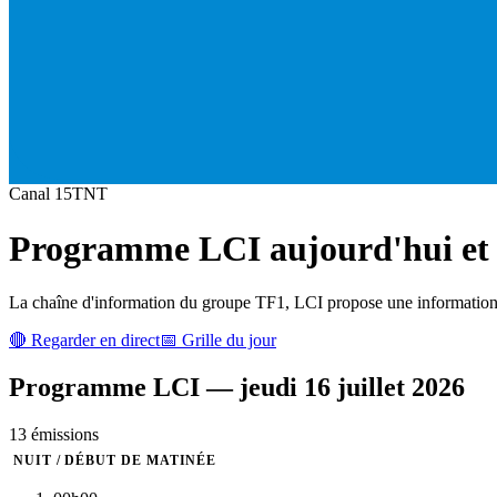
Canal
15
TNT
Programme
LCI
aujourd'hui et 
La chaîne d'information du groupe TF1, LCI propose une information de
🔴 Regarder en direct
📅 Grille du jour
Programme
LCI
—
jeudi 16 juillet 2026
13
émission
s
NUIT / DÉBUT DE MATINÉE