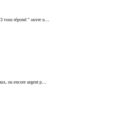
LCI vous répond " ouvre u
…
naux, ou encore argent p
…