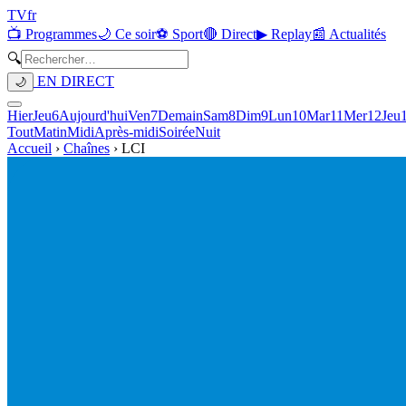
TV
fr
📺 Programmes
🌙 Ce soir
⚽ Sport
🔴 Direct
▶ Replay
📰 Actualités
🔍
EN DIRECT
🌙
Hier
Jeu
6
Aujourd'hui
Ven
7
Demain
Sam
8
Dim
9
Lun
10
Mar
11
Mer
12
Jeu
Tout
Matin
Midi
Après-midi
Soirée
Nuit
Accueil
›
Chaînes
›
LCI