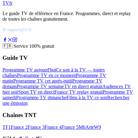
TV
fr
Le guide TV de référence en France. Programmes, direct et replay
de toutes les chaînes gratuitement.
✉ support@tv.fr
🇫🇷
Service 100% gratuit
Guide TV
Programme TV aujourd'hui
Ce soir à la TV — toutes
chaînes
Programme TV en ce moment
Programme TV
matin
Programme TV cet après-midi
Programme TV
demain
Programme TV semaine
TV en direct gratuit
Audiences TV
hier soir
Sport TV en direct
France TV replay gratuit
Programme TV
samedi
Programme TV dimanche
Films à la TV ce soir
Rechercher
une émission
Chaînes TNT
TF1
France 2
France 3
France 4
France 5
M6
Arte
W9