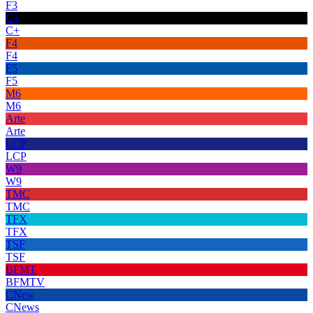
F3
C+
C+
F4
F4
F5
F5
M6
M6
Arte
Arte
LCP
LCP
W9
W9
TMC
TMC
TFX
TFX
TSF
TSF
BFMT
BFMTV
CNew
CNews