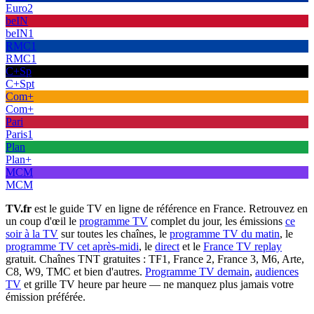
Euro2
beIN
beIN1
RMC1
RMC1
C+Sp
C+Spt
Com+
Com+
Pari
Paris1
Plan
Plan+
MCM
MCM
TV.fr
est le guide TV en ligne de référence en France. Retrouvez en
un coup d'œil le
programme TV
complet du jour, les émissions
ce
soir à la TV
sur toutes les chaînes, le
programme TV du matin
, le
programme TV cet après-midi
, le
direct
et le
France TV replay
gratuit. Chaînes TNT gratuites : TF1, France 2, France 3, M6, Arte,
C8, W9, TMC et bien d'autres.
Programme TV demain
,
audiences
TV
et grille TV heure par heure — ne manquez plus jamais votre
émission préférée.