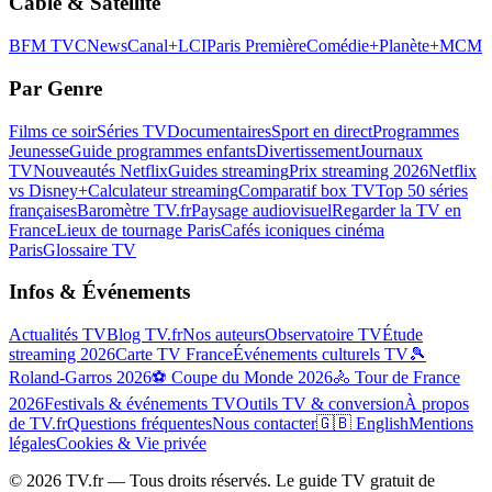
Câble & Satellite
BFM TV
CNews
Canal+
LCI
Paris Première
Comédie+
Planète+
MCM
Par Genre
Films ce soir
Séries TV
Documentaires
Sport en direct
Programmes
Jeunesse
Guide programmes enfants
Divertissement
Journaux
TV
Nouveautés Netflix
Guides streaming
Prix streaming 2026
Netflix
vs Disney+
Calculateur streaming
Comparatif box TV
Top 50 séries
françaises
Baromètre TV.fr
Paysage audiovisuel
Regarder la TV en
France
Lieux de tournage Paris
Cafés iconiques cinéma
Paris
Glossaire TV
Infos & Événements
Actualités TV
Blog TV.fr
Nos auteurs
Observatoire TV
Étude
streaming 2026
Carte TV France
Événements culturels TV
🎾
Roland-Garros 2026
⚽ Coupe du Monde 2026
🚴 Tour de France
2026
Festivals & événements TV
Outils TV & conversion
À propos
de TV.fr
Questions fréquentes
Nous contacter
🇬🇧 English
Mentions
légales
Cookies & Vie privée
©
2026
TV.fr — Tous droits réservés. Le guide TV gratuit de