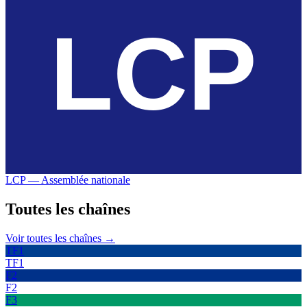
LCP — Assemblée nationale
Toutes les
chaînes
Voir toutes les chaînes →
TF1
TF1
F2
F2
F3