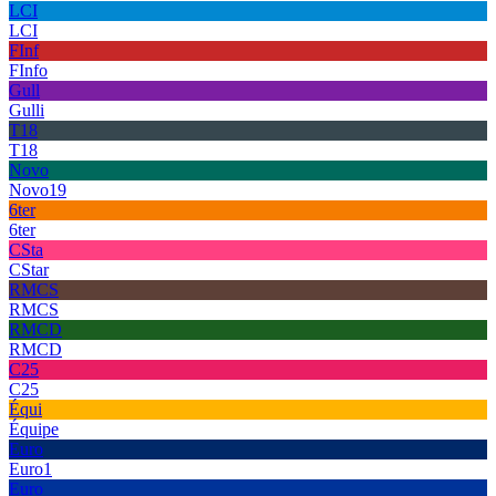
LCI
LCI
FInf
FInfo
Gull
Gulli
T18
T18
Novo
Novo19
6ter
6ter
CSta
CStar
RMCS
RMCS
RMCD
RMCD
C25
C25
Équi
Équipe
Euro
Euro1
Euro