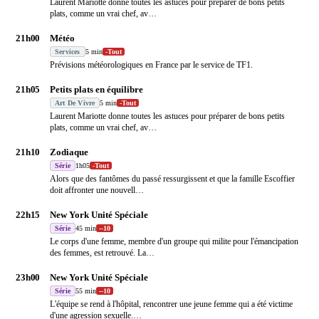
Laurent Mariotte donne toutes les astuces pour préparer de bons petits
plats, comme un vrai chef, av
…
21h00
Météo
Services
5 min
-
Tout
Prévisions météorologiques en France par le service de TF1.
21h05
Petits plats en équilibre
Art De Vivre
5 min
-
Tout
Laurent Mariotte donne toutes les astuces pour préparer de bons petits
plats, comme un vrai chef, av
…
21h10
Zodiaque
Série
1h05
-
Tout
Alors que des fantômes du passé ressurgissent et que la famille Escoffier
doit affronter une nouvell
…
22h15
New York Unité Spéciale
Série
45 min
-
-10
Le corps d'une femme, membre d'un groupe qui milite pour l'émancipation
des femmes, est retrouvé. La
…
23h00
New York Unité Spéciale
Série
55 min
-
-10
L'équipe se rend à l'hôpital, rencontrer une jeune femme qui a été victime
d'une agression sexuelle.
…