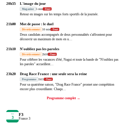
20h55
L'image du jour
Magazine
5 min
-
Tout
Retour en images sur les temps forts sportifs de la journée.
21h00
Mot de passe : le duel
Divertissement
10 min
-
Tout
Deux candidats accompagnés de deux personnalités s'affrontent pour
découvrir un maximum de mots en u
…
21h10
N'oubliez pas les paroles
Divertissement
2h10
-
Tout
Pour célébrer les vacances d'été, Nagui et toute la bande de "N'oubliez pas
les paroles" accueillent
…
23h20
Drag Race France : une seule sera la reine
Programme
1h15
-
Tout
Pour sa quatrième saison, "Drag Race France" promet une compétition
encore plus croustillante. Chaqu
…
Programme complet →
F3
France 3