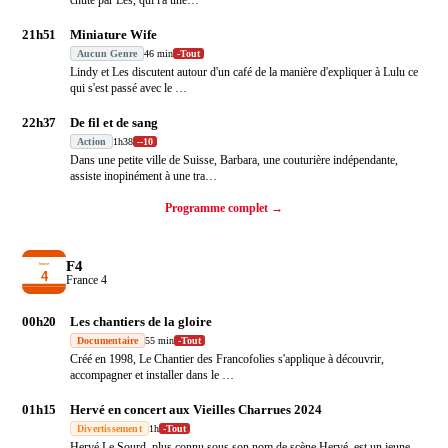
21h51
Miniature Wife
Aucun Genre
46 min
-
Tout
Lindy et Les discutent autour d'un café de la manière d'expliquer à Lulu ce
qui s'est passé avec le
…
22h37
De fil et de sang
Action
1h38
-
-10
Dans une petite ville de Suisse, Barbara, une couturière indépendante,
assiste inopinément à une tra
…
Programme complet →
F4
France 4
00h20
Les chantiers de la gloire
Documentaire
55 min
-
Tout
Créé en 1998, Le Chantier des Francofolies s'applique à découvrir,
accompagner et installer dans le
…
01h15
Hervé en concert aux Vieilles Charrues 2024
Divertissement
1h
-
Tout
Hervé Le Sourd, plus connu sous son nom de scène Hervé, est un jeune