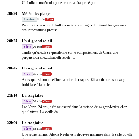
Un bulletin météorologique propre à chaque région.
20h20
Météo des plages
Services
5 min
-
Tout
Pour tout savoir sur le bulletin météo des plages du littoral français avec
des informations précise
…
20h25
Un si grand soleil
Série
20 min
-
Tout
Tandis qu'Alexis se questionne sur le comportement de Clara, une
perquisition chez Elisabeth révèle
…
20h45
Un si grand soleil
Série
25 min
-
Tout
Alors que Blamont célèbre sa prise de risques, Elisabeth perd son sang-
froid face à la police.
21h10
La stagiaire
Série
50 min
-
Tout
Léo Varin, 24 ans, a été assassiné dans la maison de sa grand-mère chez
qui il vivait. La vieille da
…
22h00
La stagiaire
Série
55 min
-
Tout
Une jeune femme, Alexia Néola, est retrouvée inanimée dans la salle où elle