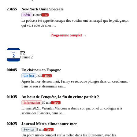
23h55
New York Unité Spéciale
Série
45 min
-
-12
La police a été appelée lorsque des voisins ont remarqué que le petit garçon
qui vit à côté de chez
…
Programme complet →
F2
France 2
00h05
Un château en Espagne
Cinéma
1h30
-
Tout
Après la mort de son mari, Fanny se retrouve plongée dans un cauchemar.
Sans le sou et désormais san
…
01h35
Au bout de l'enquête, la fin du crime parfait ?
Information
50 min
-
Tout
En mai 2021, Valentin Marcone a abattu son patron et un collègue à la
scierie des Plantiers, dans le
…
02h25
Journal Météo climat outre-mer
Services
5 min
-
Tout
Un point météo complet sur la météo dans les Outre-mer, avec les