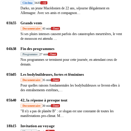
Cinéma
1h35
-
-12
Darko, un jeune Macédonien de 22 ans, séjourne illégalement en
Allemagne. Avec ses amis et compagnon
…
03h55
Grands vents
Documentaire
43 min
-
Tout
Si ses pluies intenses causent parfois des catastrophes meurtrières, le vent
de mousson est attendu
…
04h38
Fin des programmes
Programme
27 min
-
Tout
Nos programmes se terminent pour cette journée, en attendant ceux de
demain.
05h05
Les bodybuildeuses, fortes et féminines
Documentaire
35 min
-
Tout
Pour quelles raisons fondamentales les bodybuildeuses se livrent-elles à
des entraînements extrêmes,
…
05h40
42, la réponse à presque tout
Documentaire
30 min
-
Tout
"Il n'y a pas de planète B" : ce slogan est une constante de toutes les
manifestations pro-climat. M
…
18h15
Invitation au voyage