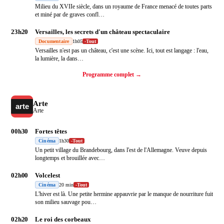
Milieu du XVIIe siècle, dans un royaume de France menacé de toutes parts
et miné par de graves confl
…
23h20
Versailles, les secrets d'un château spectaculaire
Documentaire
1h05
-
Tout
Versailles n'est pas un château, c'est une scène. Ici, tout est langage : l'eau,
la lumière, la dans
…
Programme complet →
Arte
Arte
00h30
Fortes têtes
Cinéma
1h30
-
Tout
Un petit village du Brandebourg, dans l'est de l'Allemagne. Veuve depuis
longtemps et brouillée avec
…
02h00
Volcelest
Cinéma
20 min
-
Tout
L'hiver est là. Une petite hermine appauvrie par le manque de nourriture fuit
son milieu sauvage pou
…
02h20
Le roi des corbeaux