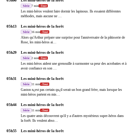
05h06
Les mini-héros de la forêt
Série
7 min
-
Tout
Les mini-héros veulent faire dormir les lapinous. Ils essaient différentes
méthodes, mais aucune ne
…
05h13
Les mini-héros de la forêt
Série
16 min
-
Tout
Alors qu'Arthur prépare une surprise pour l'anniversaire de la pâtisserie de
Rose, les mini-héros ai
…
05h29
Les mini-héros de la forêt
Série
2 min
-
Tout
Les mini-héros aident une grenouille à surmonter sa peur des acrobaties et à
avoir confiance en son
…
05h31
Les mini-héros de la forêt
Série
11 min
-
Tout
Gaston n¿est pas certain qu¿il serait un bon grand frère, mais lorsque les
mini-héros partent en mis
…
05h44
Les mini-héros de la forêt
Série
11 min
-
Tout
Les quatre amis découvrent qu'il y a d'autres mystérieux super-héros dans
la forêt. Ils veulent abso
…
05h55
Les mini-héros de la forêt