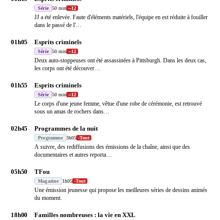
Série
50 min
-
-12
JJ a été enlevée. Faute d'éléments matériels, l'équipe en est réduite à fouiller
dans le passé de l'
…
01h05
Esprits criminels
Série
50 min
-
-12
Deux auto-stoppeuses ont été assassinées à Pittsburgh. Dans les deux cas,
les corps ont été découver
…
01h55
Esprits criminels
Série
50 min
-
-12
Le corps d'une jeune femme, vêtue d'une robe de cérémonie, est retrouvé
sous un amas de rochers dans
…
02h45
Programmes de la nuit
Programme
3h05
-
Tout
A suivre, des rediffusions des émissions de la chaîne, ainsi que des
documentaires et autres reporta
…
05h50
TFou
Magazine
1h05
-
Tout
Une émission jeunesse qui propose les meilleures séries de dessins animés
du moment.
18h00
Familles nombreuses : la vie en XXL