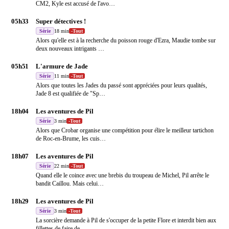
CM2, Kyle est accusé de l'avo
…
05h33
Super détectives !
Série
18 min
-
Tout
Alors qu'elle est à la recherche du poisson rouge d'Ezra, Maudie tombe sur
deux nouveaux intrigants
…
05h51
L'armure de Jade
Série
11 min
-
Tout
Alors que toutes les Jades du passé sont appréciées pour leurs qualités,
Jade 8 est qualifiée de "Sp
…
18h04
Les aventures de Pil
Série
3 min
-
Tout
Alors que Crobar organise une compétition pour élire le meilleur tartichon
de Roc-en-Brume, les cuis
…
18h07
Les aventures de Pil
Série
22 min
-
Tout
Quand elle le coince avec une brebis du troupeau de Michel, Pil arrête le
bandit Caillou. Mais celui
…
18h29
Les aventures de Pil
Série
3 min
-
Tout
La sorcière demande à Pil de s'occuper de la petite Flore et interdit bien aux
fillettes de faire de
…