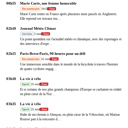
00h55
Marie Curie, une femme honorable
Documentaire
1h15
-
Tout
Marie Curie rentre en France après plusieurs mois passés en Angleterre.
Elle reprend ses travaux tou
…
02h10
Journal Météo Climat
Services
5 min
-
Tout
Un point quotidien sur l'actualité météo et climatique, avec des reportages et
des interviews d'expe
…
02h15
Paris-Brest-Paris, 90 heures pour un défi
Documentaire
55 min
-
Tout
Une immersion sensible dans le monde de la bicyclette à travers l'histoire
de quatre cyclistes engag
…
03h10
La vie à vélo
Sport
25 min
-
Tout
Et si certains de nos plus grands champions d'Europe se cachaient en réalité
en plein cœur de la Nor
…
03h35
La vie à vélo
Sport
25 min
-
Tout
Halte de mi-chemin à Alençon, en plein cœur de la Véloscénie, où Marion
Rousse part à la rencontre d
…