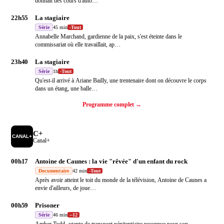
donnait des cours d'auto
…
22h55
La stagiaire
Série
45 min
-
Tout
Annabelle Marchand, gardienne de la paix, s'est éteinte dans le
commissariat où elle travaillait, ap
…
23h40
La stagiaire
Série
1h
-
Tout
Qu'est-il arrivé à Ariane Bailly, une trentenaire dont on découvre le corps
dans un étang, une balle
…
Programme complet →
C+
Canal+
00h17
Antoine de Caunes : la vie "rêvée" d'un enfant du rock
Documentaire
42 min
-
Tout
Après avoir atteint le toit du monde de la télévision, Antoine de Caunes a
envie d'ailleurs, de joue
…
00h59
Prisoner
Série
46 min
-
-12
Amber Todd, agente de transport pénitentiaire reconnue pour son