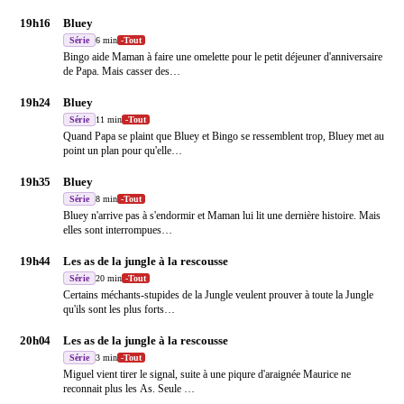
19h16
Bluey
Série
6 min
-
Tout
Bingo aide Maman à faire une omelette pour le petit déjeuner d'anniversaire
de Papa. Mais casser des
…
19h24
Bluey
Série
11 min
-
Tout
Quand Papa se plaint que Bluey et Bingo se ressemblent trop, Bluey met au
point un plan pour qu'elle
…
19h35
Bluey
Série
8 min
-
Tout
Bluey n'arrive pas à s'endormir et Maman lui lit une dernière histoire. Mais
elles sont interrompues
…
19h44
Les as de la jungle à la rescousse
Série
20 min
-
Tout
Certains méchants-stupides de la Jungle veulent prouver à toute la Jungle
qu'ils sont les plus forts
…
20h04
Les as de la jungle à la rescousse
Série
3 min
-
Tout
Miguel vient tirer le signal, suite à une piqure d'araignée Maurice ne
reconnait plus les As. Seule
…