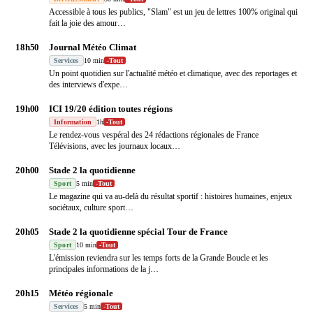
Accessible à tous les publics, "Slam" est un jeu de lettres 100% original qui
fait la joie des amour
…
18h50
Journal Météo Climat
Services
10 min
-
Tout
Un point quotidien sur l'actualité météo et climatique, avec des reportages et
des interviews d'expe
…
19h00
ICI 19/20 édition toutes régions
Information
1h
-
Tout
Le rendez-vous vespéral des 24 rédactions régionales de France
Télévisions, avec les journaux locaux
…
20h00
Stade 2 la quotidienne
Sport
5 min
-
Tout
Le magazine qui va au-delà du résultat sportif : histoires humaines, enjeux
sociétaux, culture sport
…
20h05
Stade 2 la quotidienne spécial Tour de France
Sport
10 min
-
Tout
L'émission reviendra sur les temps forts de la Grande Boucle et les
principales informations de la j
…
20h15
Météo régionale
Services
5 min
-
Tout