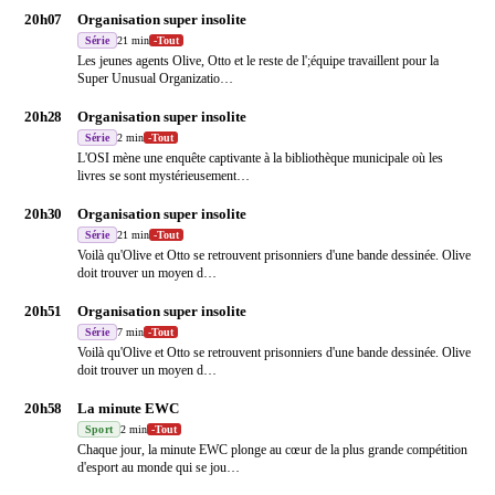
20h07
Organisation super insolite
Série
21 min
-
Tout
Les jeunes agents Olive, Otto et le reste de l';équipe travaillent pour la
Super Unusual Organizatio
…
20h28
Organisation super insolite
Série
2 min
-
Tout
L'OSI mène une enquête captivante à la bibliothèque municipale où les
livres se sont mystérieusement
…
20h30
Organisation super insolite
Série
21 min
-
Tout
Voilà qu'Olive et Otto se retrouvent prisonniers d'une bande dessinée. Olive
doit trouver un moyen d
…
20h51
Organisation super insolite
Série
7 min
-
Tout
Voilà qu'Olive et Otto se retrouvent prisonniers d'une bande dessinée. Olive
doit trouver un moyen d
…
20h58
La minute EWC
Sport
2 min
-
Tout
Chaque jour, la minute EWC plonge au cœur de la plus grande compétition
d'esport au monde qui se jou
…