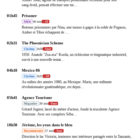
sang‑froid, pensait effectuer une mi
…
01h45
Prisoner
Série
46 min
-
-10
Retenus prisonniers par Nina, une tueuse à gages à la solde de Pegasus,
Amber et Tibor échappent de
…
02h31
The Phoenician Scheme
Cinéma
1h39
-
Tout
1950. Anatole "Zsa-zsa" Korda, un richissime et énigmatique industriel,
survit à une nouvelle tentat
…
04h10
Mexico 86
Cinéma
1h31
-
-10
Au milieu des années 1980, au Mexique. Maria, une militante
révolutionnaire guatémaltèque, est depui
…
05h41
Agence Tourisme
Magazine
30 min
-
Tout
Gérard Jugnot, lassé du métier d'acteur, fonde la truculente Agence
Tourisme. Avec ses compères Séba
…
18h50
Jérôme, les yeux dans le bleu
Documentaire
57 min
-
Tout
Direction le lac Victoria, immense mer intérieure partagée entre la Tanzanie,