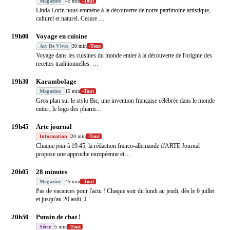
Magazine
45 min
-
Tout
Linda Lorin nous emmène à la découverte de notre patrimoine artistique,
culturel et naturel. Cesare
…
19h00
Voyage en cuisine
Art De Vivre
30 min
-
Tout
Voyage dans les cuisines du monde entier à la découverte de l'origine des
recettes traditionnelles.
…
19h30
Karambolage
Magazine
15 min
-
Tout
Gros plan sur le stylo Bic, une invention française célébrée dans le monde
entier, le logo des pharm
…
19h45
Arte journal
Information
20 min
-
Tout
Chaque jour à 19.45, la rédaction franco-allemande d'ARTE Journal
propose une approche européenne et
…
20h05
28 minutes
Magazine
45 min
-
Tout
Pas de vacances pour l'actu ! Chaque soir du lundi au jeudi, dès le 6 juillet
et jusqu'au 20 août, J
…
20h50
Putain de chat !
Série
5 min
-
Tout