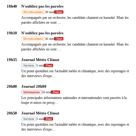
18h40
N'oubliez pas les paroles
Divertissement
30 min
-
Tout
Accompagnés par un orchestre, les candidats chantent en karaoké. Mais les
paroles affichées ne sont
…
19h10
N'oubliez pas les paroles
Divertissement
45 min
-
Tout
Accompagnés par un orchestre, les candidats chantent en karaoké. Mais les
paroles affichées ne sont
…
19h55
Journal Météo Climat
Services
5 min
-
Tout
Un point quotidien sur l'actualité météo et climatique, avec des reportages et
des interviews d'expe
…
20h00
Journal 20h00
Information
50 min
-
Tout
Les principales informations nationales et internationales sont passées à la
loupe et mises en persp
…
20h50
Journal Météo Climat
Services
5 min
-
Tout
Un point quotidien sur l'actualité météo et climatique, avec des reportages et
des interviews d'expe
…