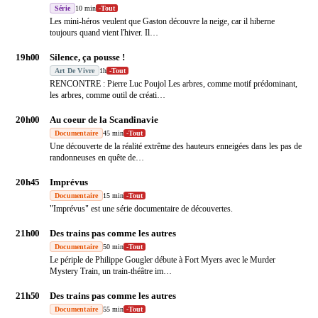
Série
10 min
-
Tout
Les mini-héros veulent que Gaston découvre la neige, car il hiberne
toujours quand vient l'hiver. Il
…
19h00
Silence, ça pousse !
Art De Vivre
1h
-
Tout
RENCONTRE : Pierre Luc Poujol Les arbres, comme motif prédominant,
les arbres, comme outil de créati
…
20h00
Au coeur de la Scandinavie
Documentaire
45 min
-
Tout
Une découverte de la réalité extrême des hauteurs enneigées dans les pas de
randonneuses en quête de
…
20h45
Imprévus
Documentaire
15 min
-
Tout
"Imprévus" est une série documentaire de découvertes.
21h00
Des trains pas comme les autres
Documentaire
50 min
-
Tout
Le périple de Philippe Gougler débute à Fort Myers avec le Murder
Mystery Train, un train-théâtre im
…
21h50
Des trains pas comme les autres
Documentaire
55 min
-
Tout