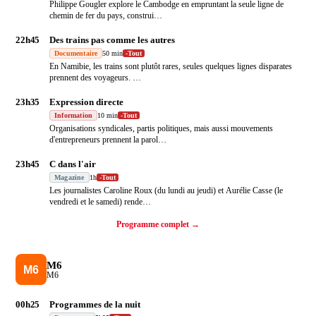
Philippe Gougler explore le Cambodge en empruntant la seule ligne de
chemin de fer du pays, construi
…
22h45
Des trains pas comme les autres
Documentaire
50 min
-
Tout
En Namibie, les trains sont plutôt rares, seules quelques lignes disparates
prennent des voyageurs.
…
23h35
Expression directe
Information
10 min
-
Tout
Organisations syndicales, partis politiques, mais aussi mouvements
d'entrepreneurs prennent la parol
…
23h45
C dans l'air
Magazine
1h
-
Tout
Les journalistes Caroline Roux (du lundi au jeudi) et Aurélie Casse (le
vendredi et le samedi) rende
…
Programme complet →
M6
M6
00h25
Programmes de la nuit