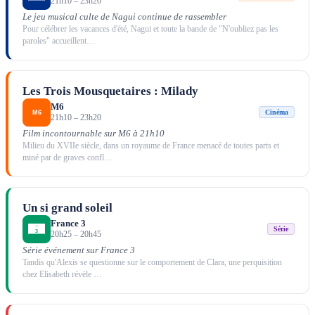
21h10
–
23h20
Le jeu musical culte de Nagui continue de rassembler
Pour célébrer les vacances d'été, Nagui et toute la bande de "N'oubliez pas les
paroles" accueillent
…
Les Trois Mousquetaires : Milady
M6
Cinéma
21h10
–
23h20
Film incontournable sur M6 à 21h10
Milieu du XVIIe siècle, dans un royaume de France menacé de toutes parts et
miné par de graves confl
…
Un si grand soleil
France 3
Série
20h25
–
20h45
Série événement sur France 3
Tandis qu'Alexis se questionne sur le comportement de Clara, une perquisition
chez Elisabeth révèle
…