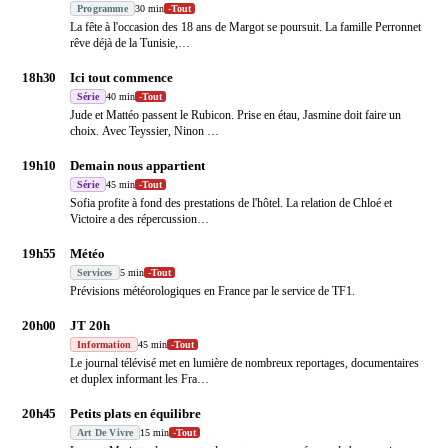
Programme
30 min
-
Tout
La fête à l'occasion des 18 ans de Margot se poursuit. La famille Perronnet
rêve déjà de la Tunisie,
…
18h30
Ici tout commence
Série
40 min
-
Tout
Jude et Mattéo passent le Rubicon. Prise en étau, Jasmine doit faire un
choix. Avec Teyssier, Ninon
…
19h10
Demain nous appartient
Série
45 min
-
Tout
Sofia profite à fond des prestations de l'hôtel. La relation de Chloé et
Victoire a des répercussion
…
19h55
Météo
Services
5 min
-
Tout
Prévisions météorologiques en France par le service de TF1.
20h00
JT 20h
Information
45 min
-
Tout
Le journal télévisé met en lumière de nombreux reportages, documentaires
et duplex informant les Fra
…
20h45
Petits plats en équilibre
Art De Vivre
15 min
-
Tout