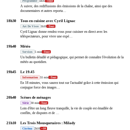
Programme
5h35
-
Tout
A suivre, des rediffusions des émissions de la chaîne, ainsi que des
documentaires et autres reporta
…
18h30
Tous en cuisine avec Cyril Lignac
Art De Vivre
1h10
-
Tout
Cyril Lignac donne rendez-vous pour cuisiner en direct avec les
téléspectateurs, pour vivre une expé
…
19h40
Météo
Services
5 min
-
Tout
Un bulletin détaillé et pédagogique, qui permet de connaître l'évolution de la
météo au quotidien.
19h45
Le 19.45
Information
55 min
-
Tout
En 18 minutes, vous saurez tout sur l'actualité grâce à cette émission qui
conjugue force des images
…
20h40
Scènes de ménages
Série
30 min
-
Tout
Loin d'être un long fleuve tranquille, la vie de couple est émaillée de
conflits, de disputes et de
…
21h10
Les Trois Mousquetaires : Milady
Cinéma
2h10
-
-10