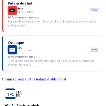
Putain de chat !
Arte
Série
20h50
–
20h55
Série événement sur Arte
Stéphane décide d'équiper son chat d'un collier à clochette, mais est-ce vraiment
une bonne idée ?
Zodiaque
TF1
Série
21h10
–
22h15
Série événement sur TF1
Alors que des fantômes du passé ressurgissent et que la famille Escoffier doit
affronter une nouvell
…
Chaînes :
Toutes
TNT Gratuites
Câble & Sat
TF1
TF1
00h15
Esprits criminels