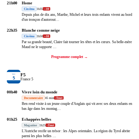
21h00
Home
Cinéma
1h35
-
-10
Depuis plus de dix ans, Marthe, Michel et leurs trois enfants vivent au bord
d'un tronçon d'autorout
…
22h35
Blanche comme neige
Cinéma
1h50
-
-10
Par sa grande beauté, Claire fait tourner les têtes et les cœurs. Sa belle-mère
Maud ne le supporte
…
Programme complet →
F5
France 5
00h40
Vivre loin du monde
Documentaire
45 min
-
Tout
Ben rend visite à un jeune couple d'Anglais qui vit avec ses deux enfants en
bas âge dans les montag
…
01h25
Echappées belles
Magazine
1h25
-
Tout
L'Autriche recèle un trésor : les Alpes orientales. La région du Tyrol abrite
parmi les plus belles
…