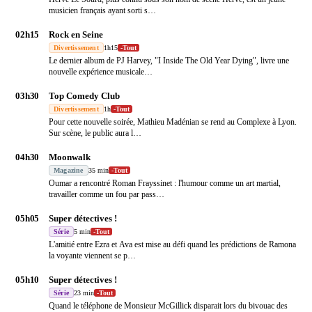
musicien français ayant sorti s
…
02h15
Rock en Seine
Divertissement
1h15
-
Tout
Le dernier album de PJ Harvey, "I Inside The Old Year Dying", livre une
nouvelle expérience musicale
…
03h30
Top Comedy Club
Divertissement
1h
-
Tout
Pour cette nouvelle soirée, Mathieu Madénian se rend au Complexe à Lyon.
Sur scène, le public aura l
…
04h30
Moonwalk
Magazine
35 min
-
Tout
Oumar a rencontré Roman Frayssinet : l'humour comme un art martial,
travailler comme un fou par pass
…
05h05
Super détectives !
Série
5 min
-
Tout
L'amitié entre Ezra et Ava est mise au défi quand les prédictions de Ramona
la voyante viennent se p
…
05h10
Super détectives !
Série
23 min
-
Tout
Quand le téléphone de Monsieur McGillick disparait lors du bivouac des