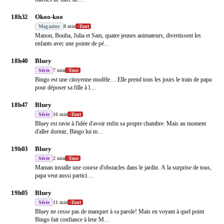
18h32
Okoo-koo
Magazine
8 min
-
Tout
Manon, Bouba, Julia et Sam, quatre jeunes animateurs, divertissent les
enfants avec une pointe de pé
…
18h40
Bluey
Série
7 min
-
Tout
Bingo est une citoyenne modèle… Elle prend tous les jours le train de papa
pour déposer sa fille à l
…
18h47
Bluey
Série
16 min
-
Tout
Bluey est ravie à l'idée d'avoir enfin sa propre chambre. Mais au moment
d'aller dormir, Bingo lui m
…
19h03
Bluey
Série
2 min
-
Tout
Maman installe une course d'obstacles dans le jardin. A la surprise de tous,
papa veut aussi partici
…
19h05
Bluey
Série
11 min
-
Tout
Bluey ne cesse pas de manquer à sa parole! Mais en voyant à quel point
Bingo fait confiance à leur M
…