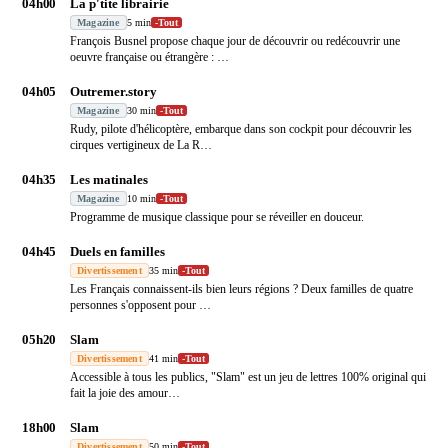
04h00
La p'tite librairie
Magazine
5 min
-
Tout
François Busnel propose chaque jour de découvrir ou redécouvrir une
oeuvre française ou étrangère :
…
04h05
Outremer.story
Magazine
30 min
-
Tout
Rudy, pilote d'hélicoptère, embarque dans son cockpit pour découvrir les
cirques vertigineux de La R
…
04h35
Les matinales
Magazine
10 min
-
Tout
Programme de musique classique pour se réveiller en douceur.
04h45
Duels en familles
Divertissement
35 min
-
Tout
Les Français connaissent-ils bien leurs régions ? Deux familles de quatre
personnes s'opposent pour
…
05h20
Slam
Divertissement
41 min
-
Tout
Accessible à tous les publics, "Slam" est un jeu de lettres 100% original qui
fait la joie des amour
…
18h00
Slam
Divertissement
50 min
-
Tout