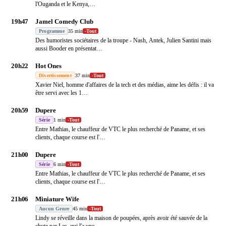
l'Ouganda et le Kenya,
…
19h47
Jamel Comedy Club
Programme
35 min
-
Tout
Des humoristes sociétaires de la troupe - Nash, Antek, Julien Santini mais
aussi Booder en présentat
…
20h22
Hot Ones
Divertissement
37 min
-
Tout
Xavier Niel, homme d'affaires de la tech et des médias, aime les défis : il va
être servi avec les 1
…
20h59
Dupere
Série
1 min
-
Tout
Entre Mathias, le chauffeur de VTC le plus recherché de Paname, et ses
clients, chaque course est l'
…
21h00
Dupere
Série
6 min
-
Tout
Entre Mathias, le chauffeur de VTC le plus recherché de Paname, et ses
clients, chaque course est l'
…
21h06
Miniature Wife
Aucun Genre
45 min
-
Tout
Lindy se réveille dans la maison de poupées, après avoir été sauvée de la
chute par Les, qui l'a une
…