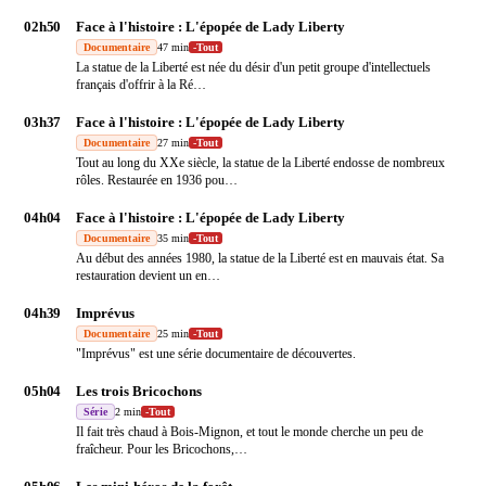
02h50
Face à l'histoire : L'épopée de Lady Liberty
Documentaire
47 min
-
Tout
La statue de la Liberté est née du désir d'un petit groupe d'intellectuels
français d'offrir à la Ré
…
03h37
Face à l'histoire : L'épopée de Lady Liberty
Documentaire
27 min
-
Tout
Tout au long du XXe siècle, la statue de la Liberté endosse de nombreux
rôles. Restaurée en 1936 pou
…
04h04
Face à l'histoire : L'épopée de Lady Liberty
Documentaire
35 min
-
Tout
Au début des années 1980, la statue de la Liberté est en mauvais état. Sa
restauration devient un en
…
04h39
Imprévus
Documentaire
25 min
-
Tout
"Imprévus" est une série documentaire de découvertes.
05h04
Les trois Bricochons
Série
2 min
-
Tout
Il fait très chaud à Bois-Mignon, et tout le monde cherche un peu de
fraîcheur. Pour les Bricochons,
…