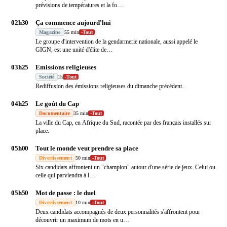
prévisions de températures et la fo
…
02h30
Ça commence aujourd'hui
Magazine
55 min
-
Tout
Le groupe d'intervention de la gendarmerie nationale, aussi appelé le
GIGN, est une unité d'élite de
…
03h25
Emissions religieuses
Société
1h
-
Tout
Rediffusion des émissions religieuses du dimanche précédent.
04h25
Le goût du Cap
Documentaire
35 min
-
Tout
La ville du Cap, en Afrique du Sud, racontée par des français installés sur
place.
05h00
Tout le monde veut prendre sa place
Divertissement
50 min
-
Tout
Six candidats affrontent un "champion" autour d'une série de jeux. Celui ou
celle qui parviendra à l
…
05h50
Mot de passe : le duel
Divertissement
10 min
-
Tout
Deux candidats accompagnés de deux personnalités s'affrontent pour
découvrir un maximum de mots en u
…