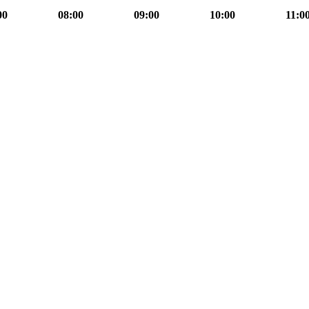
00
08:00
09:00
10:00
11:0
08h00
Journal
08h00
information
formation
mation
08h30
Face
à
face
information