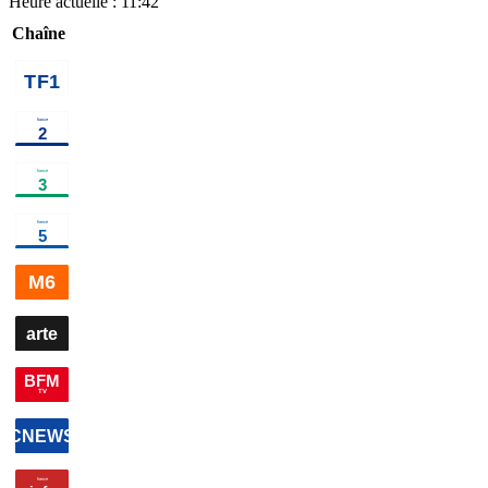
Heure actuelle :
11:42
Chaîne
02h05
Au
bout de
l'enquête, la
fin du crime
parfait ?
information
00h00
Edition
00h41
Edition de la nuit
×
5
information
03h04
E
de la
de la
nuit
information
nuit
×
2
i