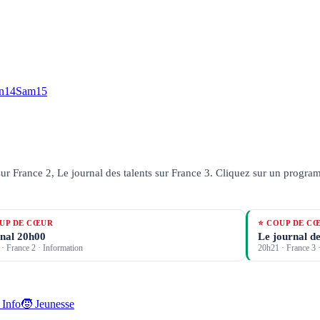
n
14
Sam
15
ur France 2, Le journal des talents sur France 3.
Cliquez sur un programm
UP DE CŒUR
⭐ COUP DE C
nal 20h00
Le journal de
·
France 2
· Information
20h21
·
France 3
·
 Info
🧒 Jeunesse