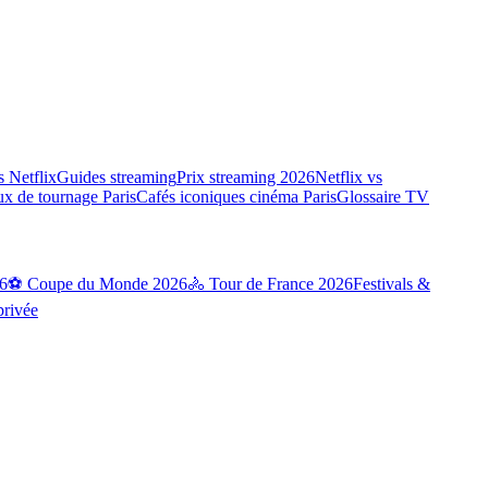
 Netflix
Guides streaming
Prix streaming 2026
Netflix vs
ux de tournage Paris
Cafés iconiques cinéma Paris
Glossaire TV
6
⚽ Coupe du Monde 2026
🚴 Tour de France 2026
Festivals &
privée