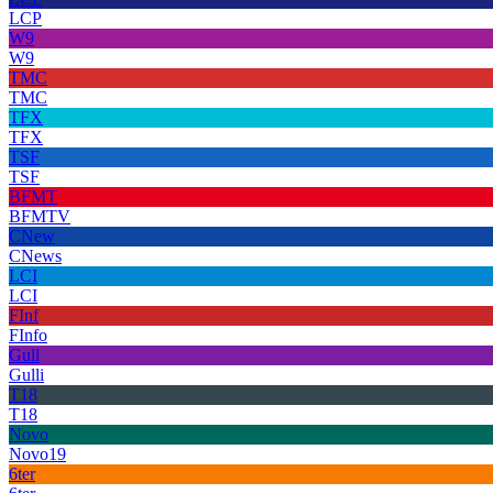
LCP
W9
W9
TMC
TMC
TFX
TFX
TSF
TSF
BFMT
BFMTV
CNew
CNews
LCI
LCI
FInf
FInfo
Gull
Gulli
T18
T18
Novo
Novo19
6ter