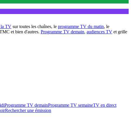
à la TV
sur toutes les chaînes, le
programme TV du matin
, le
 TMC et bien d'autres.
Programme TV demain
,
audiences TV
et grille
idi
Programme TV demain
Programme TV semaine
TV en direct
oir
Rechercher une émission