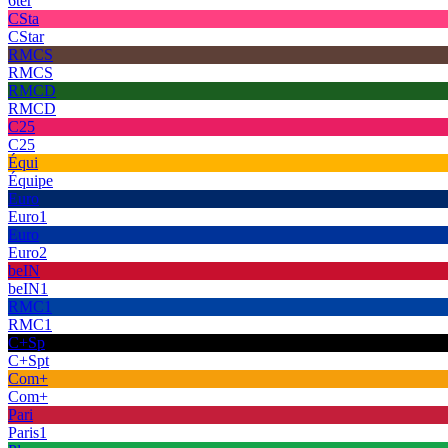
6ter
CSta
CStar
RMCS
RMCS
RMCD
RMCD
C25
C25
Équi
Équipe
Euro
Euro1
Euro
Euro2
beIN
beIN1
RMC1
RMC1
C+Sp
C+Spt
Com+
Com+
Pari
Paris1