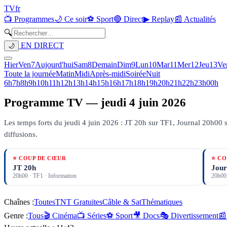
TV
fr
📺 Programmes
🌙 Ce soir
⚽ Sport
🔴 Direct
▶ Replay
📰 Actualités
🔍
EN DIRECT
🌙
Hier
Ven
7
Aujourd'hui
Sam
8
Demain
Dim
9
Lun
10
Mar
11
Mer
12
Jeu
13
Ve
Toute la journée
Matin
Midi
Après-midi
Soirée
Nuit
6h
7h
8h
9h
10h
11h
12h
13h
14h
15h
16h
17h
18h
19h
20h
21h
22h
23h
00h
Programme TV —
jeudi 4 juin 2026
Les temps forts du jeudi 4 juin 2026 : JT 20h sur TF1, Journal 20h00 s
diffusions.
⭐ COUP DE CŒUR
⭐ CO
JT 20h
Jour
20h00
·
TF1
· Information
20h00
Chaînes :
Toutes
TNT Gratuites
Câble & Sat
Thématiques
Genre :
Tous
🎬 Cinéma
📺 Séries
⚽ Sport
🎥 Docs
🎭 Divertissement
📰