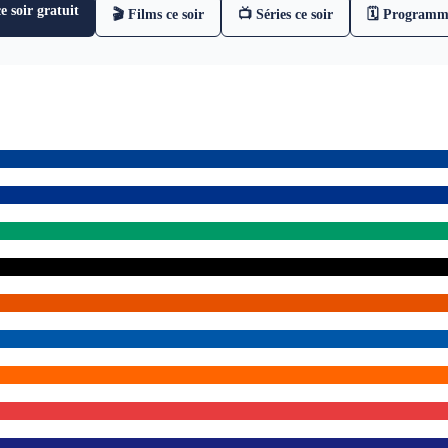
 soir gratuit
🎬 Films ce soir
📺 Séries ce soir
🗓 Programm