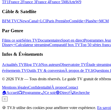
TF1
France 2
France 3
France 4
France 5
M6
Arte
W9
Câble & Satellite
BFM TV
CNews
Canal+
LCI
Paris Première
Comédie+
Planète+
MCM
Par Genre
Films ce soir
Séries TV
Documentaires
Sport en direct
Programmes Jeun
Disney+
Calculateur streaming
Comparatif box TV
Top 50 séries franç
Infos & Événements
Actualités TV
Blog TV.fr
Nos auteurs
Observatoire TV
Étude streamin
événements TV
Outils TV & conversion
À propos de TV.fr
Questions 
©
2026
TV.fr — Tous droits réservés. Le guide TV gratuit de référen
Mentions légales
Confidentialité
À propos
Contact
🏠
Accueil
📺
Programme
🌙
Ce soir
🔴
Direct
🔍
Recherche
↑
🍪 TV.fr utilise des cookies pour améliorer votre expérience.
En savoi