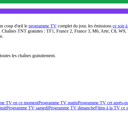
un coup d'œil le
programme TV
complet du jour, les émissions
ce soir 
. Chaînes TNT gratuites : TF1, France 2, France 3, M6, Arte, C8, W9,
e.
outes les chaînes gratuitement.
me TV en ce moment
Programme TV matin
Programme TV cet après-m
tuit
Programme TV samedi
Programme TV dimanche
Films à la TV ce s