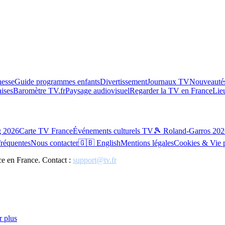
esse
Guide programmes enfants
Divertissement
Journaux TV
Nouveautés
aises
Baromètre TV.fr
Paysage audiovisuel
Regarder la TV en France
Lie
g 2026
Carte TV France
Événements culturels TV
🎾 Roland-Garros 202
fréquentes
Nous contacter
🇬🇧 English
Mentions légales
Cookies & Vie 
ce en France. Contact :
support@tv.fr
r plus