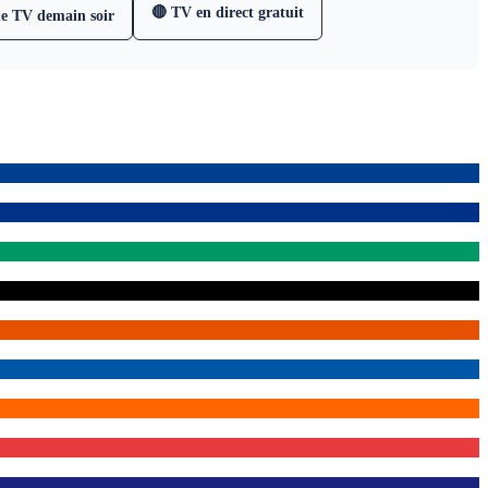
🔴 TV en direct gratuit
e TV demain soir