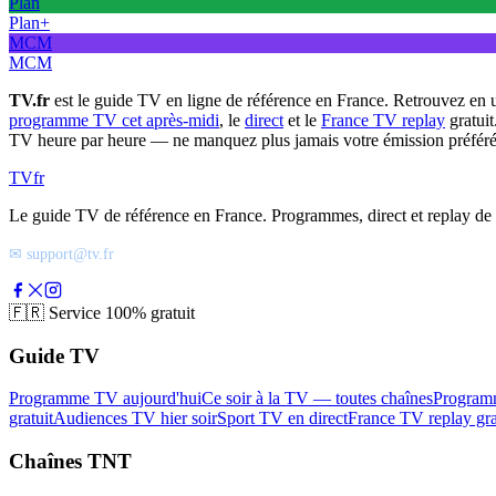
Plan
Plan+
MCM
MCM
TV.fr
est le guide TV en ligne de référence en France. Retrouvez en 
programme TV cet après-midi
, le
direct
et le
France TV replay
gratuit
TV heure par heure — ne manquez plus jamais votre émission préféré
TV
fr
Le guide TV de référence en France. Programmes, direct et replay de t
✉ support@tv.fr
🇫🇷
Service 100% gratuit
Guide TV
Programme TV aujourd'hui
Ce soir à la TV — toutes chaînes
Program
gratuit
Audiences TV hier soir
Sport TV en direct
France TV replay gra
Chaînes TNT