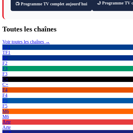
🌙 Programme TV ce
📺 Programme TV complet aujourd'hui
Toutes les
chaînes
Voir toutes les chaînes →
TF1
TF1
F2
F2
F3
F3
C+
C+
F4
F4
F5
F5
M6
M6
Arte
Arte
LCP