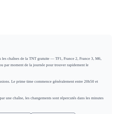
09h29
L'info
10h59
Le 1
s'éclaire
information
tes les chaînes de la TNT gratuite — TF1, France 2, France 3, M6,
e) ou par moment de la journée pour trouver rapidement le
diffusions. Le prime time commence généralement entre 20h50 et
e par une chaîne, les changements sont répercutés dans les minutes