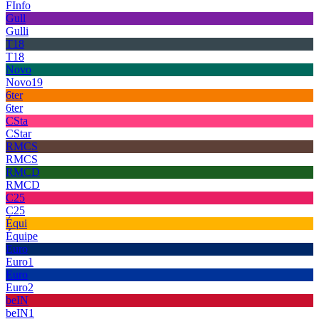
FInfo
Gull
Gulli
T18
T18
Novo
Novo19
6ter
6ter
CSta
CStar
RMCS
RMCS
RMCD
RMCD
C25
C25
Équi
Équipe
Euro
Euro1
Euro
Euro2
beIN
beIN1