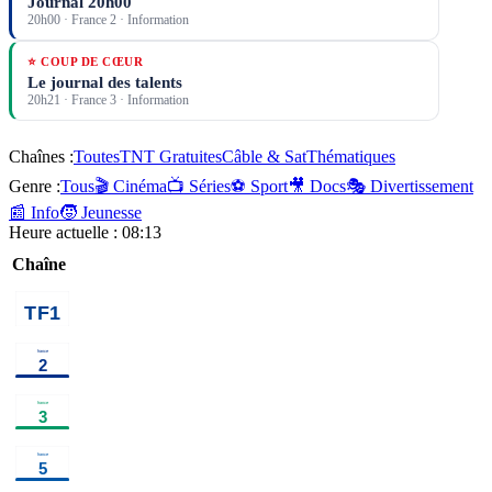
Journal 20h00
20h00
·
France 2
· Information
⭐ COUP DE CŒUR
Le journal des talents
20h21
·
France 3
· Information
Chaînes :
Toutes
TNT Gratuites
Câble & Sat
Thématiques
Genre :
Tous
🎬 Cinéma
📺 Séries
⚽ Sport
🎥 Docs
🎭 Divertissement
📰 Info
🧒 Jeunesse
Heure actuelle :
08:13
Chaîne
02h05
Au
bout de
l'enquête, la
fin du crime
parfait ?
information