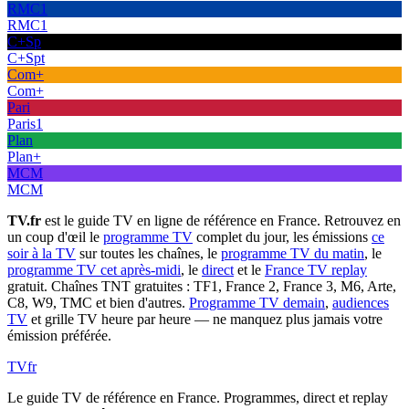
RMC1
RMC1
C+Sp
C+Spt
Com+
Com+
Pari
Paris1
Plan
Plan+
MCM
MCM
TV.fr
est le guide TV en ligne de référence en France. Retrouvez en
un coup d'œil le
programme TV
complet du jour, les émissions
ce
soir à la TV
sur toutes les chaînes, le
programme TV du matin
, le
programme TV cet après-midi
, le
direct
et le
France TV replay
gratuit. Chaînes TNT gratuites : TF1, France 2, France 3, M6, Arte,
C8, W9, TMC et bien d'autres.
Programme TV demain
,
audiences
TV
et grille TV heure par heure — ne manquez plus jamais votre
émission préférée.
TV
fr
Le guide TV de référence en France. Programmes, direct et replay