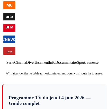
00h00
Edition
00h41
Edition de la nuit
×
5
information
03h04
E
de la
de la
nuit
information
nuit
×
2
i
Serie
Cinema
Divertissement
Info
Documentaire
Sport
Jeunesse
💡 Faites défiler le tableau horizontalement pour voir toute la journée.
Programme TV du
jeudi 4 juin 2026
—
Guide complet