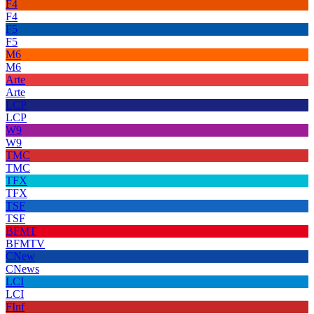
F4
F4
F5
F5
M6
M6
Arte
Arte
LCP
LCP
W9
W9
TMC
TMC
TFX
TFX
TSF
TSF
BFMT
BFMTV
CNew
CNews
LCI
LCI
FInf