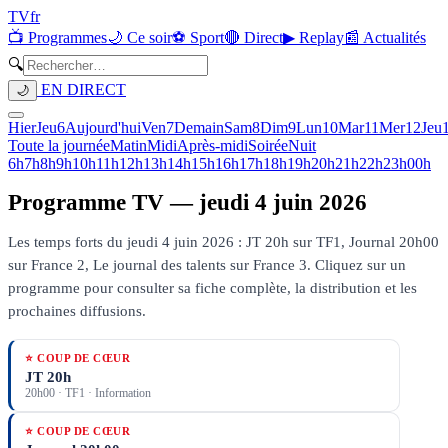
TV
fr
📺 Programmes
🌙 Ce soir
⚽ Sport
🔴 Direct
▶ Replay
📰 Actualités
🔍
EN DIRECT
🌙
Hier
Jeu
6
Aujourd'hui
Ven
7
Demain
Sam
8
Dim
9
Lun
10
Mar
11
Mer
12
Jeu
Toute la journée
Matin
Midi
Après-midi
Soirée
Nuit
6h
7h
8h
9h
10h
11h
12h
13h
14h
15h
16h
17h
18h
19h
20h
21h
22h
23h
00h
Programme TV —
jeudi 4 juin 2026
Les temps forts du jeudi 4 juin 2026 : JT 20h sur TF1, Journal 20h00
sur France 2, Le journal des talents sur France 3.
Cliquez sur un
programme pour consulter sa fiche complète, la distribution et les
prochaines diffusions.
⭐ COUP DE CŒUR
JT 20h
20h00
·
TF1
· Information
⭐ COUP DE CŒUR