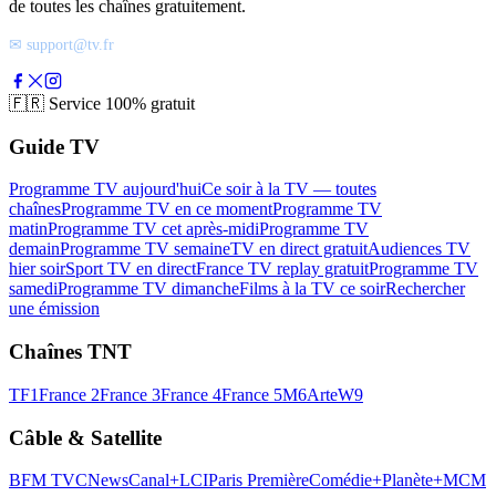
de toutes les chaînes gratuitement.
✉ support@tv.fr
🇫🇷
Service 100% gratuit
Guide TV
Programme TV aujourd'hui
Ce soir à la TV — toutes
chaînes
Programme TV en ce moment
Programme TV
matin
Programme TV cet après-midi
Programme TV
demain
Programme TV semaine
TV en direct gratuit
Audiences TV
hier soir
Sport TV en direct
France TV replay gratuit
Programme TV
samedi
Programme TV dimanche
Films à la TV ce soir
Rechercher
une émission
Chaînes TNT
TF1
France 2
France 3
France 4
France 5
M6
Arte
W9
Câble & Satellite
BFM TV
CNews
Canal+
LCI
Paris Première
Comédie+
Planète+
MCM