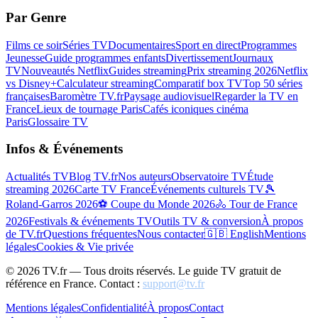
Par Genre
Films ce soir
Séries TV
Documentaires
Sport en direct
Programmes
Jeunesse
Guide programmes enfants
Divertissement
Journaux
TV
Nouveautés Netflix
Guides streaming
Prix streaming 2026
Netflix
vs Disney+
Calculateur streaming
Comparatif box TV
Top 50 séries
françaises
Baromètre TV.fr
Paysage audiovisuel
Regarder la TV en
France
Lieux de tournage Paris
Cafés iconiques cinéma
Paris
Glossaire TV
Infos & Événements
Actualités TV
Blog TV.fr
Nos auteurs
Observatoire TV
Étude
streaming 2026
Carte TV France
Événements culturels TV
🎾
Roland-Garros 2026
⚽ Coupe du Monde 2026
🚴 Tour de France
2026
Festivals & événements TV
Outils TV & conversion
À propos
de TV.fr
Questions fréquentes
Nous contacter
🇬🇧 English
Mentions
légales
Cookies & Vie privée
©
2026
TV.fr — Tous droits réservés. Le guide TV gratuit de
référence en France. Contact :
support@tv.fr
Mentions légales
Confidentialité
À propos
Contact