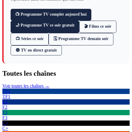
📺 Programme TV complet aujourd'hui
🌙 Programme TV ce soir gratuit
🎬 Films ce soir
📺 Séries ce soir
🗓 Programme TV demain soir
🔴 TV en direct gratuit
Toutes les
chaînes
Voir toutes les chaînes →
TF1
TF1
F2
F2
F3
F3
C+
C+