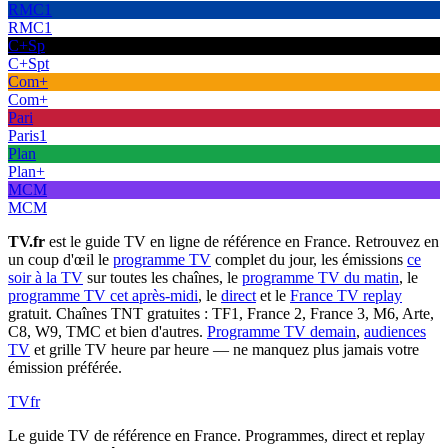
RMC1
RMC1
C+Sp
C+Spt
Com+
Com+
Pari
Paris1
Plan
Plan+
MCM
MCM
TV.fr
est le guide TV en ligne de référence en France. Retrouvez en
un coup d'œil le
programme TV
complet du jour, les émissions
ce
soir à la TV
sur toutes les chaînes, le
programme TV du matin
, le
programme TV cet après-midi
, le
direct
et le
France TV replay
gratuit. Chaînes TNT gratuites : TF1, France 2, France 3, M6, Arte,
C8, W9, TMC et bien d'autres.
Programme TV demain
,
audiences
TV
et grille TV heure par heure — ne manquez plus jamais votre
émission préférée.
TV
fr
Le guide TV de référence en France. Programmes, direct et replay