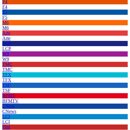
F4
F4
F5
F5
M6
M6
Arte
Arte
LCP
LCP
W9
W9
TMC
TMC
TFX
TFX
TSF
TSF
BFMT
BFMTV
CNew
CNews
LCI
LCI
FInf