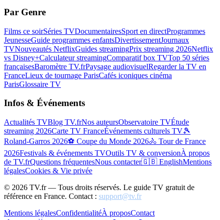
Par Genre
Films ce soir
Séries TV
Documentaires
Sport en direct
Programmes
Jeunesse
Guide programmes enfants
Divertissement
Journaux
TV
Nouveautés Netflix
Guides streaming
Prix streaming 2026
Netflix
vs Disney+
Calculateur streaming
Comparatif box TV
Top 50 séries
françaises
Baromètre TV.fr
Paysage audiovisuel
Regarder la TV en
France
Lieux de tournage Paris
Cafés iconiques cinéma
Paris
Glossaire TV
Infos & Événements
Actualités TV
Blog TV.fr
Nos auteurs
Observatoire TV
Étude
streaming 2026
Carte TV France
Événements culturels TV
🎾
Roland-Garros 2026
⚽ Coupe du Monde 2026
🚴 Tour de France
2026
Festivals & événements TV
Outils TV & conversion
À propos
de TV.fr
Questions fréquentes
Nous contacter
🇬🇧 English
Mentions
légales
Cookies & Vie privée
©
2026
TV.fr — Tous droits réservés. Le guide TV gratuit de
référence en France. Contact :
support@tv.fr
Mentions légales
Confidentialité
À propos
Contact