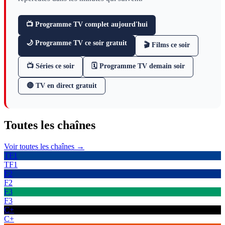
📺 Programme TV complet aujourd'hui
🌙 Programme TV ce soir gratuit
🎬 Films ce soir
📺 Séries ce soir
🗓 Programme TV demain soir
🔴 TV en direct gratuit
Toutes les
chaînes
Voir toutes les chaînes →
TF1
TF1
F2
F2
F3
F3
C+
C+