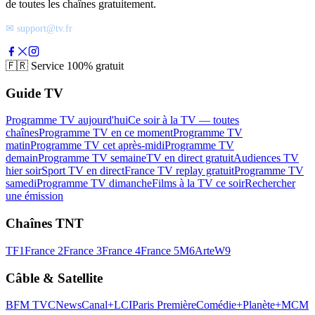
de toutes les chaînes gratuitement.
✉ support@tv.fr
🇫🇷
Service 100% gratuit
Guide TV
Programme TV aujourd'hui
Ce soir à la TV — toutes
chaînes
Programme TV en ce moment
Programme TV
matin
Programme TV cet après-midi
Programme TV
demain
Programme TV semaine
TV en direct gratuit
Audiences TV
hier soir
Sport TV en direct
France TV replay gratuit
Programme TV
samedi
Programme TV dimanche
Films à la TV ce soir
Rechercher
une émission
Chaînes TNT
TF1
France 2
France 3
France 4
France 5
M6
Arte
W9
Câble & Satellite
BFM TV
CNews
Canal+
LCI
Paris Première
Comédie+
Planète+
MCM