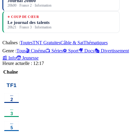
Journal 20h00
20h00
·
France 2
· Information
⭐ COUP DE CŒUR
Le journal des talents
20h21
·
France 3
· Information
Chaînes :
Toutes
TNT Gratuites
Câble & Sat
Thématiques
Genre :
Tous
🎬 Cinéma
📺 Séries
⚽ Sport
🎥 Docs
🎭 Divertissement
📰 Info
🧒 Jeunesse
Heure actuelle :
12:17
Chaîne
02h05
Au
bout de
l'enquête, la
fin du crime
parfait ?
information