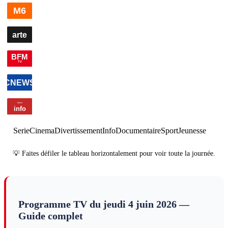
00h00
Edition
00h41
Edition de la nuit
×
5
information
03h04
E
de la
de la
nuit
information
nuit
×
2
i
Serie
Cinema
Divertissement
Info
Documentaire
Sport
Jeunesse
💡 Faites défiler le tableau horizontalement pour voir toute la journée.
Programme TV du
jeudi 4 juin 2026
—
Guide complet