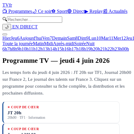
TV
fr
📺 Programmes
🌙 Ce soir
⚽ Sport
🔴 Direct
▶ Replay
📰 Actualités
🔍
EN DIRECT
🌙
Hier
Jeu
6
Aujourd'hui
Ven
7
Demain
Sam
8
Dim
9
Lun
10
Mar
11
Mer
12
Jeu
Toute la journée
Matin
Midi
Après-midi
Soirée
Nuit
6h
7h
8h
9h
10h
11h
12h
13h
14h
15h
16h
17h
18h
19h
20h
21h
22h
23h
00h
Programme TV —
jeudi 4 juin 2026
Les temps forts du jeudi 4 juin 2026 : JT 20h sur TF1, Journal 20h00
sur France 2, Le journal des talents sur France 3.
Cliquez sur un
programme pour consulter sa fiche complète, la distribution et les
prochaines diffusions.
⭐ COUP DE CŒUR
JT 20h
20h00
·
TF1
· Information
⭐ COUP DE CŒUR