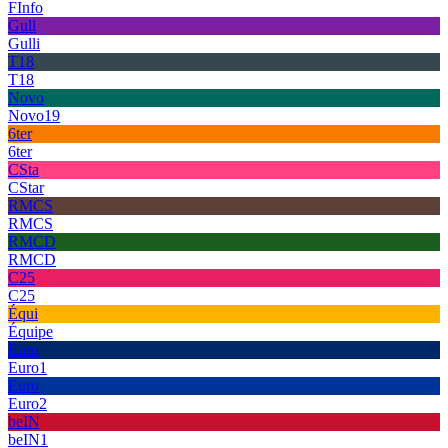
FInfo
Gull
Gulli
T18
T18
Novo
Novo19
6ter
6ter
CSta
CStar
RMCS
RMCS
RMCD
RMCD
C25
C25
Équi
Équipe
Euro
Euro1
Euro
Euro2
beIN
beIN1