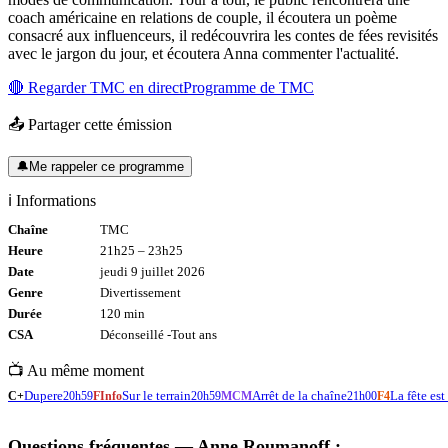
coach américaine en relations de couple, il écoutera un poème
consacré aux influenceurs, il redécouvrira les contes de fées revisités
avec le jargon du jour, et écoutera Anna commenter l'actualité.
🔴 Regarder
TMC
en direct
Programme de
TMC
📤 Partager cette émission
🔔
Me rappeler ce programme
ℹ️ Informations
Chaîne
TMC
Heure
21h25
–
23h25
Date
jeudi 9 juillet 2026
Genre
Divertissement
Durée
120
min
CSA
Déconseillé -
Tout
ans
📺 Au même moment
Dupere
Sur le terrain
Arrêt de la chaîne
La fête est
C+
20h59
FInfo
20h59
MCM
21h00
F4
Questions fréquentes —
Anne Roumanoff :