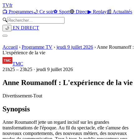
TV
fr
📺 Programmes
🌙 Ce soir
⚽ Sport
🔴 Direct
▶ Replay
📰 Actualités
🔍
EN DIRECT
🌙
Accueil
›
Programme TV
›
jeudi 9 juillet 2026
›
Anne Roumanoff :
L'expérience de la vie
TMC
21h25
–
23h25
·
jeudi 9 juillet 2026
Anne Roumanoff : L'expérience de la vie
Divertissement
-
Tout
Synopsis
Anne Roumanoff jette un regard incisif sur les grandes
transformations de l'époque. Au fil du spectacle, elle s'amuse des
nouveaux comportements, des nouveaux métiers, des nouveaux
modes de communication. Tour à tour, le public rencontrera une