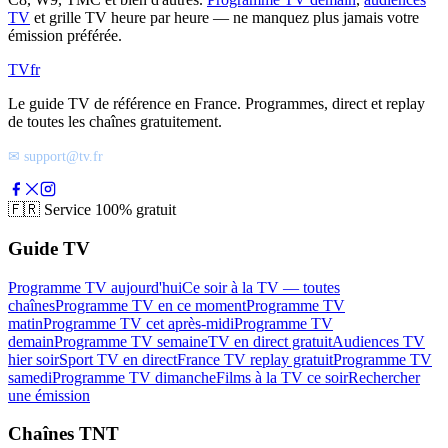
TV
et grille TV heure par heure — ne manquez plus jamais votre
émission préférée.
TV
fr
Le guide TV de référence en France. Programmes, direct et replay
de toutes les chaînes gratuitement.
✉ support@tv.fr
🇫🇷
Service 100% gratuit
Guide TV
Programme TV aujourd'hui
Ce soir à la TV — toutes
chaînes
Programme TV en ce moment
Programme TV
matin
Programme TV cet après-midi
Programme TV
demain
Programme TV semaine
TV en direct gratuit
Audiences TV
hier soir
Sport TV en direct
France TV replay gratuit
Programme TV
samedi
Programme TV dimanche
Films à la TV ce soir
Rechercher
une émission
Chaînes TNT