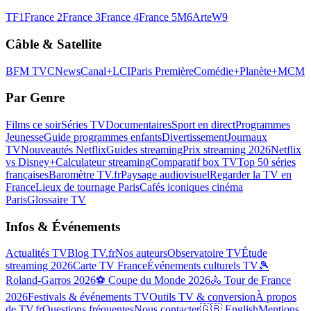
TF1
France 2
France 3
France 4
France 5
M6
Arte
W9
Câble & Satellite
BFM TV
CNews
Canal+
LCI
Paris Première
Comédie+
Planète+
MCM
Par Genre
Films ce soir
Séries TV
Documentaires
Sport en direct
Programmes
Jeunesse
Guide programmes enfants
Divertissement
Journaux
TV
Nouveautés Netflix
Guides streaming
Prix streaming 2026
Netflix
vs Disney+
Calculateur streaming
Comparatif box TV
Top 50 séries
françaises
Baromètre TV.fr
Paysage audiovisuel
Regarder la TV en
France
Lieux de tournage Paris
Cafés iconiques cinéma
Paris
Glossaire TV
Infos & Événements
Actualités TV
Blog TV.fr
Nos auteurs
Observatoire TV
Étude
streaming 2026
Carte TV France
Événements culturels TV
🎾
Roland-Garros 2026
⚽ Coupe du Monde 2026
🚴 Tour de France
2026
Festivals & événements TV
Outils TV & conversion
À propos
de TV.fr
Questions fréquentes
Nous contacter
🇬🇧 English
Mentions