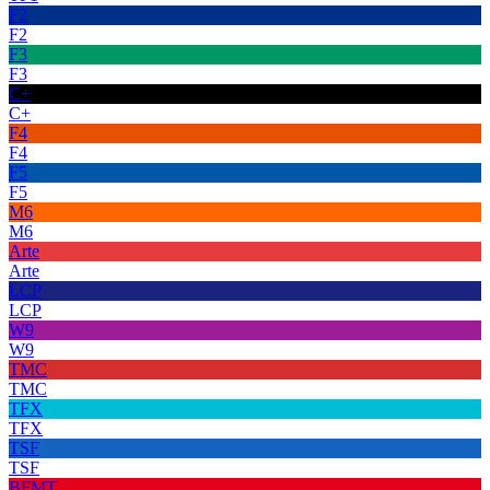
F2
F2
F3
F3
C+
C+
F4
F4
F5
F5
M6
M6
Arte
Arte
LCP
LCP
W9
W9
TMC
TMC
TFX
TFX
TSF
TSF
BFMT