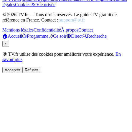
légales
Cookies & Vie privée
©
2026
TV.fr — Tous droits réservés. Le guide TV gratuit de
référence en France. Contact :
support@tv.fr
Mentions légales
Confidentialité
À propos
Contact
🏠
Accueil
📺
Programme
🌙
Ce soir
🔴
Direct
🔍
Recherche
↑
🍪 TV.fr utilise des cookies pour améliorer votre expérience.
En
savoir plus
Accepter
Refuser