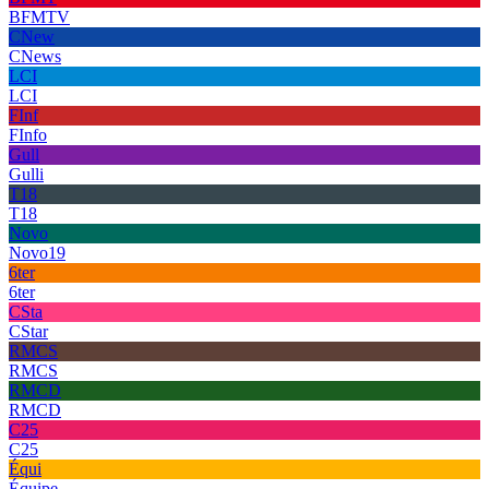
BFMTV
CNew
CNews
LCI
LCI
FInf
FInfo
Gull
Gulli
T18
T18
Novo
Novo19
6ter
6ter
CSta
CStar
RMCS
RMCS
RMCD
RMCD
C25
C25
Équi
Équipe