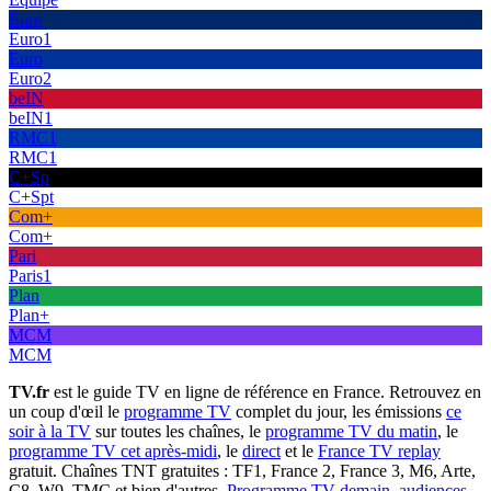
Euro
Euro1
Euro
Euro2
beIN
beIN1
RMC1
RMC1
C+Sp
C+Spt
Com+
Com+
Pari
Paris1
Plan
Plan+
MCM
MCM
TV.fr
est le guide TV en ligne de référence en France. Retrouvez en
un coup d'œil le
programme TV
complet du jour, les émissions
ce
soir à la TV
sur toutes les chaînes, le
programme TV du matin
, le
programme TV cet après-midi
, le
direct
et le
France TV replay
gratuit. Chaînes TNT gratuites : TF1, France 2, France 3, M6, Arte,
C8, W9, TMC et bien d'autres.
Programme TV demain
,
audiences