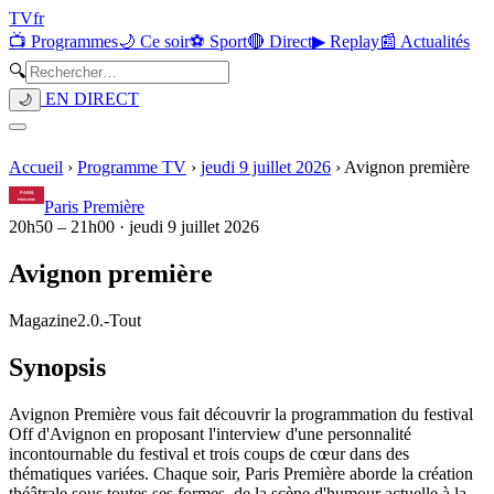
TV
fr
📺 Programmes
🌙 Ce soir
⚽ Sport
🔴 Direct
▶ Replay
📰 Actualités
🔍
EN DIRECT
🌙
Accueil
›
Programme TV
›
jeudi 9 juillet 2026
›
Avignon première
Paris Première
20h50
–
21h00
·
jeudi 9 juillet 2026
Avignon première
Magazine
2.0.
-
Tout
Synopsis
Avignon Première vous fait découvrir la programmation du festival
Off d'Avignon en proposant l'interview d'une personnalité
incontournable du festival et trois coups de cœur dans des
thématiques variées. Chaque soir, Paris Première aborde la création
théâtrale sous toutes ses formes, de la scène d'humour actuelle à la