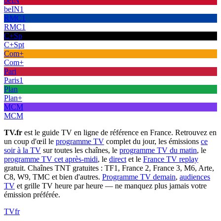
beIN
beIN1
RMC1
RMC1
C+Sp
C+Spt
Com+
Com+
Pari
Paris1
Plan
Plan+
MCM
MCM
TV.fr
est le guide TV en ligne de référence en France. Retrouvez en
un coup d'œil le
programme TV
complet du jour, les émissions
ce
soir à la TV
sur toutes les chaînes, le
programme TV du matin
, le
programme TV cet après-midi
, le
direct
et le
France TV replay
gratuit. Chaînes TNT gratuites : TF1, France 2, France 3, M6, Arte,
C8, W9, TMC et bien d'autres.
Programme TV demain
,
audiences
TV
et grille TV heure par heure — ne manquez plus jamais votre
émission préférée.
TV
fr