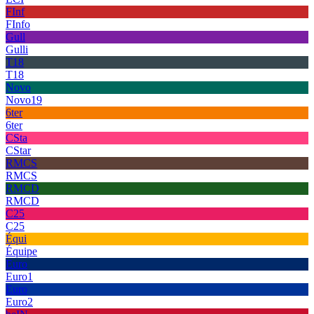
FInf
FInfo
Gull
Gulli
T18
T18
Novo
Novo19
6ter
6ter
CSta
CStar
RMCS
RMCS
RMCD
RMCD
C25
C25
Équi
Équipe
Euro
Euro1
Euro
Euro2