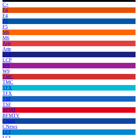
C+
F4
F4
F5
F5
M6
M6
Arte
Arte
LCP
LCP
W9
W9
TMC
TMC
TFX
TFX
TSF
TSF
BFMT
BFMTV
CNew
CNews
LCI
LCI