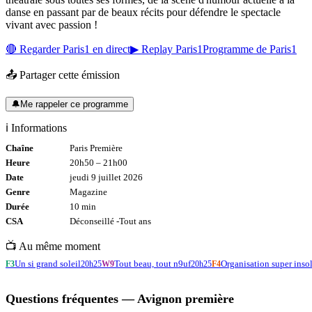
danse en passant par de beaux récits pour défendre le spectacle
vivant avec passion !
🔴 Regarder
Paris1
en direct
▶ Replay
Paris1
Programme de
Paris1
📤 Partager cette émission
🔔
Me rappeler ce programme
ℹ️ Informations
Chaîne
Paris Première
Heure
20h50
–
21h00
Date
jeudi 9 juillet 2026
Genre
Magazine
Durée
10
min
CSA
Déconseillé -
Tout
ans
📺 Au même moment
Un si grand soleil
Tout beau, tout n9uf
Organisation super insol
F3
20h25
W9
20h25
F4
Questions fréquentes —
Avignon première