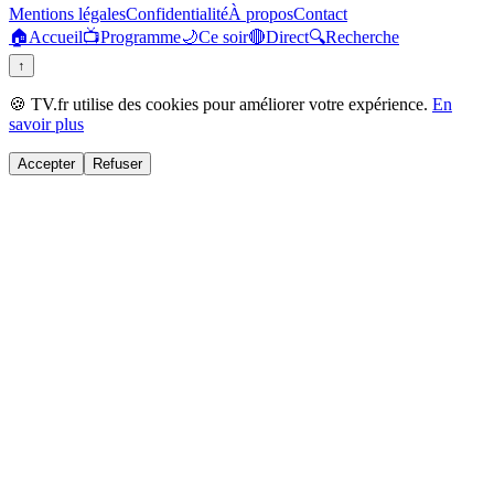
Mentions légales
Confidentialité
À propos
Contact
🏠
Accueil
📺
Programme
🌙
Ce soir
🔴
Direct
🔍
Recherche
↑
🍪 TV.fr utilise des cookies pour améliorer votre expérience.
En
savoir plus
Accepter
Refuser