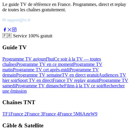
Le guide TV de référence en France. Programmes, direct et replay
de toutes les chaînes gratuitement.
✉ support@tv.fr
🇫🇷
Service 100% gratuit
Guide TV
Programme TV aujourd'hui
Ce soir à la TV — toutes
chaînes
Programme TV en ce moment
Programme TV
matin
Programme TV cet après-midi
Programme TV
demain
Programme TV semaine
TV en direct gratuit
Audiences TV
hier soir
Sport TV en direct
France TV replay gratuit
Programme TV
samedi
Programme TV dimanche
Films à la TV ce soir
Rechercher
une émission
Chaînes TNT
TF1
France 2
France 3
France 4
France 5
M6
Arte
W9
Câble & Satellite