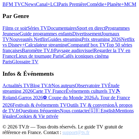
BFM TV
CNews
Canal+
LCI
Paris Première
Comédie+
Planète+
MCM
Par Genre
Films ce soir
Séries TV
Documentaires
Sport en direct
Programmes
Jeunesse
Guide programmes enfants
Divertissement
Journaux
TV
Nouveautés Netflix
Guides streaming
Prix streaming 2026
Netflix
vs Disney+
Calculateur streaming
Comparatif box TV
Top 50 séries
françaises
Baromètre TV.fr
Paysage audiovisuel
Regarder la TV en
France
Lieux de tournage Paris
Cafés iconiques cinéma
Paris
Glossaire TV
Infos & Événements
Actualités TV
Blog TV.fr
Nos auteurs
Observatoire TV
Étude
streaming 2026
Carte TV France
Événements culturels TV
🎾
Roland-Garros 2026
⚽ Coupe du Monde 2026
🚴 Tour de France
2026
Festivals & événements TV
Outils TV & conversion
À propos
de TV.fr
Questions fréquentes
Nous contacter
🇬🇧 English
Mentions
légales
Cookies & Vie privée
©
2026
TV.fr — Tous droits réservés. Le guide TV gratuit de
référence en France. Contact :
support@tv.fr