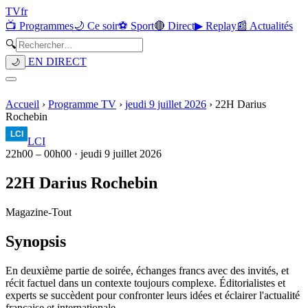
TV
fr
📺 Programmes
🌙 Ce soir
⚽ Sport
🔴 Direct
▶ Replay
📰 Actualités
🔍
EN DIRECT
🌙
Accueil
›
Programme TV
›
jeudi 9 juillet 2026
›
22H Darius
Rochebin
LCI
22h00
–
00h00
·
jeudi 9 juillet 2026
22H Darius Rochebin
Magazine
-
Tout
Synopsis
En deuxième partie de soirée, échanges francs avec des invités, et
récit factuel dans un contexte toujours complexe. Éditorialistes et
experts se succèdent pour confronter leurs idées et éclairer l'actualité
française et internationale.