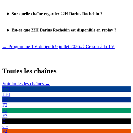
Sur quelle chaîne regarder 22H Darius Rochebin ?
Est-ce que 22H Darius Rochebin est disponible en replay ?
← Programme TV du
jeudi 9 juillet 2026
🌙 Ce soir à la TV
Toutes les
chaînes
Voir toutes les chaînes →
TF1
TF1
F2
F2
F3
F3
C+
C+
F4