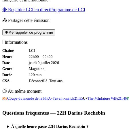
🔴 Regarder
LCI
en direct
Programme de
LCI
📤 Partager cette émission
🔔
Me rappeler ce programme
ℹ️ Informations
Chaîne
LCI
Heure
22h00
–
00h00
Date
jeudi 9 juillet 2026
Genre
Magazine
Durée
120
min
CSA
Déconseillé -
Tout
ans
📺 Au même moment
Coupe du monde de la FIFA - l'avant-match
The Miniature Wife
M6
21h35
C+
21h46
P
Questions fréquentes —
22H Darius Rochebin
À quelle heure passe 22H Darius Rochebin ?