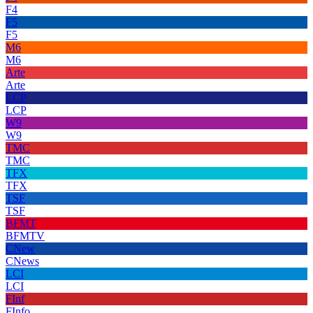
F4
F5
F5
M6
M6
Arte
Arte
LCP
LCP
W9
W9
TMC
TMC
TFX
TFX
TSF
TSF
BFMT
BFMTV
CNew
CNews
LCI
LCI
FInf
FInfo