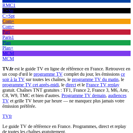
RMC1
C+Sp
C+Spt
Com+
Com+
Pari
Paris1
Plan
Plan+
MCM
MCM
TV.fr
est le guide TV en ligne de référence en France. Retrouvez en
un coup d'œil le
programme TV
complet du jour, les émissions
ce
soir à la TV
sur toutes les chaînes, le
programme TV du matin
, le
programme TV cet après-midi
, le
direct
et le
France TV replay
gratuit. Chaînes TNT gratuites : TF1, France 2, France 3, M6, Arte,
C8, W9, TMC et bien d'autres.
Programme TV demain
,
audiences
TV
et grille TV heure par heure — ne manquez plus jamais votre
émission préférée.
TV
fr
Le guide TV de référence en France. Programmes, direct et replay
de toutes les chaînes gratuitement.