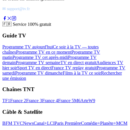
✉ support@tv.fr
🇫🇷
Service 100% gratuit
Guide TV
Programme TV aujourd'hui
Ce soir à la TV — toutes
chaînes
Programme TV en ce moment
Programme TV
matin
Programme TV cet après-midi
Programme TV
demain
Programme TV semaine
TV en direct gratuit
Audiences TV
hier soir
Sport TV en direct
France TV replay gratuit
Programme TV
samedi
Programme TV dimanche
Films à la TV ce soir
Rechercher
une émission
Chaînes TNT
TF1
France 2
France 3
France 4
France 5
M6
Arte
W9
Câble & Satellite
BFM TV
CNews
Canal+
LCI
Paris Première
Comédie+
Planète+
MCM