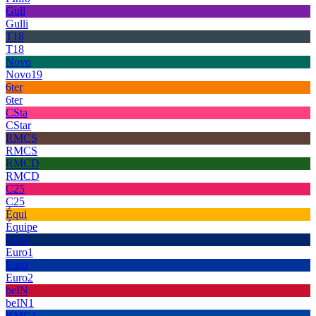
Gull
Gulli
T18
T18
Novo
Novo19
6ter
6ter
CSta
CStar
RMCS
RMCS
RMCD
RMCD
C25
C25
Équi
Équipe
Euro
Euro1
Euro
Euro2
beIN
beIN1
RMC1