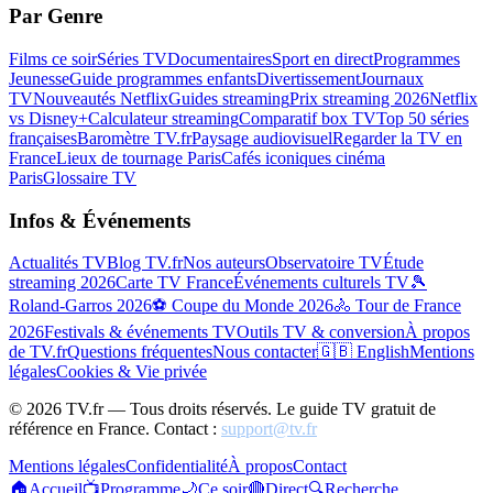
Par Genre
Films ce soir
Séries TV
Documentaires
Sport en direct
Programmes
Jeunesse
Guide programmes enfants
Divertissement
Journaux
TV
Nouveautés Netflix
Guides streaming
Prix streaming 2026
Netflix
vs Disney+
Calculateur streaming
Comparatif box TV
Top 50 séries
françaises
Baromètre TV.fr
Paysage audiovisuel
Regarder la TV en
France
Lieux de tournage Paris
Cafés iconiques cinéma
Paris
Glossaire TV
Infos & Événements
Actualités TV
Blog TV.fr
Nos auteurs
Observatoire TV
Étude
streaming 2026
Carte TV France
Événements culturels TV
🎾
Roland-Garros 2026
⚽ Coupe du Monde 2026
🚴 Tour de France
2026
Festivals & événements TV
Outils TV & conversion
À propos
de TV.fr
Questions fréquentes
Nous contacter
🇬🇧 English
Mentions
légales
Cookies & Vie privée
©
2026
TV.fr — Tous droits réservés. Le guide TV gratuit de
référence en France. Contact :
support@tv.fr
Mentions légales
Confidentialité
À propos
Contact
🏠
Accueil
📺
Programme
🌙
Ce soir
🔴
Direct
🔍
Recherche