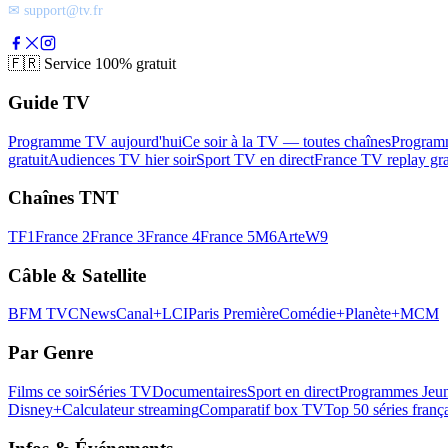
✉ support@tv.fr
🇫🇷
Service 100% gratuit
Guide TV
Programme TV aujourd'hui
Ce soir à la TV — toutes chaînes
Program
gratuit
Audiences TV hier soir
Sport TV en direct
France TV replay gra
Chaînes TNT
TF1
France 2
France 3
France 4
France 5
M6
Arte
W9
Câble & Satellite
BFM TV
CNews
Canal+
LCI
Paris Première
Comédie+
Planète+
MCM
Par Genre
Films ce soir
Séries TV
Documentaires
Sport en direct
Programmes Jeun
Disney+
Calculateur streaming
Comparatif box TV
Top 50 séries franç