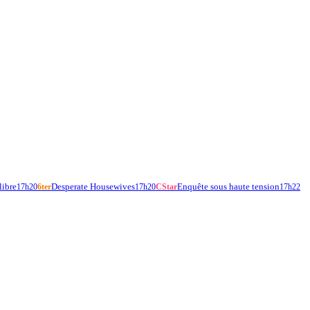
libre
Desperate Housewives
Enquête sous haute tension
17h20
6ter
17h20
CStar
17h22