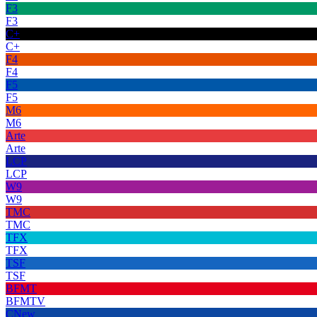
F3
F3
C+
C+
F4
F4
F5
F5
M6
M6
Arte
Arte
LCP
LCP
W9
W9
TMC
TMC
TFX
TFX
TSF
TSF
BFMT
BFMTV
CNew