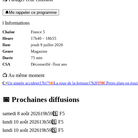
🔔
Me rappeler ce programme
ℹ️ Informations
Chaîne
France 5
Heure
17h40
–
18h55
Date
jeudi 9 juillet 2026
Genre
Magazine
Durée
75
min
CSA
Déconseillé -
Tout
ans
📺 Au même moment
Un simple accident
La roue de la fortune
Petits plats en équi
C+
17h17
M6
17h20
TMC
📅 Prochaines diffusions
samedi 8 août 2026
19h59
5️⃣
F5
lundi 10 août 2026
13h50
5️⃣
F5
lundi 10 août 2026
19h59
5️⃣
F5