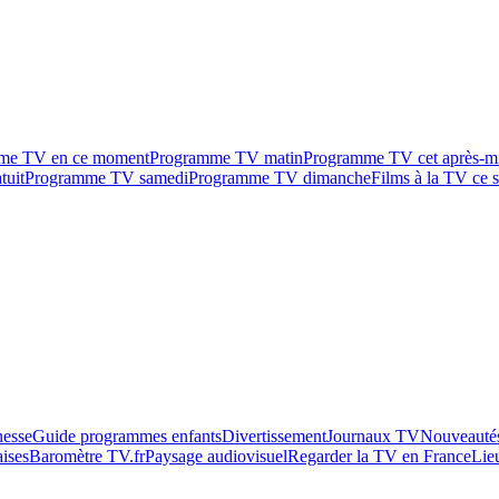
me TV en ce moment
Programme TV matin
Programme TV cet après-m
tuit
Programme TV samedi
Programme TV dimanche
Films à la TV ce s
esse
Guide programmes enfants
Divertissement
Journaux TV
Nouveautés
aises
Baromètre TV.fr
Paysage audiovisuel
Regarder la TV en France
Lie