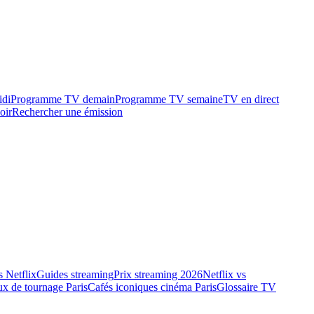
idi
Programme TV demain
Programme TV semaine
TV en direct
oir
Rechercher une émission
 Netflix
Guides streaming
Prix streaming 2026
Netflix vs
ux de tournage Paris
Cafés iconiques cinéma Paris
Glossaire TV