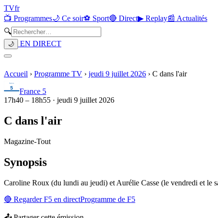
TV
fr
📺 Programmes
🌙 Ce soir
⚽ Sport
🔴 Direct
▶ Replay
📰 Actualités
🔍
EN DIRECT
🌙
Accueil
›
Programme TV
›
jeudi 9 juillet 2026
›
C dans l'air
France 5
17h40
–
18h55
·
jeudi 9 juillet 2026
C dans l'air
Magazine
-
Tout
Synopsis
Caroline Roux (du lundi au jeudi) et Aurélie Casse (le vendredi et le s
🔴 Regarder
F5
en direct
Programme de
F5
📤 Partager cette émission