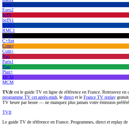
Euro
Euro2
beIN
beIN1
RMC1
RMC1
C+Sp
C+Spt
Com+
Com+
Pari
Paris1
Plan
Plan+
MCM
MCM
TV.fr
est le guide TV en ligne de référence en France. Retrouvez en 
programme TV cet après-midi
, le
direct
et le
France TV replay
gratuit
TV heure par heure — ne manquez plus jamais votre émission préféré
TV
fr
Le guide TV de référence en France. Programmes, direct et replay de t