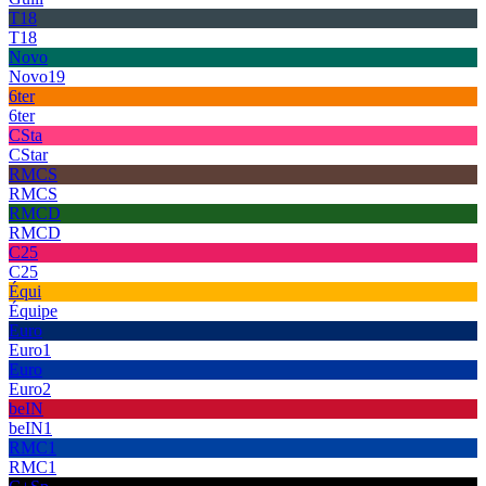
T18
T18
Novo
Novo19
6ter
6ter
CSta
CStar
RMCS
RMCS
RMCD
RMCD
C25
C25
Équi
Équipe
Euro
Euro1
Euro
Euro2
beIN
beIN1
RMC1
RMC1