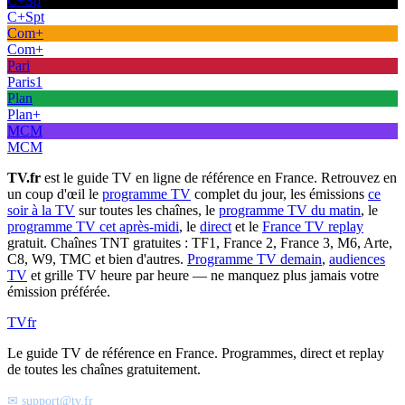
C+Sp
C+Spt
Com+
Com+
Pari
Paris1
Plan
Plan+
MCM
MCM
TV.fr
est le guide TV en ligne de référence en France. Retrouvez en
un coup d'œil le
programme TV
complet du jour, les émissions
ce
soir à la TV
sur toutes les chaînes, le
programme TV du matin
, le
programme TV cet après-midi
, le
direct
et le
France TV replay
gratuit. Chaînes TNT gratuites : TF1, France 2, France 3, M6, Arte,
C8, W9, TMC et bien d'autres.
Programme TV demain
,
audiences
TV
et grille TV heure par heure — ne manquez plus jamais votre
émission préférée.
TV
fr
Le guide TV de référence en France. Programmes, direct et replay
de toutes les chaînes gratuitement.
✉ support@tv.fr