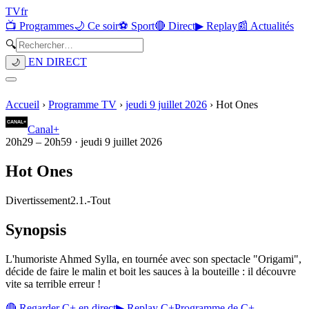
TV
fr
📺 Programmes
🌙 Ce soir
⚽ Sport
🔴 Direct
▶ Replay
📰 Actualités
🔍
EN DIRECT
🌙
Accueil
›
Programme TV
›
jeudi 9 juillet 2026
›
Hot Ones
Canal+
20h29
–
20h59
·
jeudi 9 juillet 2026
Hot Ones
Divertissement
2.1.
-
Tout
Synopsis
L'humoriste Ahmed Sylla, en tournée avec son spectacle "Origami",
décide de faire le malin et boit les sauces à la bouteille : il découvre
vite sa terrible erreur !
🔴 Regarder
C+
en direct
▶ Replay
C+
Programme de
C+