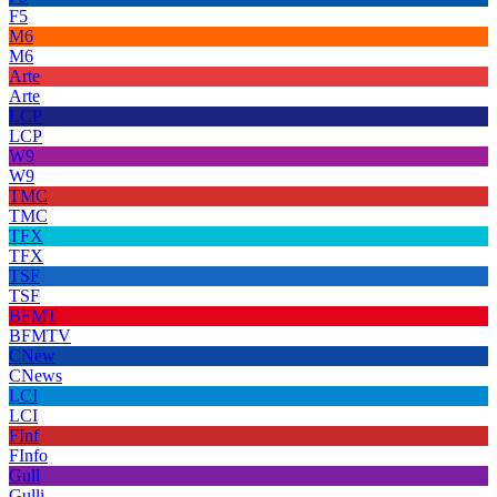
F5
M6
M6
Arte
Arte
LCP
LCP
W9
W9
TMC
TMC
TFX
TFX
TSF
TSF
BFMT
BFMTV
CNew
CNews
LCI
LCI
FInf
FInfo
Gull
Gulli