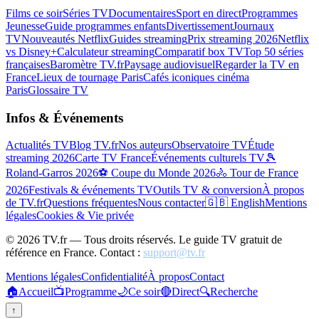
Films ce soir
Séries TV
Documentaires
Sport en direct
Programmes
Jeunesse
Guide programmes enfants
Divertissement
Journaux
TV
Nouveautés Netflix
Guides streaming
Prix streaming 2026
Netflix
vs Disney+
Calculateur streaming
Comparatif box TV
Top 50 séries
françaises
Baromètre TV.fr
Paysage audiovisuel
Regarder la TV en
France
Lieux de tournage Paris
Cafés iconiques cinéma
Paris
Glossaire TV
Infos & Événements
Actualités TV
Blog TV.fr
Nos auteurs
Observatoire TV
Étude
streaming 2026
Carte TV France
Événements culturels TV
🎾
Roland-Garros 2026
⚽ Coupe du Monde 2026
🚴 Tour de France
2026
Festivals & événements TV
Outils TV & conversion
À propos
de TV.fr
Questions fréquentes
Nous contacter
🇬🇧 English
Mentions
légales
Cookies & Vie privée
©
2026
TV.fr — Tous droits réservés. Le guide TV gratuit de
référence en France. Contact :
support@tv.fr
Mentions légales
Confidentialité
À propos
Contact
🏠
Accueil
📺
Programme
🌙
Ce soir
🔴
Direct
🔍
Recherche
↑