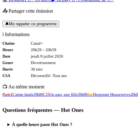
📤 Partager cette émission
🔔
Me rappeler ce programme
ℹ️ Informations
Chaîne
Canal+
Heure
20h29
–
20h59
Date
jeudi 9 juillet 2026
Genre
Divertissement
Durée
30
min
CSA
Déconseillé -
Tout
ans
📺 Au même moment
L'arme fatale
Un gars, une fille
Desperate Housewives
Paris1
20h00
C25
20h00
6ter
20h0
Questions fréquentes —
Hot Ones
À quelle heure passe Hot Ones ?