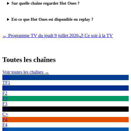
Sur quelle chaîne regarder Hot Ones ?
Est-ce que Hot Ones est disponible en replay ?
← Programme TV du
jeudi 9 juillet 2026
🌙 Ce soir à la TV
Toutes les
chaînes
Voir toutes les chaînes →
TF1
TF1
F2
F2
F3
F3
C+
C+
F4
F4
F5