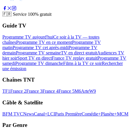
🇫🇷
Service 100% gratuit
Guide TV
Programme TV aujourd'hui
Ce soir à la TV — toutes
chaînes
Programme TV en ce moment
Programme TV
matin
Programme TV cet après-midi
Programme TV
demain
Programme TV semaine
TV en direct gratuit
Audiences TV
hier soir
Sport TV en direct
France TV replay gratuit
Programme TV
samedi
Programme TV dimanche
Films à la TV ce soir
Rechercher
une émission
Chaînes TNT
TF1
France 2
France 3
France 4
France 5
M6
Arte
W9
Câble & Satellite
BFM TV
CNews
Canal+
LCI
Paris Première
Comédie+
Planète+
MCM
Par Genre