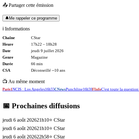
📤 Partager cette émission
🔔
Me rappeler ce programme
ℹ️ Informations
Chaîne
CStar
Heure
17h22
–
18h28
Date
jeudi 9 juillet 2026
Genre
Magazine
Durée
66
min
CSA
Déconseillé -
-10
ans
📺 Au même moment
NCIS : Los Angeles
Punchline
C'est toute la question
Paris1
16h55
CNews
16h59
FInfo
📅 Prochaines diffusions
jeudi 6 août 2026
21h10
⭐
CStar
jeudi 6 août 2026
21h10
⭐
CStar
jeudi 6 août 2026
22h58
⭐
CStar