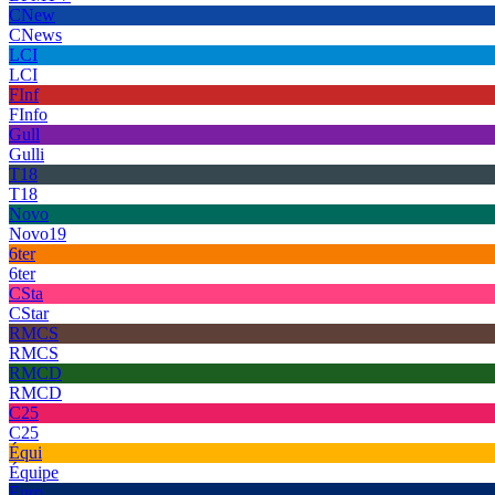
CNew
CNews
LCI
LCI
FInf
FInfo
Gull
Gulli
T18
T18
Novo
Novo19
6ter
6ter
CSta
CStar
RMCS
RMCS
RMCD
RMCD
C25
C25
Équi
Équipe
Euro