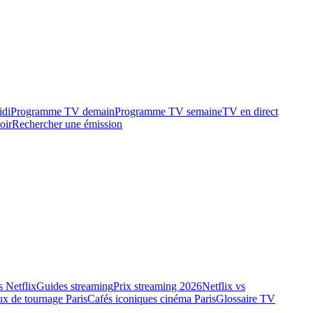
idi
Programme TV demain
Programme TV semaine
TV en direct
oir
Rechercher une émission
 Netflix
Guides streaming
Prix streaming 2026
Netflix vs
ux de tournage Paris
Cafés iconiques cinéma Paris
Glossaire TV