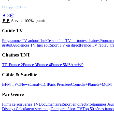
✉ support@tv.fr
🇫🇷
Service 100% gratuit
Guide TV
Programme TV aujourd'hui
Ce soir à la TV — toutes chaînes
Program
gratuit
Audiences TV hier soir
Sport TV en direct
France TV replay gra
Chaînes TNT
TF1
France 2
France 3
France 4
France 5
M6
Arte
W9
Câble & Satellite
BFM TV
CNews
Canal+
LCI
Paris Première
Comédie+
Planète+
MCM
Par Genre
Films ce soir
Séries TV
Documentaires
Sport en direct
Programmes Jeun
Disney+
Calculateur streaming
Comparatif box TV
Top 50 séries franç