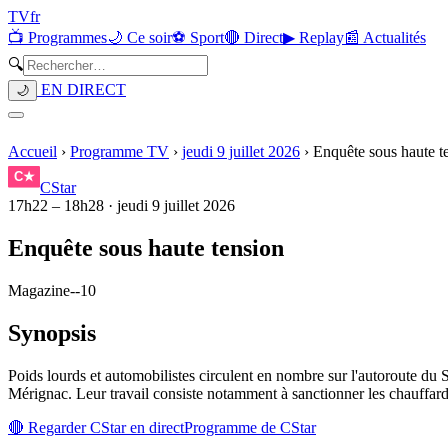
TV
fr
📺 Programmes
🌙 Ce soir
⚽ Sport
🔴 Direct
▶ Replay
📰 Actualités
🔍
EN DIRECT
🌙
Accueil
›
Programme TV
›
jeudi 9 juillet 2026
›
Enquête sous haute t
CStar
17h22
–
18h28
·
jeudi 9 juillet 2026
Enquête sous haute tension
Magazine
-
-10
Synopsis
Poids lourds et automobilistes circulent en nombre sur l'autoroute du 
Mérignac. Leur travail consiste notamment à sanctionner les chauffards e
🔴 Regarder
CStar
en direct
Programme de
CStar