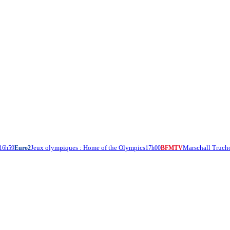
Jeux olympiques : Home of the Olympics
Marschall Truch
16h59
Euro2
17h00
BFMTV