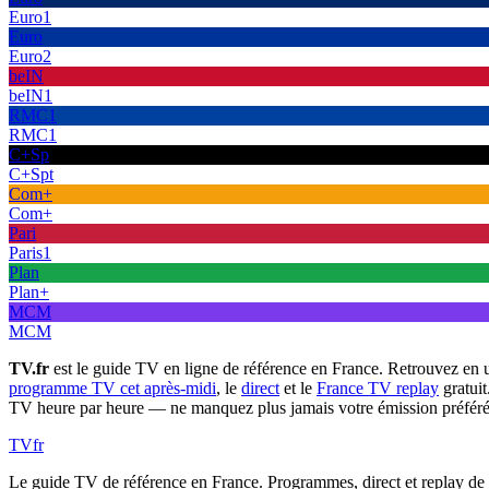
Euro1
Euro
Euro2
beIN
beIN1
RMC1
RMC1
C+Sp
C+Spt
Com+
Com+
Pari
Paris1
Plan
Plan+
MCM
MCM
TV.fr
est le guide TV en ligne de référence en France. Retrouvez en 
programme TV cet après-midi
, le
direct
et le
France TV replay
gratuit
TV heure par heure — ne manquez plus jamais votre émission préféré
TV
fr
Le guide TV de référence en France. Programmes, direct et replay de t