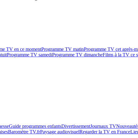
me TV en ce moment
Programme TV matin
Programme TV cet après-m
tuit
Programme TV samedi
Programme TV dimanche
Films à la TV ce s
esse
Guide programmes enfants
Divertissement
Journaux TV
Nouveautés
aises
Baromètre TV.fr
Paysage audiovisuel
Regarder la TV en France
Lie