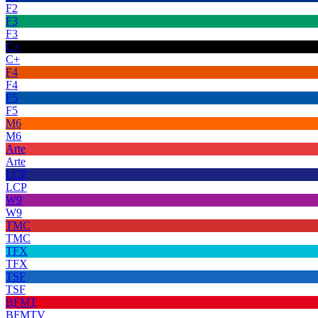
F2
F3
F3
C+
C+
F4
F4
F5
F5
M6
M6
Arte
Arte
LCP
LCP
W9
W9
TMC
TMC
TFX
TFX
TSF
TSF
BFMT
BFMTV