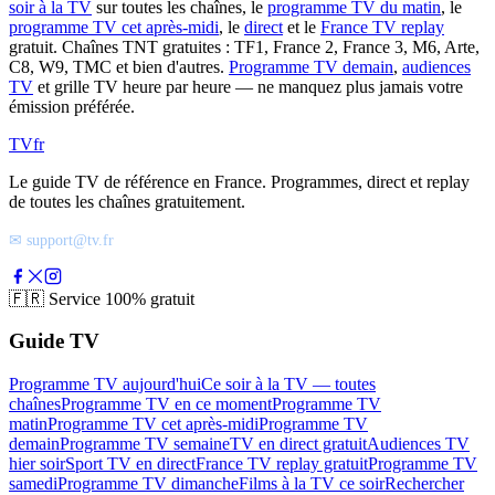
soir à la TV
sur toutes les chaînes, le
programme TV du matin
, le
programme TV cet après-midi
, le
direct
et le
France TV replay
gratuit. Chaînes TNT gratuites : TF1, France 2, France 3, M6, Arte,
C8, W9, TMC et bien d'autres.
Programme TV demain
,
audiences
TV
et grille TV heure par heure — ne manquez plus jamais votre
émission préférée.
TV
fr
Le guide TV de référence en France. Programmes, direct et replay
de toutes les chaînes gratuitement.
✉ support@tv.fr
🇫🇷
Service 100% gratuit
Guide TV
Programme TV aujourd'hui
Ce soir à la TV — toutes
chaînes
Programme TV en ce moment
Programme TV
matin
Programme TV cet après-midi
Programme TV
demain
Programme TV semaine
TV en direct gratuit
Audiences TV
hier soir
Sport TV en direct
France TV replay gratuit
Programme TV
samedi
Programme TV dimanche
Films à la TV ce soir
Rechercher