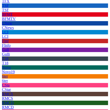
TFX
TSF
TSF
BFMT
BFMTV
CNew
CNews
LCI
LCI
FInf
FInfo
Gull
Gulli
T18
T18
Novo
Novo19
6ter
6ter
CSta
CStar
RMCS
RMCS
RMCD
RMCD