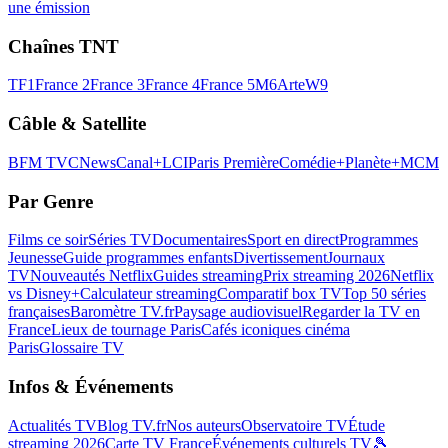
une émission
Chaînes TNT
TF1
France 2
France 3
France 4
France 5
M6
Arte
W9
Câble & Satellite
BFM TV
CNews
Canal+
LCI
Paris Première
Comédie+
Planète+
MCM
Par Genre
Films ce soir
Séries TV
Documentaires
Sport en direct
Programmes
Jeunesse
Guide programmes enfants
Divertissement
Journaux
TV
Nouveautés Netflix
Guides streaming
Prix streaming 2026
Netflix
vs Disney+
Calculateur streaming
Comparatif box TV
Top 50 séries
françaises
Baromètre TV.fr
Paysage audiovisuel
Regarder la TV en
France
Lieux de tournage Paris
Cafés iconiques cinéma
Paris
Glossaire TV
Infos & Événements
Actualités TV
Blog TV.fr
Nos auteurs
Observatoire TV
Étude
streaming 2026
Carte TV France
Événements culturels TV
🎾