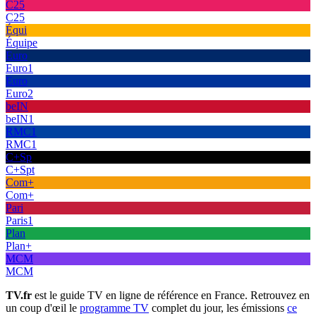
C25
C25
Équi
Équipe
Euro
Euro1
Euro
Euro2
beIN
beIN1
RMC1
RMC1
C+Sp
C+Spt
Com+
Com+
Pari
Paris1
Plan
Plan+
MCM
MCM
TV.fr
est le guide TV en ligne de référence en France. Retrouvez en
un coup d'œil le
programme TV
complet du jour, les émissions
ce