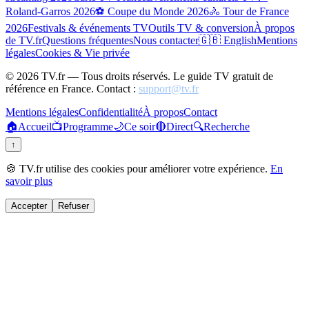
Roland-Garros 2026
⚽ Coupe du Monde 2026
🚴 Tour de France
2026
Festivals & événements TV
Outils TV & conversion
À propos
de TV.fr
Questions fréquentes
Nous contacter
🇬🇧 English
Mentions
légales
Cookies & Vie privée
©
2026
TV.fr — Tous droits réservés. Le guide TV gratuit de
référence en France. Contact :
support@tv.fr
Mentions légales
Confidentialité
À propos
Contact
🏠
Accueil
📺
Programme
🌙
Ce soir
🔴
Direct
🔍
Recherche
↑
🍪 TV.fr utilise des cookies pour améliorer votre expérience.
En
savoir plus
Accepter
Refuser