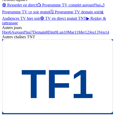
🔴 Regarder en direct
📺 Programme TV complet aujourd'hui
🌙
Programme TV ce soir gratuit
🗓 Programme TV demain soir
📊
Audiences TV hier soir
🔴 TV en direct gratuit TNT
▶ Replay &
rattrapage
Autres jours
Hier
6
Aujourd'hui
7
Demain
8
Dim
9
Lun
10
Mar
11
Mer
12
Jeu
13
Ven
14
Autres chaînes
TNT