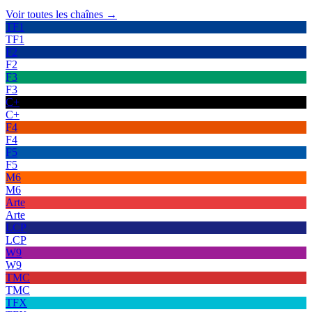
Voir toutes les chaînes →
TF1
TF1
F2
F2
F3
F3
C+
C+
F4
F4
F5
F5
M6
M6
Arte
Arte
LCP
LCP
W9
W9
TMC
TMC
TFX