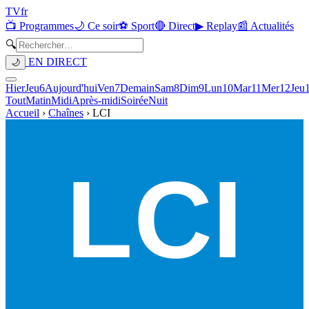
TV
fr
📺 Programmes
🌙 Ce soir
⚽ Sport
🔴 Direct
▶ Replay
📰 Actualités
🔍
EN DIRECT
🌙
Hier
Jeu
6
Aujourd'hui
Ven
7
Demain
Sam
8
Dim
9
Lun
10
Mar
11
Mer
12
Jeu
Tout
Matin
Midi
Après-midi
Soirée
Nuit
Accueil
›
Chaînes
›
LCI