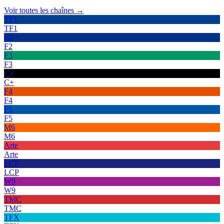
Voir toutes les chaînes →
TF1
TF1
F2
F2
F3
F3
C+
C+
F4
F4
F5
F5
M6
M6
Arte
Arte
LCP
LCP
W9
W9
TMC
TMC
TFX