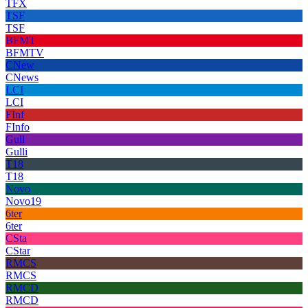
TFX
TSF
TSF
BFMT
BFMTV
CNew
CNews
LCI
LCI
FInf
FInfo
Gull
Gulli
T18
T18
Novo
Novo19
6ter
6ter
CSta
CStar
RMCS
RMCS
RMCD
RMCD