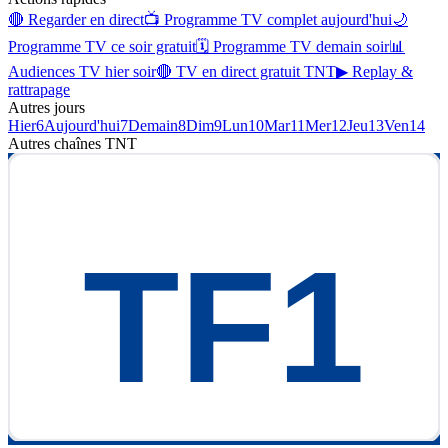
🔴 Regarder en direct
📺 Programme TV complet aujourd'hui
🌙
Programme TV ce soir gratuit
🗓 Programme TV demain soir
📊
Audiences TV hier soir
🔴 TV en direct gratuit TNT
▶ Replay &
rattrapage
Autres jours
Hier
6
Aujourd'hui
7
Demain
8
Dim
9
Lun
10
Mar
11
Mer
12
Jeu
13
Ven
14
Autres chaînes
TNT