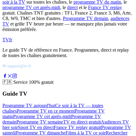
soir à la TV
sur toutes les chaînes, le
programme TV du matin
, le
programme TV cet après-midi
, le
direct
et le
France TV replay
gratuit. Chaînes TNT gratuites : TF1, France 2, France 3, M6, Arte,
C8, W9, TMC et bien d'autres.
Programme TV demain
,
audiences
TV
et grille TV heure par heure — ne manquez plus jamais votre
émission préférée.
TV
fr
Le guide TV de référence en France. Programmes, direct et replay
de toutes les chaînes gratuitement.
✉ support@tv.fr
🇫🇷
Service 100% gratuit
Guide TV
Programme TV aujourd'hui
Ce soir à la TV — toutes
chaînes
Programme TV en ce moment
Programme TV
matin
Programme TV cet après-midi
Programme TV
demain
Programme TV semaine
TV en direct gratuit
Audiences TV
hier soir
Sport TV en direct
France TV replay gratuit
Programme TV
samedi
Programme TV dimanche
Films à la TV ce soir
Rechercher