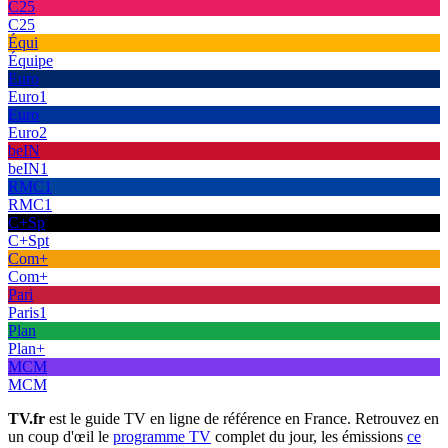
C25
C25
Équi
Équipe
Euro
Euro1
Euro
Euro2
beIN
beIN1
RMC1
RMC1
C+Sp
C+Spt
Com+
Com+
Pari
Paris1
Plan
Plan+
MCM
MCM
TV.fr
est le guide TV en ligne de référence en France. Retrouvez en
un coup d'œil le
programme TV
complet du jour, les émissions
ce