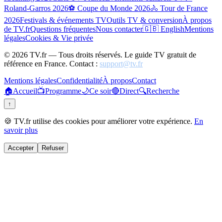
Roland-Garros 2026
⚽ Coupe du Monde 2026
🚴 Tour de France
2026
Festivals & événements TV
Outils TV & conversion
À propos
de TV.fr
Questions fréquentes
Nous contacter
🇬🇧 English
Mentions
légales
Cookies & Vie privée
©
2026
TV.fr — Tous droits réservés. Le guide TV gratuit de
référence en France. Contact :
support@tv.fr
Mentions légales
Confidentialité
À propos
Contact
🏠
Accueil
📺
Programme
🌙
Ce soir
🔴
Direct
🔍
Recherche
↑
🍪 TV.fr utilise des cookies pour améliorer votre expérience.
En
savoir plus
Accepter
Refuser