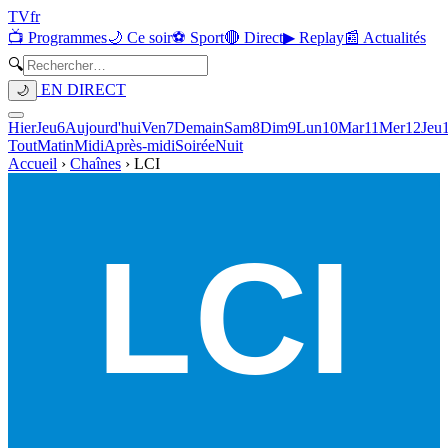
TV
fr
📺 Programmes
🌙 Ce soir
⚽ Sport
🔴 Direct
▶ Replay
📰 Actualités
🔍
EN DIRECT
🌙
Hier
Jeu
6
Aujourd'hui
Ven
7
Demain
Sam
8
Dim
9
Lun
10
Mar
11
Mer
12
Jeu
Tout
Matin
Midi
Après-midi
Soirée
Nuit
Accueil
›
Chaînes
›
LCI