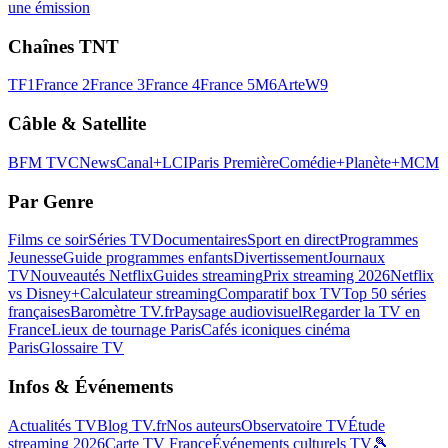
une émission
Chaînes TNT
TF1
France 2
France 3
France 4
France 5
M6
Arte
W9
Câble & Satellite
BFM TV
CNews
Canal+
LCI
Paris Première
Comédie+
Planète+
MCM
Par Genre
Films ce soir
Séries TV
Documentaires
Sport en direct
Programmes
Jeunesse
Guide programmes enfants
Divertissement
Journaux
TV
Nouveautés Netflix
Guides streaming
Prix streaming 2026
Netflix
vs Disney+
Calculateur streaming
Comparatif box TV
Top 50 séries
françaises
Baromètre TV.fr
Paysage audiovisuel
Regarder la TV en
France
Lieux de tournage Paris
Cafés iconiques cinéma
Paris
Glossaire TV
Infos & Événements
Actualités TV
Blog TV.fr
Nos auteurs
Observatoire TV
Étude
streaming 2026
Carte TV France
Événements culturels TV
🎾