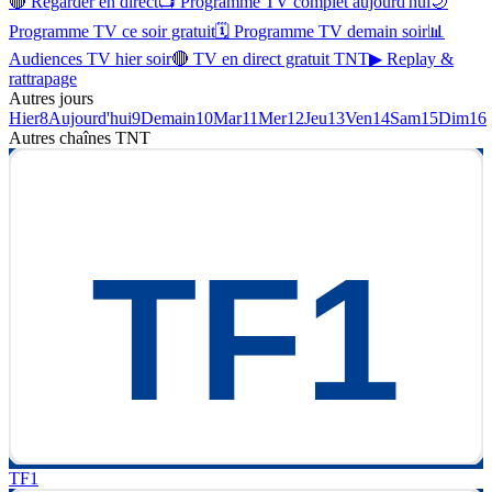
🔴 Regarder en direct
📺 Programme TV complet aujourd'hui
🌙
Programme TV ce soir gratuit
🗓 Programme TV demain soir
📊
Audiences TV hier soir
🔴 TV en direct gratuit TNT
▶ Replay &
rattrapage
Autres jours
Hier
8
Aujourd'hui
9
Demain
10
Mar
11
Mer
12
Jeu
13
Ven
14
Sam
15
Dim
16
Autres chaînes
TNT
TF1