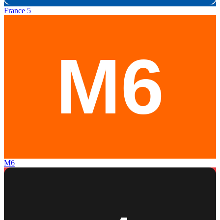
France 5
M6