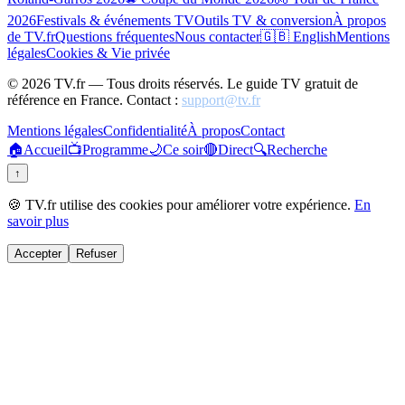
2026
Festivals & événements TV
Outils TV & conversion
À propos
de TV.fr
Questions fréquentes
Nous contacter
🇬🇧 English
Mentions
légales
Cookies & Vie privée
©
2026
TV.fr — Tous droits réservés. Le guide TV gratuit de
référence en France. Contact :
support@tv.fr
Mentions légales
Confidentialité
À propos
Contact
🏠
Accueil
📺
Programme
🌙
Ce soir
🔴
Direct
🔍
Recherche
↑
🍪 TV.fr utilise des cookies pour améliorer votre expérience.
En
savoir plus
Accepter
Refuser