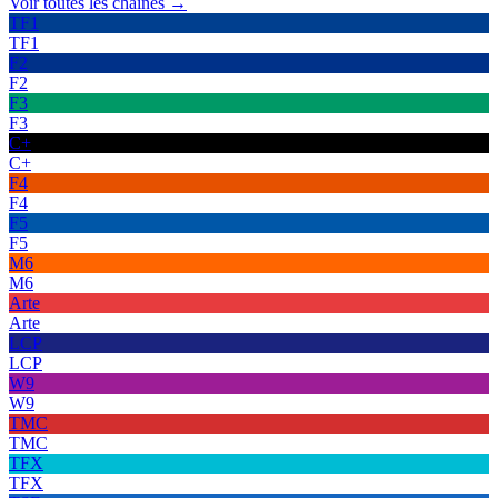
Voir toutes les chaînes →
TF1
TF1
F2
F2
F3
F3
C+
C+
F4
F4
F5
F5
M6
M6
Arte
Arte
LCP
LCP
W9
W9
TMC
TMC
TFX
TFX