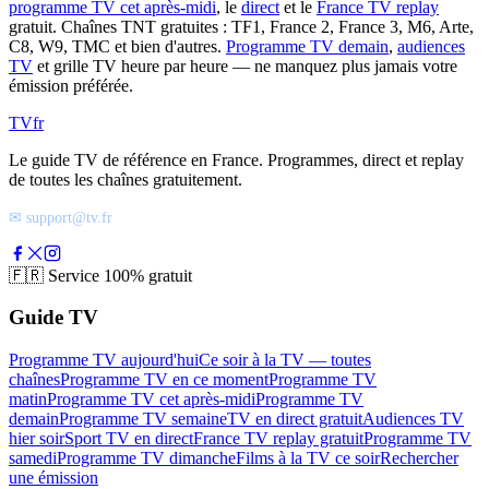
programme TV cet après-midi
, le
direct
et le
France TV replay
gratuit. Chaînes TNT gratuites : TF1, France 2, France 3, M6, Arte,
C8, W9, TMC et bien d'autres.
Programme TV demain
,
audiences
TV
et grille TV heure par heure — ne manquez plus jamais votre
émission préférée.
TV
fr
Le guide TV de référence en France. Programmes, direct et replay
de toutes les chaînes gratuitement.
✉ support@tv.fr
🇫🇷
Service 100% gratuit
Guide TV
Programme TV aujourd'hui
Ce soir à la TV — toutes
chaînes
Programme TV en ce moment
Programme TV
matin
Programme TV cet après-midi
Programme TV
demain
Programme TV semaine
TV en direct gratuit
Audiences TV
hier soir
Sport TV en direct
France TV replay gratuit
Programme TV
samedi
Programme TV dimanche
Films à la TV ce soir
Rechercher
une émission