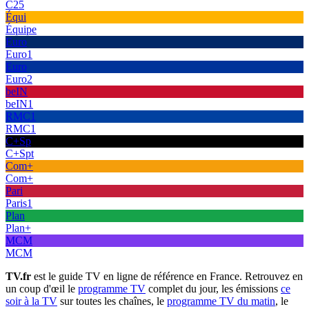
C25
Équi
Équipe
Euro
Euro1
Euro
Euro2
beIN
beIN1
RMC1
RMC1
C+Sp
C+Spt
Com+
Com+
Pari
Paris1
Plan
Plan+
MCM
MCM
TV.fr
est le guide TV en ligne de référence en France. Retrouvez en
un coup d'œil le
programme TV
complet du jour, les émissions
ce
soir à la TV
sur toutes les chaînes, le
programme TV du matin
, le