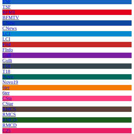
TSF
TSF
BFMT
BFMTV
CNew
CNews
LCI
LCI
FInf
FInfo
Gull
Gulli
T18
T18
Novo
Novo19
6ter
6ter
CSta
CStar
RMCS
RMCS
RMCD
RMCD
C25