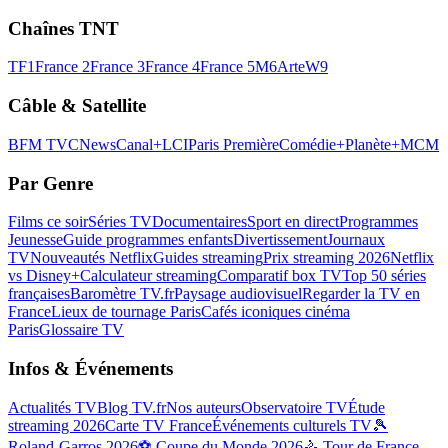
Chaînes TNT
TF1
France 2
France 3
France 4
France 5
M6
Arte
W9
Câble & Satellite
BFM TV
CNews
Canal+
LCI
Paris Première
Comédie+
Planète+
MCM
Par Genre
Films ce soir
Séries TV
Documentaires
Sport en direct
Programmes
Jeunesse
Guide programmes enfants
Divertissement
Journaux
TV
Nouveautés Netflix
Guides streaming
Prix streaming 2026
Netflix
vs Disney+
Calculateur streaming
Comparatif box TV
Top 50 séries
françaises
Baromètre TV.fr
Paysage audiovisuel
Regarder la TV en
France
Lieux de tournage Paris
Cafés iconiques cinéma
Paris
Glossaire TV
Infos & Événements
Actualités TV
Blog TV.fr
Nos auteurs
Observatoire TV
Étude
streaming 2026
Carte TV France
Événements culturels TV
🎾
Roland-Garros 2026
⚽ Coupe du Monde 2026
🚴 Tour de France