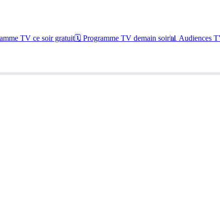
amme TV ce soir gratuit
🗓 Programme TV demain soir
📊 Audiences TV