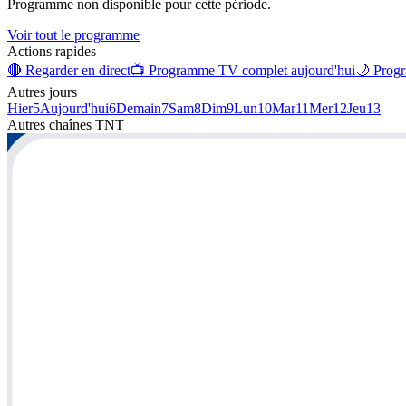
Programme non disponible pour cette période.
Voir tout le programme
Actions rapides
🔴 Regarder en direct
📺 Programme TV complet aujourd'hui
🌙 Progr
Autres jours
Hier
5
Aujourd'hui
6
Demain
7
Sam
8
Dim
9
Lun
10
Mar
11
Mer
12
Jeu
13
Autres chaînes
TNT