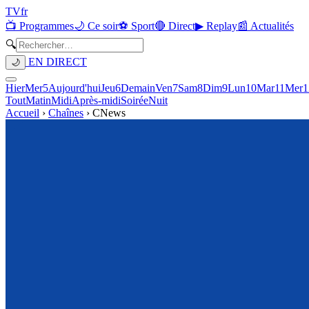
TV
fr
📺 Programmes
🌙 Ce soir
⚽ Sport
🔴 Direct
▶ Replay
📰 Actualités
🔍
EN DIRECT
🌙
Hier
Mer
5
Aujourd'hui
Jeu
6
Demain
Ven
7
Sam
8
Dim
9
Lun
10
Mar
11
Mer
1
Tout
Matin
Midi
Après-midi
Soirée
Nuit
Accueil
›
Chaînes
›
CNews