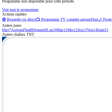
Programme non disponible pour cette période.
Voir tout le programme
Actions rapides
🔴 Regarder en direct
📺 Programme TV complet aujourd'hui
🌙 Progr
Autres jours
Hier
7
Aujourd'hui
8
Demain
9
Lun
10
Mar
11
Mer
12
Jeu
13
Ven
14
Sam
15
Autres chaînes
TNT