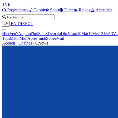
TV
fr
📺 Programmes
🌙 Ce soir
⚽ Sport
🔴 Direct
▶ Replay
📰 Actualités
🔍
EN DIRECT
🌙
Hier
Ven
7
Aujourd'hui
Sam
8
Demain
Dim
9
Lun
10
Mar
11
Mer
12
Jeu
13
Ve
Tout
Matin
Midi
Après-midi
Soirée
Nuit
Accueil
›
Chaînes
›
CNews