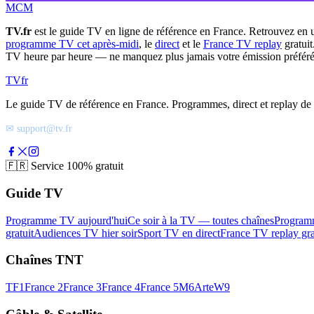
MCM
TV.fr
est le guide TV en ligne de référence en France. Retrouvez en 
programme TV cet après-midi
, le
direct
et le
France TV replay
gratuit
TV heure par heure — ne manquez plus jamais votre émission préféré
TV
fr
Le guide TV de référence en France. Programmes, direct et replay de t
✉ support@tv.fr
🇫🇷
Service 100% gratuit
Guide TV
Programme TV aujourd'hui
Ce soir à la TV — toutes chaînes
Program
gratuit
Audiences TV hier soir
Sport TV en direct
France TV replay gra
Chaînes TNT
TF1
France 2
France 3
France 4
France 5
M6
Arte
W9