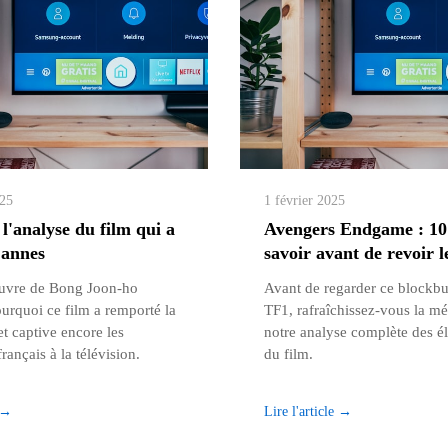
025
1 février 2025
 l'analyse du film qui a
Avengers Endgame : 10
Cannes
savoir avant de revoir l
uvre de Bong Joon-ho
Avant de regarder ce blockbu
urquoi ce film a remporté la
TF1, rafraîchissez-vous la m
t captive encore les
notre analyse complète des é
rançais à la télévision.
du film.
e →
Lire l'article →