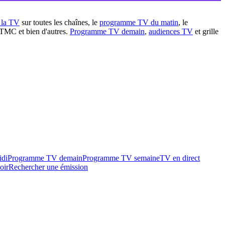
à la TV
sur toutes les chaînes, le
programme TV du matin
, le
 TMC et bien d'autres.
Programme TV demain
,
audiences TV
et grille
idi
Programme TV demain
Programme TV semaine
TV en direct
oir
Rechercher une émission