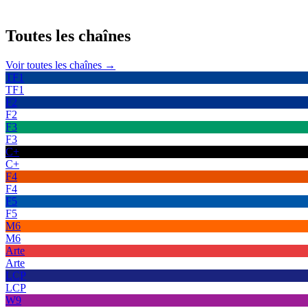
Toutes les
chaînes
Voir toutes les chaînes →
TF1
TF1
F2
F2
F3
F3
C+
C+
F4
F4
F5
F5
M6
M6
Arte
Arte
LCP
LCP
W9