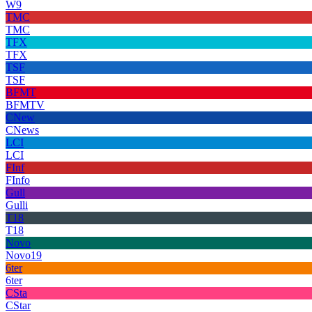
W9
TMC
TMC
TFX
TFX
TSF
TSF
BFMT
BFMTV
CNew
CNews
LCI
LCI
FInf
FInfo
Gull
Gulli
T18
T18
Novo
Novo19
6ter
6ter
CSta
CStar