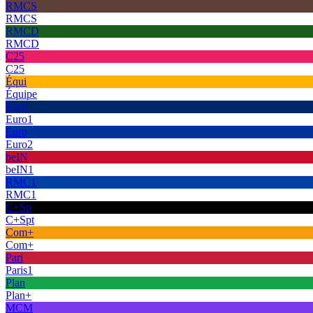
RMCS
RMCS
RMCD
RMCD
C25
C25
Équi
Équipe
Euro
Euro1
Euro
Euro2
beIN
beIN1
RMC1
RMC1
C+Sp
C+Spt
Com+
Com+
Pari
Paris1
Plan
Plan+
MCM