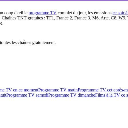
un coup d'œil le
programme TV
complet du jour, les émissions
ce soir 
. Chaînes TNT gratuites : TF1, France 2, France 3, M6, Arte, C8, W9,
e.
outes les chaînes gratuitement.
me TV en ce moment
Programme TV matin
Programme TV cet après-m
tuit
Programme TV samedi
Programme TV dimanche
Films à la TV ce s