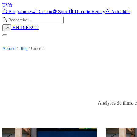
TV
fr
📺 Programmes
🌙 Ce soir
⚽ Sport
🔴 Direct
▶ Replay
📰 Actualités
🔍
EN DIRECT
🌙
Accueil
/
Blog
/ Cinéma
Analyses de films, cr