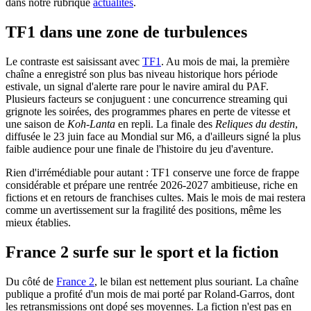
dans notre rubrique
actualités
.
TF1 dans une zone de turbulences
Le contraste est saisissant avec
TF1
. Au mois de mai, la première
chaîne a enregistré son plus bas niveau historique hors période
estivale, un signal d'alerte rare pour le navire amiral du PAF.
Plusieurs facteurs se conjuguent : une concurrence streaming qui
grignote les soirées, des programmes phares en perte de vitesse et
une saison de
Koh-Lanta
en repli. La finale des
Reliques du destin
,
diffusée le 23 juin face au Mondial sur M6, a d'ailleurs signé la plus
faible audience pour une finale de l'histoire du jeu d'aventure.
Rien d'irrémédiable pour autant : TF1 conserve une force de frappe
considérable et prépare une rentrée 2026-2027 ambitieuse, riche en
fictions et en retours de franchises cultes. Mais le mois de mai restera
comme un avertissement sur la fragilité des positions, même les
mieux établies.
France 2 surfe sur le sport et la fiction
Du côté de
France 2
, le bilan est nettement plus souriant. La chaîne
publique a profité d'un mois de mai porté par Roland-Garros, dont
les retransmissions ont dopé ses moyennes. La fiction n'est pas en