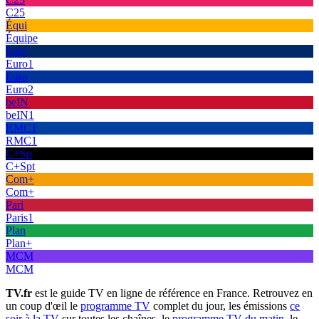
C25
Équi
Équipe
Euro
Euro1
Euro
Euro2
beIN
beIN1
RMC1
RMC1
C+Sp
C+Spt
Com+
Com+
Pari
Paris1
Plan
Plan+
MCM
MCM
TV.fr
est le guide TV en ligne de référence en France. Retrouvez en
un coup d'œil le
programme TV
complet du jour, les émissions
ce
soir à la TV
sur toutes les chaînes, le
programme TV du matin
, le