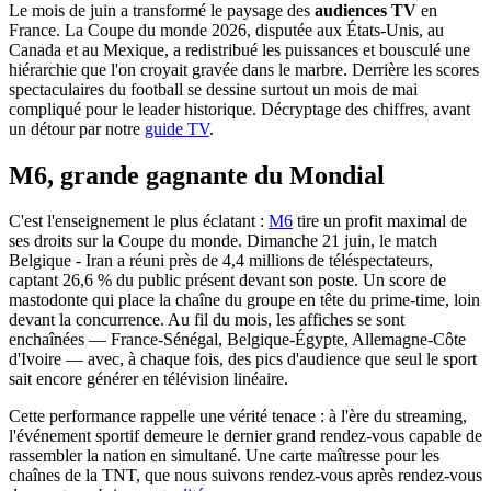
Le mois de juin a transformé le paysage des
audiences TV
en
France. La Coupe du monde 2026, disputée aux États-Unis, au
Canada et au Mexique, a redistribué les puissances et bousculé une
hiérarchie que l'on croyait gravée dans le marbre. Derrière les scores
spectaculaires du football se dessine surtout un mois de mai
compliqué pour le leader historique. Décryptage des chiffres, avant
un détour par notre
guide TV
.
M6, grande gagnante du Mondial
C'est l'enseignement le plus éclatant :
M6
tire un profit maximal de
ses droits sur la Coupe du monde. Dimanche 21 juin, le match
Belgique - Iran a réuni près de 4,4 millions de téléspectateurs,
captant 26,6 % du public présent devant son poste. Un score de
mastodonte qui place la chaîne du groupe en tête du prime-time, loin
devant la concurrence. Au fil du mois, les affiches se sont
enchaînées — France-Sénégal, Belgique-Égypte, Allemagne-Côte
d'Ivoire — avec, à chaque fois, des pics d'audience que seul le sport
sait encore générer en télévision linéaire.
Cette performance rappelle une vérité tenace : à l'ère du streaming,
l'événement sportif demeure le dernier grand rendez-vous capable de
rassembler la nation en simultané. Une carte maîtresse pour les
chaînes de la TNT, que nous suivons rendez-vous après rendez-vous