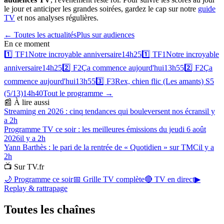
le jour et anticiper les grandes soirées, gardez le cap sur notre
guide
TV
et nos analyses régulières.
← Toutes les actualités
Plus sur
audiences
En ce moment
1️⃣
TF1
Notre incroyable anniversaire
14h25
1️⃣
TF1
Notre incroyable
anniversaire
14h25
2️⃣
F2
Ça commence aujourd'hui
13h55
2️⃣
F2
Ça
commence aujourd'hui
13h55
3️⃣
F3
Rex, chien flic (Les amants) S5
(5/13)
14h40
Tout le programme →
📰 À lire aussi
Streaming en 2026 : cinq tendances qui bouleversent nos écrans
il y
a 2h
Programme TV ce soir : les meilleures émissions du jeudi 6 août
2026
il y a 2h
Yann Barthès : le pari de la rentrée de « Quotidien » sur TMC
il y a
2h
📺 Sur TV.fr
🌙 Programme ce soir
📅 Grille TV complète
🔴 TV en direct
▶
Replay & rattrapage
Toutes les
chaînes