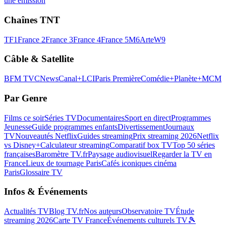
une émission
Chaînes TNT
TF1
France 2
France 3
France 4
France 5
M6
Arte
W9
Câble & Satellite
BFM TV
CNews
Canal+
LCI
Paris Première
Comédie+
Planète+
MCM
Par Genre
Films ce soir
Séries TV
Documentaires
Sport en direct
Programmes
Jeunesse
Guide programmes enfants
Divertissement
Journaux
TV
Nouveautés Netflix
Guides streaming
Prix streaming 2026
Netflix
vs Disney+
Calculateur streaming
Comparatif box TV
Top 50 séries
françaises
Baromètre TV.fr
Paysage audiovisuel
Regarder la TV en
France
Lieux de tournage Paris
Cafés iconiques cinéma
Paris
Glossaire TV
Infos & Événements
Actualités TV
Blog TV.fr
Nos auteurs
Observatoire TV
Étude
streaming 2026
Carte TV France
Événements culturels TV
🎾