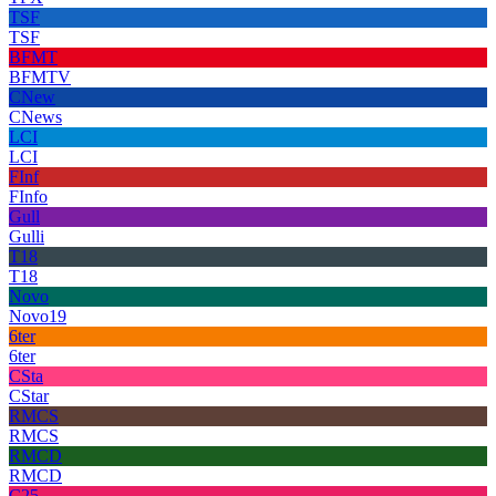
TSF
TSF
BFMT
BFMTV
CNew
CNews
LCI
LCI
FInf
FInfo
Gull
Gulli
T18
T18
Novo
Novo19
6ter
6ter
CSta
CStar
RMCS
RMCS
RMCD
RMCD
C25