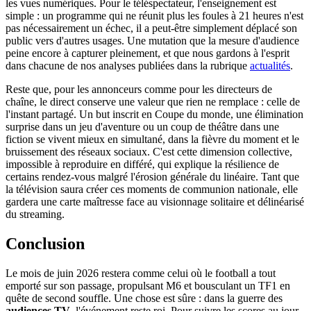
les vues numériques. Pour le téléspectateur, l'enseignement est
simple : un programme qui ne réunit plus les foules à 21 heures n'est
pas nécessairement un échec, il a peut-être simplement déplacé son
public vers d'autres usages. Une mutation que la mesure d'audience
peine encore à capturer pleinement, et que nous gardons à l'esprit
dans chacune de nos analyses publiées dans la rubrique
actualités
.
Reste que, pour les annonceurs comme pour les directeurs de
chaîne, le direct conserve une valeur que rien ne remplace : celle de
l'instant partagé. Un but inscrit en Coupe du monde, une élimination
surprise dans un jeu d'aventure ou un coup de théâtre dans une
fiction se vivent mieux en simultané, dans la fièvre du moment et le
bruissement des réseaux sociaux. C'est cette dimension collective,
impossible à reproduire en différé, qui explique la résilience de
certains rendez-vous malgré l'érosion générale du linéaire. Tant que
la télévision saura créer ces moments de communion nationale, elle
gardera une carte maîtresse face au visionnage solitaire et délinéarisé
du streaming.
Conclusion
Le mois de juin 2026 restera comme celui où le football a tout
emporté sur son passage, propulsant M6 et bousculant un TF1 en
quête de second souffle. Une chose est sûre : dans la guerre des
audiences TV
, l'événement reste roi. Pour suivre les scores au jour