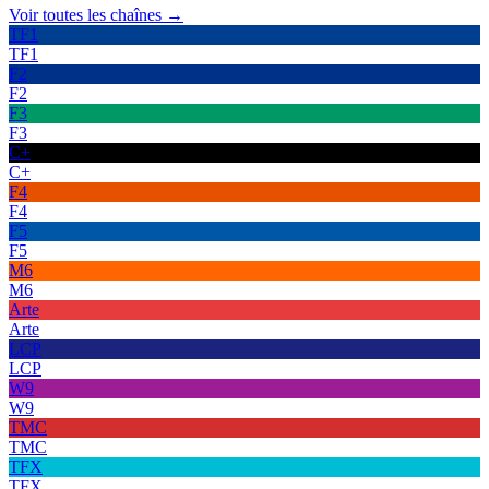
Voir toutes les chaînes →
TF1
TF1
F2
F2
F3
F3
C+
C+
F4
F4
F5
F5
M6
M6
Arte
Arte
LCP
LCP
W9
W9
TMC
TMC
TFX
TFX