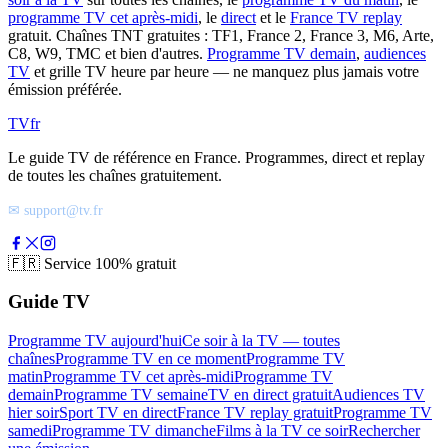
programme TV cet après-midi
, le
direct
et le
France TV replay
gratuit. Chaînes TNT gratuites : TF1, France 2, France 3, M6, Arte,
C8, W9, TMC et bien d'autres.
Programme TV demain
,
audiences
TV
et grille TV heure par heure — ne manquez plus jamais votre
émission préférée.
TV
fr
Le guide TV de référence en France. Programmes, direct et replay
de toutes les chaînes gratuitement.
✉ support@tv.fr
🇫🇷
Service 100% gratuit
Guide TV
Programme TV aujourd'hui
Ce soir à la TV — toutes
chaînes
Programme TV en ce moment
Programme TV
matin
Programme TV cet après-midi
Programme TV
demain
Programme TV semaine
TV en direct gratuit
Audiences TV
hier soir
Sport TV en direct
France TV replay gratuit
Programme TV
samedi
Programme TV dimanche
Films à la TV ce soir
Rechercher