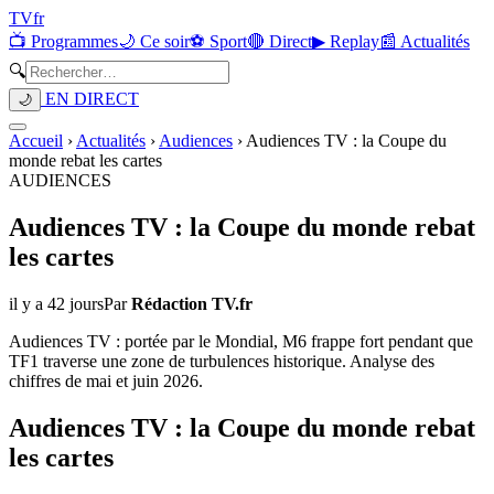
TV
fr
📺 Programmes
🌙 Ce soir
⚽ Sport
🔴 Direct
▶ Replay
📰 Actualités
🔍
EN DIRECT
🌙
Accueil
›
Actualités
›
Audiences
›
Audiences TV : la Coupe du
monde rebat les cartes
AUDIENCES
Audiences TV : la Coupe du monde rebat
les cartes
il y a 42 jours
Par
Rédaction TV.fr
Audiences TV : portée par le Mondial, M6 frappe fort pendant que
TF1 traverse une zone de turbulences historique. Analyse des
chiffres de mai et juin 2026.
Audiences TV : la Coupe du monde rebat
les cartes