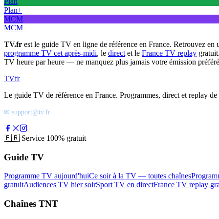
Plan
Plan+
MCM
MCM
TV.fr
est le guide TV en ligne de référence en France. Retrouvez en 
programme TV cet après-midi
, le
direct
et le
France TV replay
gratuit
TV heure par heure — ne manquez plus jamais votre émission préféré
TV
fr
Le guide TV de référence en France. Programmes, direct et replay de t
✉ support@tv.fr
🇫🇷
Service 100% gratuit
Guide TV
Programme TV aujourd'hui
Ce soir à la TV — toutes chaînes
Program
gratuit
Audiences TV hier soir
Sport TV en direct
France TV replay gra
Chaînes TNT