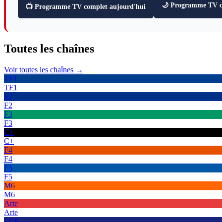
🌙 Programme TV ce
📺 Programme TV complet aujourd'hui
Toutes les
chaînes
Voir toutes les chaînes →
TF1
TF1
F2
F2
F3
F3
C+
C+
F4
F4
F5
F5
M6
M6
Arte
Arte
LCP