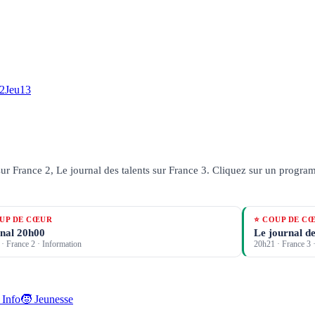
2
Jeu
13
ur France 2, Le journal des talents sur France 3.
Cliquez sur un programm
UP DE CŒUR
⭐ COUP DE C
nal 20h00
Le journal de
·
France 2
· Information
20h21
·
France 3
·
 Info
🧒 Jeunesse