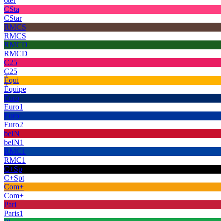
6ter
CSta
CStar
RMCS
RMCS
RMCD
RMCD
C25
C25
Équi
Équipe
Euro
Euro1
Euro
Euro2
beIN
beIN1
RMC1
RMC1
C+Sp
C+Spt
Com+
Com+
Pari
Paris1