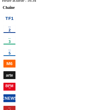
Heure actuelle :
16:34
Chaîne
02h05
Au
bout de
l'enquête, la
fin du crime
parfait ?
information
00h00
Edition
00h41
Edition de la nuit
×
5
information
03h04
E
de la
de la
nuit
information
nuit
×
2
i