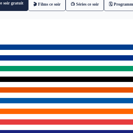
 soir gratuit
🎬 Films ce soir
📺 Séries ce soir
🗓 Programm