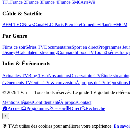
TF1
France 2
France 3
France 4
France 5
M6
Arte
W9
Câble & Satellite
BFM TV
CNews
Canal+
LCI
Paris Première
Comédie+
Planète+
MCM
Par Genre
Films ce soir
Séries TV
Documentaires
Sport en direct
Programmes Jeun
Disney+
Calculateur streaming
Comparatif box TV
Top 50 séries franç
Infos & Événements
Actualités TV
Blog TV.fr
Nos auteurs
Observatoire TV
Étude streamin
événements TV
Outils TV & conversion
À propos de TV.fr
Questions 
©
2026
TV.fr — Tous droits réservés. Le guide TV gratuit de référen
Mentions légales
Confidentialité
À propos
Contact
🏠
Accueil
📺
Programme
🌙
Ce soir
🔴
Direct
🔍
Recherche
↑
🍪 TV.fr utilise des cookies pour améliorer votre expérience.
En savoi