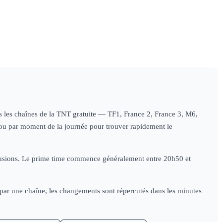
09h29
L'info
10h59
Le 1
s'éclaire
information
tes les chaînes de la TNT gratuite — TF1, France 2, France 3, M6,
e) ou par moment de la journée pour trouver rapidement le
diffusions. Le prime time commence généralement entre 20h50 et
e par une chaîne, les changements sont répercutés dans les minutes