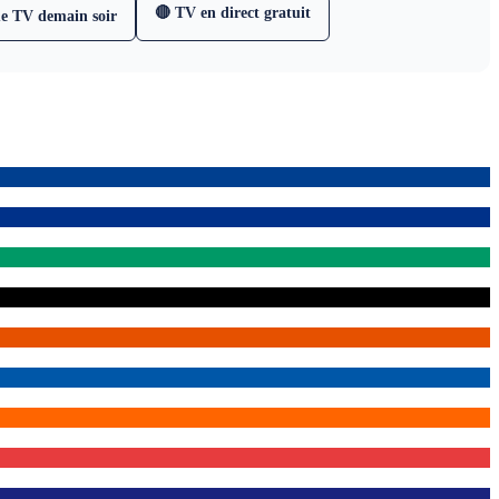
🔴 TV en direct gratuit
e TV demain soir