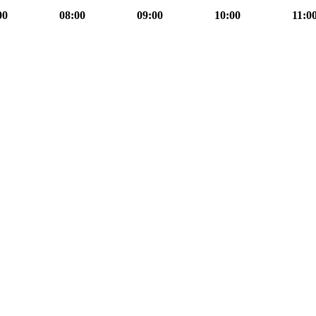
00
08:00
09:00
10:00
11:0
08h00
Journal
08h00
information
formation
mation
08h30
Face
à
face
information