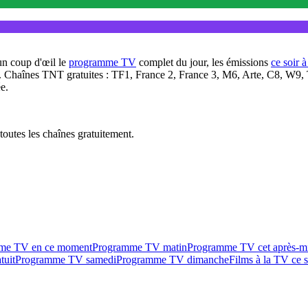
un coup d'œil le
programme TV
complet du jour, les émissions
ce soir 
. Chaînes TNT gratuites : TF1, France 2, France 3, M6, Arte, C8, W9,
e.
outes les chaînes gratuitement.
me TV en ce moment
Programme TV matin
Programme TV cet après-m
tuit
Programme TV samedi
Programme TV dimanche
Films à la TV ce s