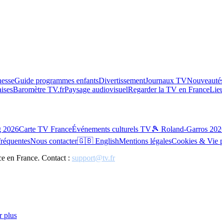
esse
Guide programmes enfants
Divertissement
Journaux TV
Nouveautés
aises
Baromètre TV.fr
Paysage audiovisuel
Regarder la TV en France
Lie
g 2026
Carte TV France
Événements culturels TV
🎾 Roland-Garros 202
fréquentes
Nous contacter
🇬🇧 English
Mentions légales
Cookies & Vie 
ce en France. Contact :
support@tv.fr
r plus