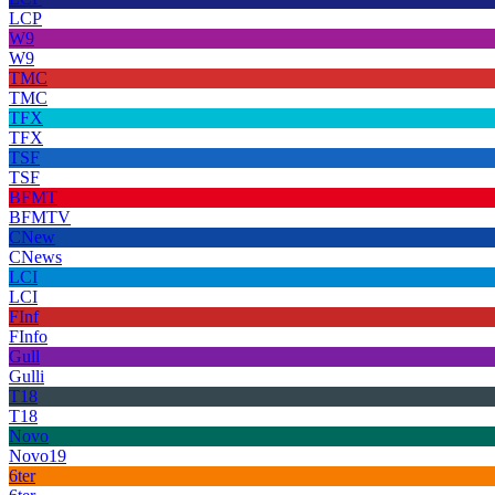
LCP
W9
W9
TMC
TMC
TFX
TFX
TSF
TSF
BFMT
BFMTV
CNew
CNews
LCI
LCI
FInf
FInfo
Gull
Gulli
T18
T18
Novo
Novo19
6ter