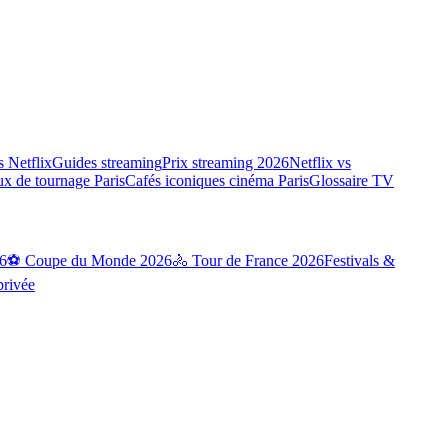
 Netflix
Guides streaming
Prix streaming 2026
Netflix vs
ux de tournage Paris
Cafés iconiques cinéma Paris
Glossaire TV
6
⚽ Coupe du Monde 2026
🚴 Tour de France 2026
Festivals &
privée