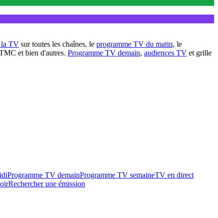
à la TV
sur toutes les chaînes, le
programme TV du matin
, le
 TMC et bien d'autres.
Programme TV demain
,
audiences TV
et grille
idi
Programme TV demain
Programme TV semaine
TV en direct
oir
Rechercher une émission