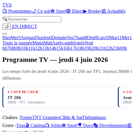
TV
fr
📺 Programmes
🌙 Ce soir
⚽ Sport
🔴 Direct
▶ Replay
📰 Actualités
🔍
EN DIRECT
🌙
Hier
Mer
5
Aujourd'hui
Jeu
6
Demain
Ven
7
Sam
8
Dim
9
Lun
10
Mar
11
Mer
1
Toute la journée
Matin
Midi
Après-midi
Soirée
Nuit
6h
7h
8h
9h
10h
11h
12h
13h
14h
15h
16h
17h
18h
19h
20h
21h
22h
23h
00h
Programme TV —
jeudi 4 juin 2026
Les temps forts du jeudi 4 juin 2026 : JT 20h sur TF1, Journal 20h00 s
diffusions.
⭐ COUP DE CŒUR
⭐ CO
JT 20h
Jour
20h00
·
TF1
· Information
20h00
Chaînes :
Toutes
TNT Gratuites
Câble & Sat
Thématiques
Genre :
Tous
🎬 Cinéma
📺 Séries
⚽ Sport
🎥 Docs
🎭 Divertissement
📰