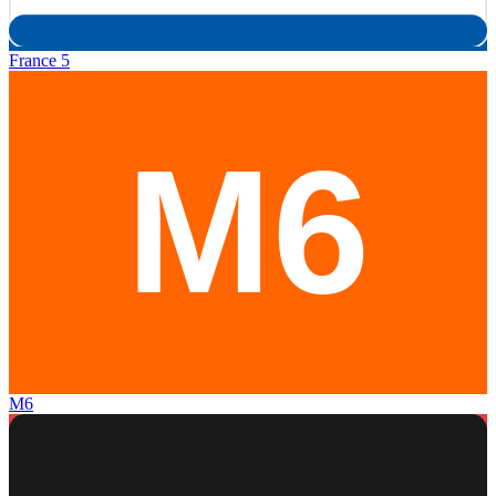
France 5
M6