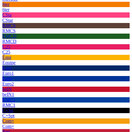
6ter
6ter
CSta
CStar
RMCS
RMCS
RMCD
RMCD
C25
C25
Équi
Équipe
Euro
Euro1
Euro
Euro2
beIN
beIN1
RMC1
RMC1
C+Sp
C+Spt
Com+
Com+
Pari