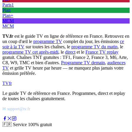
Paris1
Plan
Plan+
MCM
MCM
TV.fr
est le guide TV en ligne de référence en France. Retrouvez en
un coup d'œil le
programme TV
complet du jour, les émissions
ce
soir à la TV
sur toutes les chaînes, le
programme TV du matin
, le
programme TV cet après-midi
, le
direct
et le
France TV replay
gratuit. Chaînes TNT gratuites : TF1, France 2, France 3, M6, Arte,
C8, W9, TMC et bien d'autres.
Programme TV demain
,
audiences
TV
et grille TV heure par heure — ne manquez plus jamais votre
émission préférée.
TV
fr
Le guide TV de référence en France. Programmes, direct et replay
de toutes les chaînes gratuitement.
✉ support@tv.fr
🇫🇷
Service 100% gratuit