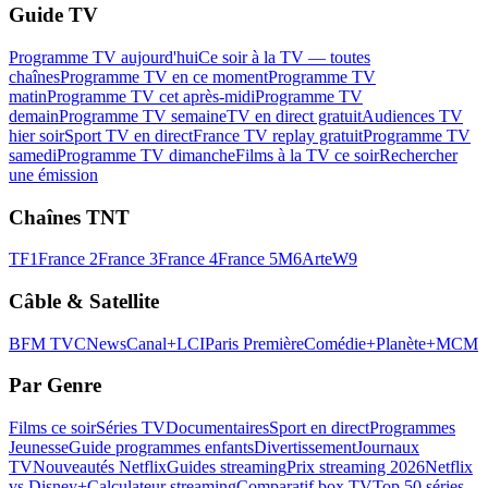
Guide TV
Programme TV aujourd'hui
Ce soir à la TV — toutes
chaînes
Programme TV en ce moment
Programme TV
matin
Programme TV cet après-midi
Programme TV
demain
Programme TV semaine
TV en direct gratuit
Audiences TV
hier soir
Sport TV en direct
France TV replay gratuit
Programme TV
samedi
Programme TV dimanche
Films à la TV ce soir
Rechercher
une émission
Chaînes TNT
TF1
France 2
France 3
France 4
France 5
M6
Arte
W9
Câble & Satellite
BFM TV
CNews
Canal+
LCI
Paris Première
Comédie+
Planète+
MCM
Par Genre
Films ce soir
Séries TV
Documentaires
Sport en direct
Programmes
Jeunesse
Guide programmes enfants
Divertissement
Journaux
TV
Nouveautés Netflix
Guides streaming
Prix streaming 2026
Netflix
vs Disney+
Calculateur streaming
Comparatif box TV
Top 50 séries