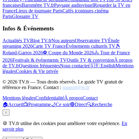
françaises
Baromètre TV.fr
Paysage audiovisuel
Regarder la TV en
France
Lieux de tournage Paris
Cafés iconiques cinéma
Paris
Glossaire TV
Infos & Événements
Actualités TV
Blog TV.fr
Nos auteurs
Observatoire TV
Étude
streaming 2026
Carte TV France
Événements culturels TV
🎾
Roland-Garros 2026
⚽ Coupe du Monde 2026
🚴 Tour de France
2026
Festivals & événements TV
Outils TV & conversion
À propos
de TV.fr
Questions fréquentes
Nous contacter
🇬🇧 English
Mentions
légales
Cookies & Vie privée
©
2026
TV.fr — Tous droits réservés. Le guide TV gratuit de
référence en France. Contact :
support@tv.fr
Mentions légales
Confidentialité
À propos
Contact
🏠
Accueil
📺
Programme
🌙
Ce soir
🔴
Direct
🔍
Recherche
↑
🍪 TV.fr utilise des cookies pour améliorer votre expérience.
En
savoir plus