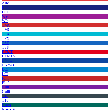
Arte
LCP
LCP
W9
W9
TMC
TMC
TFX
TFX
TSF
TSF
BFMT
BFMTV
CNew
CNews
LCI
LCI
FInf
FInfo
Gull
Gulli
T18
T18
Novo
Novo19