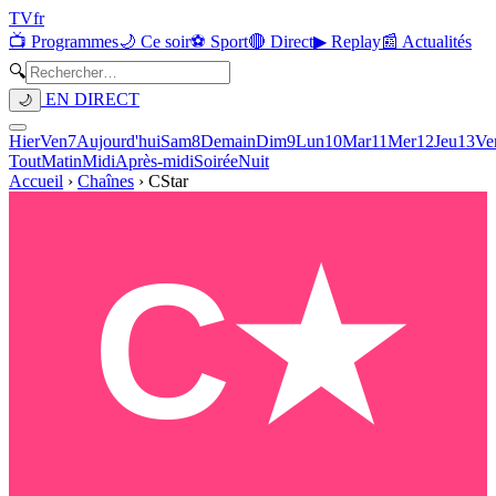
TV
fr
📺 Programmes
🌙 Ce soir
⚽ Sport
🔴 Direct
▶ Replay
📰 Actualités
🔍
EN DIRECT
🌙
Hier
Ven
7
Aujourd'hui
Sam
8
Demain
Dim
9
Lun
10
Mar
11
Mer
12
Jeu
13
Ve
Tout
Matin
Midi
Après-midi
Soirée
Nuit
Accueil
›
Chaînes
›
CStar