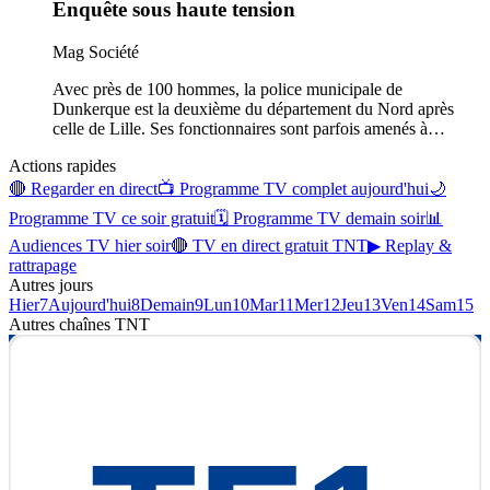
Enquête sous haute tension
Mag Société
Avec près de 100 hommes, la police municipale de
Dunkerque est la deuxième du département du Nord après
celle de Lille. Ses fonctionnaires sont parfois amenés à
…
Actions rapides
🔴 Regarder en direct
📺 Programme TV complet aujourd'hui
🌙
Programme TV ce soir gratuit
🗓 Programme TV demain soir
📊
Audiences TV hier soir
🔴 TV en direct gratuit TNT
▶ Replay &
rattrapage
Autres jours
Hier
7
Aujourd'hui
8
Demain
9
Lun
10
Mar
11
Mer
12
Jeu
13
Ven
14
Sam
15
Autres chaînes
TNT