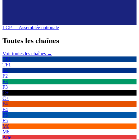
LCP — Assemblée nationale
Toutes les
chaînes
Voir toutes les chaînes →
TF1
TF1
F2
F2
F3
F3
C+
C+
F4
F4
F5
F5
M6
M6
Arte