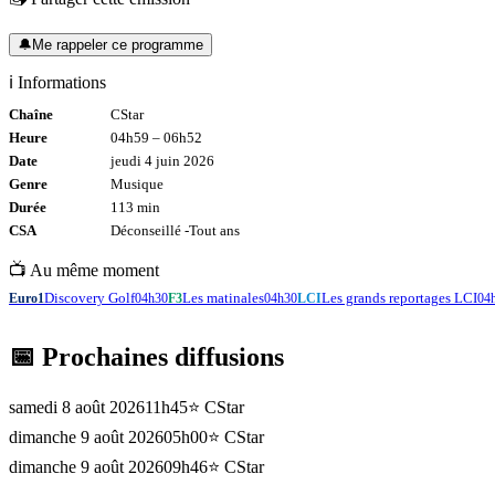
🔔
Me rappeler ce programme
ℹ️ Informations
Chaîne
CStar
Heure
04h59
–
06h52
Date
jeudi 4 juin 2026
Genre
Musique
Durée
113
min
CSA
Déconseillé -
Tout
ans
📺 Au même moment
Discovery Golf
Les matinales
Les grands reportages LCI
Euro1
04h30
F3
04h30
LCI
04
📅 Prochaines diffusions
samedi 8 août 2026
11h45
⭐
CStar
dimanche 9 août 2026
05h00
⭐
CStar
dimanche 9 août 2026
09h46
⭐
CStar