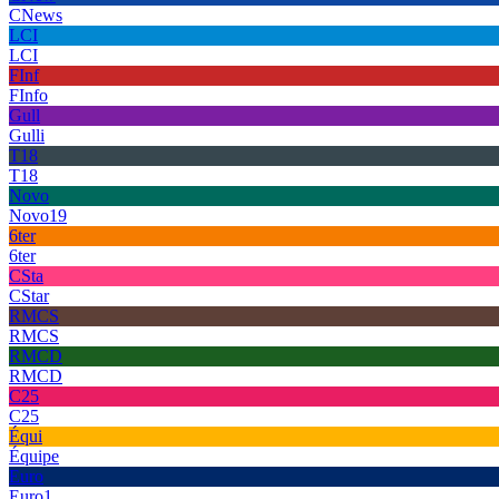
CNews
LCI
LCI
FInf
FInfo
Gull
Gulli
T18
T18
Novo
Novo19
6ter
6ter
CSta
CStar
RMCS
RMCS
RMCD
RMCD
C25
C25
Équi
Équipe
Euro
Euro1