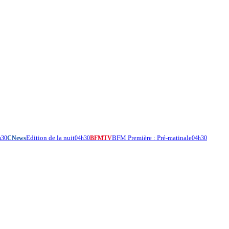
Edition de la nuit
BFM Première : Pré-matinale
h30
CNews
04h30
BFMTV
04h30