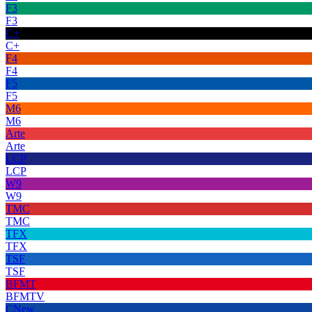
F3
F3
C+
C+
F4
F4
F5
F5
M6
M6
Arte
Arte
LCP
LCP
W9
W9
TMC
TMC
TFX
TFX
TSF
TSF
BFMT
BFMTV
CNew