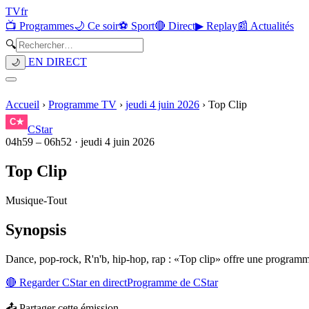
TV
fr
📺 Programmes
🌙 Ce soir
⚽ Sport
🔴 Direct
▶ Replay
📰 Actualités
🔍
EN DIRECT
🌙
Accueil
›
Programme TV
›
jeudi 4 juin 2026
›
Top Clip
CStar
04h59
–
06h52
·
jeudi 4 juin 2026
Top Clip
Musique
-
Tout
Synopsis
Dance, pop-rock, R'n'b, hip-hop, rap : «Top clip» offre une programm
🔴 Regarder
CStar
en direct
Programme de
CStar
📤 Partager cette émission