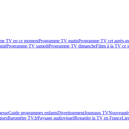
me TV en ce moment
Programme TV matin
Programme TV cet après-m
tuit
Programme TV samedi
Programme TV dimanche
Films à la TV ce s
esse
Guide programmes enfants
Divertissement
Journaux TV
Nouveautés
aises
Baromètre TV.fr
Paysage audiovisuel
Regarder la TV en France
Lie