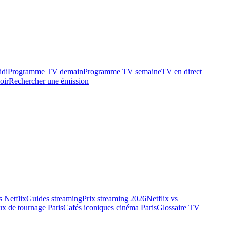
idi
Programme TV demain
Programme TV semaine
TV en direct
oir
Rechercher une émission
 Netflix
Guides streaming
Prix streaming 2026
Netflix vs
ux de tournage Paris
Cafés iconiques cinéma Paris
Glossaire TV