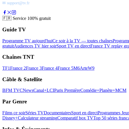
✉ support@tv.fr
🇫🇷
Service 100% gratuit
Guide TV
Programme TV aujourd'hui
Ce soir à la TV — toutes chaînes
Program
gratuit
Audiences TV hier soir
Sport TV en direct
France TV replay gra
Chaînes TNT
TF1
France 2
France 3
France 4
France 5
M6
Arte
W9
Câble & Satellite
BFM TV
CNews
Canal+
LCI
Paris Première
Comédie+
Planète+
MCM
Par Genre
Films ce soir
Séries TV
Documentaires
Sport en direct
Programmes Jeun
Disney+
Calculateur streaming
Comparatif box TV
Top 50 séries franç