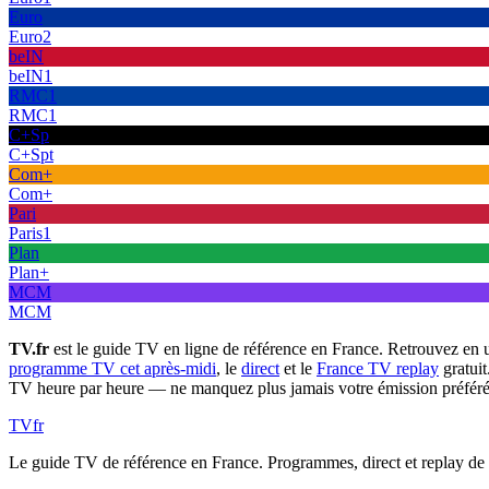
Euro
Euro2
beIN
beIN1
RMC1
RMC1
C+Sp
C+Spt
Com+
Com+
Pari
Paris1
Plan
Plan+
MCM
MCM
TV.fr
est le guide TV en ligne de référence en France. Retrouvez en 
programme TV cet après-midi
, le
direct
et le
France TV replay
gratuit
TV heure par heure — ne manquez plus jamais votre émission préféré
TV
fr
Le guide TV de référence en France. Programmes, direct et replay de t