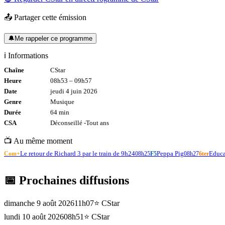
📤 Partager cette émission
🔔
Me rappeler ce programme
ℹ️ Informations
Chaîne
CStar
Heure
08h53
–
09h57
Date
jeudi 4 juin 2026
Genre
Musique
Durée
64
min
CSA
Déconseillé -
Tout
ans
📺 Au même moment
Le retour de Richard 3 par le train de 9h24
Peppa Pig
Educa
Com+
08h25
F5
08h27
6ter
📅 Prochaines diffusions
dimanche 9 août 2026
11h07
⭐
CStar
lundi 10 août 2026
08h51
⭐
CStar