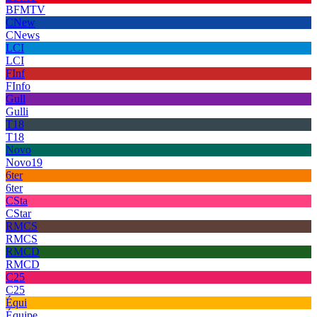
BFMTV
CNew
CNews
LCI
LCI
FInf
FInfo
Gull
Gulli
T18
T18
Novo
Novo19
6ter
6ter
CSta
CStar
RMCS
RMCS
RMCD
RMCD
C25
C25
Équi
Équipe