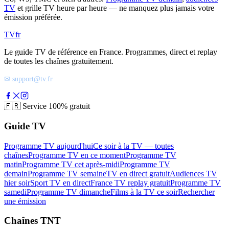
TV
et grille TV heure par heure — ne manquez plus jamais votre
émission préférée.
TV
fr
Le guide TV de référence en France. Programmes, direct et replay
de toutes les chaînes gratuitement.
✉ support@tv.fr
🇫🇷
Service 100% gratuit
Guide TV
Programme TV aujourd'hui
Ce soir à la TV — toutes
chaînes
Programme TV en ce moment
Programme TV
matin
Programme TV cet après-midi
Programme TV
demain
Programme TV semaine
TV en direct gratuit
Audiences TV
hier soir
Sport TV en direct
France TV replay gratuit
Programme TV
samedi
Programme TV dimanche
Films à la TV ce soir
Rechercher
une émission
Chaînes TNT