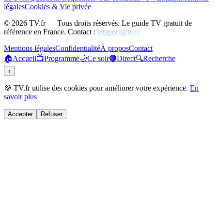
légales
Cookies & Vie privée
©
2026
TV.fr — Tous droits réservés. Le guide TV gratuit de
référence en France. Contact :
support@tv.fr
Mentions légales
Confidentialité
À propos
Contact
🏠
Accueil
📺
Programme
🌙
Ce soir
🔴
Direct
🔍
Recherche
↑
🍪 TV.fr utilise des cookies pour améliorer votre expérience.
En
savoir plus
Accepter
Refuser