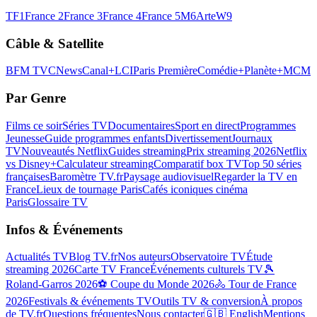
TF1
France 2
France 3
France 4
France 5
M6
Arte
W9
Câble & Satellite
BFM TV
CNews
Canal+
LCI
Paris Première
Comédie+
Planète+
MCM
Par Genre
Films ce soir
Séries TV
Documentaires
Sport en direct
Programmes
Jeunesse
Guide programmes enfants
Divertissement
Journaux
TV
Nouveautés Netflix
Guides streaming
Prix streaming 2026
Netflix
vs Disney+
Calculateur streaming
Comparatif box TV
Top 50 séries
françaises
Baromètre TV.fr
Paysage audiovisuel
Regarder la TV en
France
Lieux de tournage Paris
Cafés iconiques cinéma
Paris
Glossaire TV
Infos & Événements
Actualités TV
Blog TV.fr
Nos auteurs
Observatoire TV
Étude
streaming 2026
Carte TV France
Événements culturels TV
🎾
Roland-Garros 2026
⚽ Coupe du Monde 2026
🚴 Tour de France
2026
Festivals & événements TV
Outils TV & conversion
À propos
de TV.fr
Questions fréquentes
Nous contacter
🇬🇧 English
Mentions