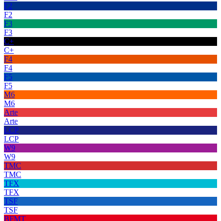
F2
F2
F3
F3
C+
C+
F4
F4
F5
F5
M6
M6
Arte
Arte
LCP
LCP
W9
W9
TMC
TMC
TFX
TFX
TSF
TSF
BFMT