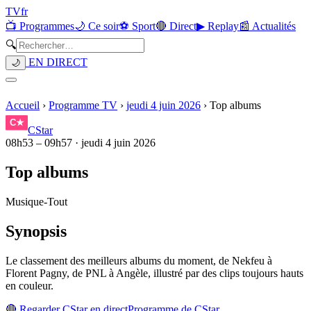
TV
fr
📺 Programmes
🌙 Ce soir
⚽ Sport
🔴 Direct
▶ Replay
📰 Actualités
🔍
EN DIRECT
🌙
Accueil
›
Programme TV
›
jeudi 4 juin 2026
›
Top albums
CStar
08h53
–
09h57
·
jeudi 4 juin 2026
Top albums
Musique
-
Tout
Synopsis
Le classement des meilleurs albums du moment, de Nekfeu à
Florent Pagny, de PNL à Angèle, illustré par des clips toujours hauts
en couleur.
🔴 Regarder
CStar
en direct
Programme de
CStar