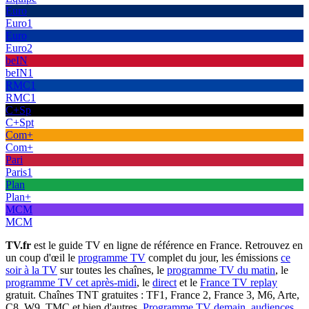
Euro
Euro1
Euro
Euro2
beIN
beIN1
RMC1
RMC1
C+Sp
C+Spt
Com+
Com+
Pari
Paris1
Plan
Plan+
MCM
MCM
TV.fr
est le guide TV en ligne de référence en France. Retrouvez en
un coup d'œil le
programme TV
complet du jour, les émissions
ce
soir à la TV
sur toutes les chaînes, le
programme TV du matin
, le
programme TV cet après-midi
, le
direct
et le
France TV replay
gratuit. Chaînes TNT gratuites : TF1, France 2, France 3, M6, Arte,
C8, W9, TMC et bien d'autres.
Programme TV demain
,
audiences