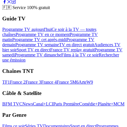
🇫🇷
Service 100% gratuit
Guide TV
Programme TV aujourd'hui
Ce soir à la TV — toutes
chaînes
Programme TV en ce moment
Programme TV
matin
Programme TV cet après-midi
Programme TV
demain
Programme TV semaine
TV en direct gratuit
Audiences TV
hier soir
Sport TV en direct
France TV replay gratuit
Programme TV
samedi
Programme TV dimanche
Films à la TV ce soir
Rechercher
une émission
Chaînes TNT
TF1
France 2
France 3
France 4
France 5
M6
Arte
W9
Câble & Satellite
BFM TV
CNews
Canal+
LCI
Paris Première
Comédie+
Planète+
MCM
Par Genre
Films ce soir
Séries TV
Documentaires
Sport en direct
Programmes