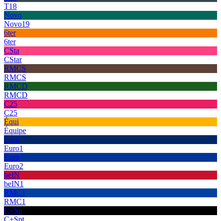
T18
Novo
Novo19
6ter
6ter
CSta
CStar
RMCS
RMCS
RMCD
RMCD
C25
C25
Équi
Équipe
Euro
Euro1
Euro
Euro2
beIN
beIN1
RMC1
RMC1
C+Sp
C+Spt