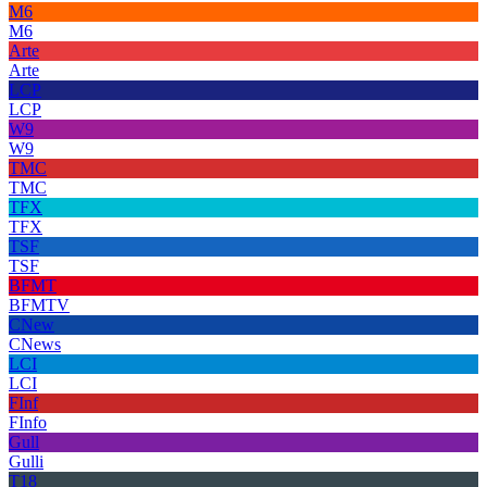
M6
M6
Arte
Arte
LCP
LCP
W9
W9
TMC
TMC
TFX
TFX
TSF
TSF
BFMT
BFMTV
CNew
CNews
LCI
LCI
FInf
FInfo
Gull
Gulli
T18