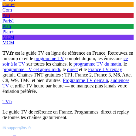
Com+
Com+
Pari
Paris1
Plan
Plan+
MCM
MCM
TV.fr
est le guide TV en ligne de référence en France. Retrouvez en
un coup d'œil le
programme TV
complet du jour, les émissions
ce
soir à la TV
sur toutes les chaînes, le
programme TV du matin
, le
programme TV cet après-midi
, le
direct
et le
France TV replay
gratuit. Chaînes TNT gratuites : TF1, France 2, France 3, M6, Arte,
C8, W9, TMC et bien d'autres.
Programme TV demain
,
audiences
TV
et grille TV heure par heure — ne manquez plus jamais votre
émission préférée.
TV
fr
Le guide TV de référence en France. Programmes, direct et replay
de toutes les chaînes gratuitement.
✉ support@tv.fr