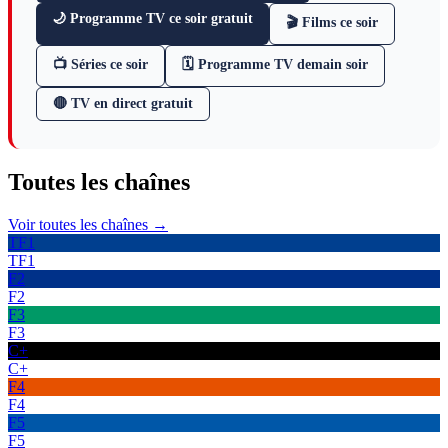
🌙 Programme TV ce soir gratuit
🎬 Films ce soir
📺 Séries ce soir
🗓 Programme TV demain soir
🔴 TV en direct gratuit
Toutes les
chaînes
Voir toutes les chaînes →
TF1
TF1
F2
F2
F3
F3
C+
C+
F4
F4
F5
F5