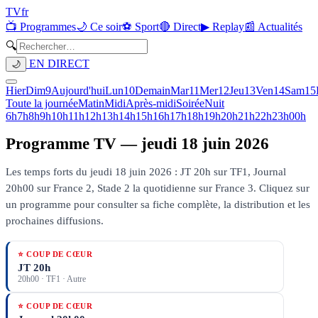
TV
fr
📺 Programmes
🌙 Ce soir
⚽ Sport
🔴 Direct
▶ Replay
📰 Actualités
🔍
EN DIRECT
🌙
Hier
Dim
9
Aujourd'hui
Lun
10
Demain
Mar
11
Mer
12
Jeu
13
Ven
14
Sam
15
Toute la journée
Matin
Midi
Après-midi
Soirée
Nuit
6h
7h
8h
9h
10h
11h
12h
13h
14h
15h
16h
17h
18h
19h
20h
21h
22h
23h
00h
Programme TV —
jeudi 18 juin 2026
Les temps forts du jeudi 18 juin 2026 : JT 20h sur TF1, Journal
20h00 sur France 2, Stade 2 la quotidienne sur France 3.
Cliquez sur
un programme pour consulter sa fiche complète, la distribution et les
prochaines diffusions.
⭐ COUP DE CŒUR
JT 20h
20h00
·
TF1
· Autre
⭐ COUP DE CŒUR