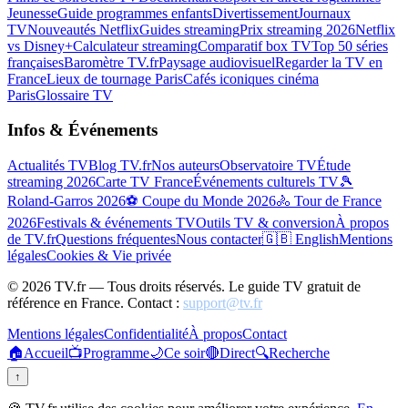
Jeunesse
Guide programmes enfants
Divertissement
Journaux
TV
Nouveautés Netflix
Guides streaming
Prix streaming 2026
Netflix
vs Disney+
Calculateur streaming
Comparatif box TV
Top 50 séries
françaises
Baromètre TV.fr
Paysage audiovisuel
Regarder la TV en
France
Lieux de tournage Paris
Cafés iconiques cinéma
Paris
Glossaire TV
Infos & Événements
Actualités TV
Blog TV.fr
Nos auteurs
Observatoire TV
Étude
streaming 2026
Carte TV France
Événements culturels TV
🎾
Roland-Garros 2026
⚽ Coupe du Monde 2026
🚴 Tour de France
2026
Festivals & événements TV
Outils TV & conversion
À propos
de TV.fr
Questions fréquentes
Nous contacter
🇬🇧 English
Mentions
légales
Cookies & Vie privée
©
2026
TV.fr — Tous droits réservés. Le guide TV gratuit de
référence en France. Contact :
support@tv.fr
Mentions légales
Confidentialité
À propos
Contact
🏠
Accueil
📺
Programme
🌙
Ce soir
🔴
Direct
🔍
Recherche
↑