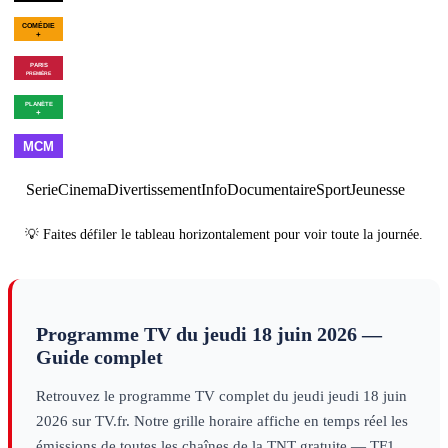
01h09
Jean Todt, la
02h41
Fin des
méthode
culture infos
00h28
Bun Hay Mean : le
01h57
Donel Jack'sman
03
Chinois
: Ensemble
evénement
Cl
marrant
evénement
Do
00h45
Capitaine
02h25
Programmes 
Marleau
série tv
00h28
Les combattants du
02h03
Après le Mur : un
ciel
×
2
culture infos
01h00
Made in
02h00
Best
03h00
Cl
France
autre
of
autre
Serie
Cinema
Divertissement
Info
Documentaire
Sport
Jeunesse
💡 Faites défiler le tableau horizontalement pour voir toute la journée.
Programme TV du
jeudi 18 juin 2026
—
Guide complet
Retrouvez le programme TV complet du
jeudi
jeudi 18 juin
2026
sur TV.fr. Notre grille horaire affiche en temps réel les
émissions de toutes les chaînes de la TNT gratuite — TF1,