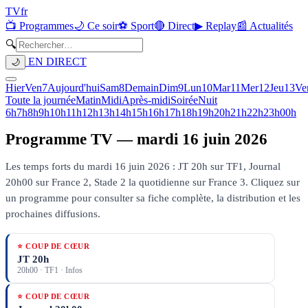
TV
fr
📺 Programmes
🌙 Ce soir
⚽ Sport
🔴 Direct
▶ Replay
📰 Actualités
🔍
EN DIRECT
🌙
Hier
Ven
7
Aujourd'hui
Sam
8
Demain
Dim
9
Lun
10
Mar
11
Mer
12
Jeu
13
Ve
Toute la journée
Matin
Midi
Après-midi
Soirée
Nuit
6h
7h
8h
9h
10h
11h
12h
13h
14h
15h
16h
17h
18h
19h
20h
21h
22h
23h
00h
Programme TV —
mardi 16 juin 2026
Les temps forts du mardi 16 juin 2026 : JT 20h sur TF1, Journal
20h00 sur France 2, Stade 2 la quotidienne sur France 3.
Cliquez sur
un programme pour consulter sa fiche complète, la distribution et les
prochaines diffusions.
⭐ COUP DE CŒUR
JT 20h
20h00
·
TF1
· Infos
⭐ COUP DE CŒUR