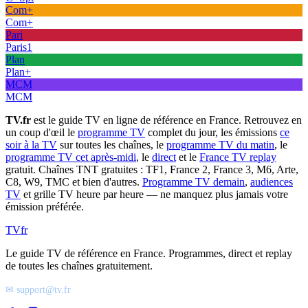
Com+
Com+
Pari
Paris1
Plan
Plan+
MCM
MCM
TV.fr
est le guide TV en ligne de référence en France. Retrouvez en
un coup d'œil le
programme TV
complet du jour, les émissions
ce
soir à la TV
sur toutes les chaînes, le
programme TV du matin
, le
programme TV cet après-midi
, le
direct
et le
France TV replay
gratuit. Chaînes TNT gratuites : TF1, France 2, France 3, M6, Arte,
C8, W9, TMC et bien d'autres.
Programme TV demain
,
audiences
TV
et grille TV heure par heure — ne manquez plus jamais votre
émission préférée.
TV
fr
Le guide TV de référence en France. Programmes, direct et replay
de toutes les chaînes gratuitement.
✉ support@tv.fr