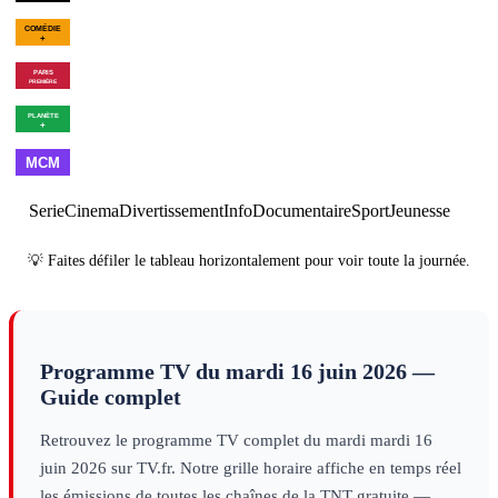
00h51
01h02
Le
Formula
01h34
Golf+, le
02h39
Fin des
podium
One, le
sport
mag
sport
mag
sport
01h20
Montreux Comedy
Festival
evénement
00h30
La revue de presse
culture infos
02h40
Program
00h34
Les
01h21
Les
02h07
Les Jeux d'Hitler
combattants
combattants
du ciel (Le F-
du ciel (Le
01h00
Made in
02h00
Best
03h00
Cl
86 Sabre)
B-29
France
autre
of
autre
Serie
Cinema
Divertissement
S9
doc
Info
Superfortress)
Documentaire
Sport
Jeunesse
sciences
S9
doc
sciences
💡 Faites défiler le tableau horizontalement pour voir toute la journée.
Programme TV du
mardi 16 juin 2026
—
Guide complet
Retrouvez le programme TV complet du
mardi
mardi 16
juin 2026
sur TV.fr. Notre grille horaire affiche en temps réel
les émissions de toutes les chaînes de la TNT gratuite —