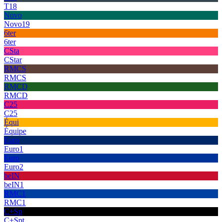
T18
Novo
Novo19
6ter
6ter
CSta
CStar
RMCS
RMCS
RMCD
RMCD
C25
C25
Équi
Équipe
Euro
Euro1
Euro
Euro2
beIN
beIN1
RMC1
RMC1
C+Sp
C+Spt