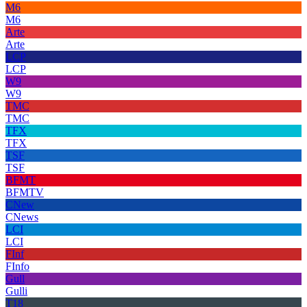
M6
M6
Arte
Arte
LCP
LCP
W9
W9
TMC
TMC
TFX
TFX
TSF
TSF
BFMT
BFMTV
CNew
CNews
LCI
LCI
FInf
FInfo
Gull
Gulli
T18