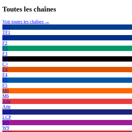
Toutes les
chaînes
Voir toutes les chaînes →
TF1
TF1
F2
F2
F3
F3
C+
C+
F4
F4
F5
F5
M6
M6
Arte
Arte
LCP
LCP
W9
W9