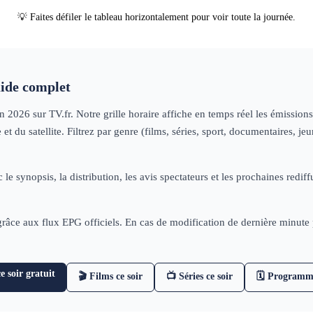
💡 Faites défiler le tableau horizontalement pour voir toute la journée.
de complet
in 2026
sur TV.fr. Notre grille horaire affiche en temps réel les émissio
t du satellite. Filtrez par genre (films, séries, sport, documentaires, 
 le synopsis, la distribution, les avis spectateurs et les prochaines re
 grâce aux flux EPG officiels. En cas de modification de dernière minut
 soir gratuit
🎬 Films ce soir
📺 Séries ce soir
🗓 Programm