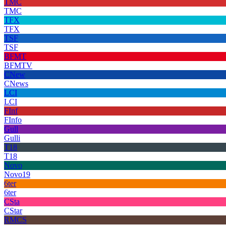
TMC
TMC
TFX
TFX
TSF
TSF
BFMT
BFMTV
CNew
CNews
LCI
LCI
FInf
FInfo
Gull
Gulli
T18
T18
Novo
Novo19
6ter
6ter
CSta
CStar
RMCS