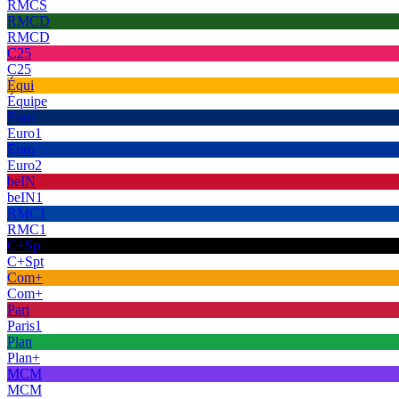
RMCS
RMCD
RMCD
C25
C25
Équi
Équipe
Euro
Euro1
Euro
Euro2
beIN
beIN1
RMC1
RMC1
C+Sp
C+Spt
Com+
Com+
Pari
Paris1
Plan
Plan+
MCM
MCM