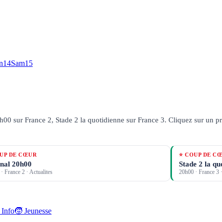
n
14
Sam
15
h00 sur France 2, Stade 2 la quotidienne sur France 3.
Cliquez sur un pr
UP DE CŒUR
⭐ COUP DE C
nal 20h00
Stade 2 la qu
·
France 2
· Actualites
20h00
·
France 3
·
 Info
🧒 Jeunesse