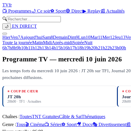
TV
fr
📺 Programmes
🌙 Ce soir
⚽ Sport
🔴 Direct
▶ Replay
📰 Actualités
🔍
EN DIRECT
🌙
Hier
Ven
7
Aujourd'hui
Sam
8
Demain
Dim
9
Lun
10
Mar
11
Mer
12
Jeu
13
Ve
Toute la journée
Matin
Midi
Après-midi
Soirée
Nuit
6h
7h
8h
9h
10h
11h
12h
13h
14h
15h
16h
17h
18h
19h
20h
21h
22h
23h
00h
Programme TV —
mercredi 10 juin 2026
Les temps forts du mercredi 10 juin 2026 : JT 20h sur TF1, Journal 20
prochaines diffusions.
⭐ COUP DE CŒUR
⭐ CO
JT 20h
Jour
20h00
·
TF1
· Actualites
20h00
Chaînes :
Toutes
TNT Gratuites
Câble & Sat
Thématiques
Genre :
Tous
🎬 Cinéma
📺 Séries
⚽ Sport
🎥 Docs
🎭 Divertissement
📰