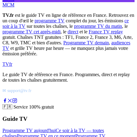
MCM
TV.fr
est le guide TV en ligne de référence en France. Retrouvez en
un coup d'œil le
programme TV
complet du jour, les émissions
ce
soir à la TV
sur toutes les chaînes, le
programme TV du matin
, le
programme TV cet après-midi
, le
direct
et le
France TV replay
gratuit. Chaînes TNT gratuites : TF1, France 2, France 3, M6, Arte,
C8, W9, TMC et bien d'autres.
Programme TV demain
,
audiences
TV
et grille TV heure par heure — ne manquez plus jamais votre
émission préférée.
TV
fr
Le guide TV de référence en France. Programmes, direct et replay
de toutes les chaînes gratuitement.
✉ support@tv.fr
🇫🇷
Service 100% gratuit
Guide TV
Programme TV aujourd'hui
Ce soir à la TV — toutes
chaînes
Programme TV en ce moment
Programme TV