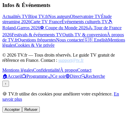
Infos & Événements
Actualités TV
Blog TV.fr
Nos auteurs
Observatoire TV
Étude
streaming 2026
Carte TV France
Événements culturels TV
🎾
Roland-Garros 2026
⚽ Coupe du Monde 2026
🚴 Tour de France
2026
Festivals & événements TV
Outils TV & conversion
À propos
de TV.fr
Questions fréquentes
Nous contacter
🇬🇧 English
Mentions
légales
Cookies & Vie privée
©
2026
TV.fr — Tous droits réservés. Le guide TV gratuit de
référence en France. Contact :
support@tv.fr
Mentions légales
Confidentialité
À propos
Contact
🏠
Accueil
📺
Programme
🌙
Ce soir
🔴
Direct
🔍
Recherche
↑
🍪 TV.fr utilise des cookies pour améliorer votre expérience.
En
savoir plus
Accepter
Refuser