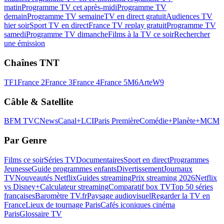
matin
Programme TV cet après-midi
Programme TV
demain
Programme TV semaine
TV en direct gratuit
Audiences TV
hier soir
Sport TV en direct
France TV replay gratuit
Programme TV
samedi
Programme TV dimanche
Films à la TV ce soir
Rechercher
une émission
Chaînes TNT
TF1
France 2
France 3
France 4
France 5
M6
Arte
W9
Câble & Satellite
BFM TV
CNews
Canal+
LCI
Paris Première
Comédie+
Planète+
MCM
Par Genre
Films ce soir
Séries TV
Documentaires
Sport en direct
Programmes
Jeunesse
Guide programmes enfants
Divertissement
Journaux
TV
Nouveautés Netflix
Guides streaming
Prix streaming 2026
Netflix
vs Disney+
Calculateur streaming
Comparatif box TV
Top 50 séries
françaises
Baromètre TV.fr
Paysage audiovisuel
Regarder la TV en
France
Lieux de tournage Paris
Cafés iconiques cinéma
Paris
Glossaire TV