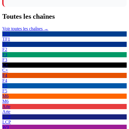
Toutes les
chaînes
Voir toutes les chaînes →
TF1
TF1
F2
F2
F3
F3
C+
C+
F4
F4
F5
F5
M6
M6
Arte
Arte
LCP
LCP
W9