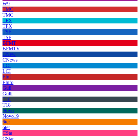
W9
TMC
TMC
TFX
TFX
TSF
TSF
BFMT
BFMTV
CNew
CNews
LCI
LCI
FInf
FInfo
Gull
Gulli
T18
T18
Novo
Novo19
6ter
6ter
CSta
CStar