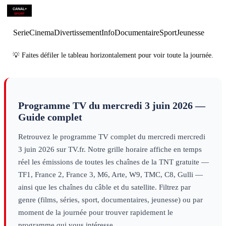
du monde
×
2
sport
Pampelune T100
sport
Tour d'It
féminin
s
00h22
Rallye : WRC,
Rallye du Japon
sport
Serie
Cinema
Divertissement
Info
Documentaire
Sport
Jeunesse
💡 Faites défiler le tableau horizontalement pour voir toute la journée.
Programme TV du
mercredi 3 juin 2026
—
Guide complet
Retrouvez le programme TV complet du
mercredi
mercredi
3 juin 2026
sur TV.fr. Notre grille horaire affiche en temps
réel les émissions de toutes les chaînes de la TNT gratuite —
TF1, France 2, France 3, M6, Arte, W9, TMC, C8, Gulli —
ainsi que les chaînes du câble et du satellite. Filtrez par
genre (films, séries, sport, documentaires, jeunesse) ou par
moment de la journée pour trouver rapidement le
programme qui vous intéresse.