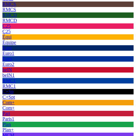
RMCS
RMCS
RMCD
RMCD
C25
C25
Équi
Équipe
Euro
Euro1
Euro
Euro2
beIN
beIN1
RMC1
RMC1
C+Sp
C+Spt
Com+
Com+
Pari
Paris1
Plan
Plan+
MCM