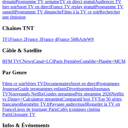
demain
Programme TV semaine
TV en direct gratuit
Audiences TV
hier soir
Sport TV en direct
France TV replay gratuit
Programme TV
samedi
Programme TV dimanche
Films à la TV ce soir
Rechercher
une émission
Chaînes TNT
TF1
France 2
France 3
France 4
France 5
M6
Arte
W9
Câble & Satellite
BFM TV
CNews
Canal+
LCI
Paris Première
Comédie+
Planète+
MCM
Par Genre
Films ce soir
Séries TV
Documentaires
Sport en direct
Programmes
Jeunesse
Guide programmes enfants
Divertissement
Journaux
TV
Nouveautés Netflix
Guides streaming
Prix streaming 2026
Netflix
vs Disney+
Calculateur streaming
Comparatif box TV
Top 50 séries
françaises
Baromètre TV.fr
Paysage audiovisuel
Regarder la TV en
France
Lieux de tournage Paris
Cafés iconiques cinéma
Paris
Glossaire TV
Infos & Événements