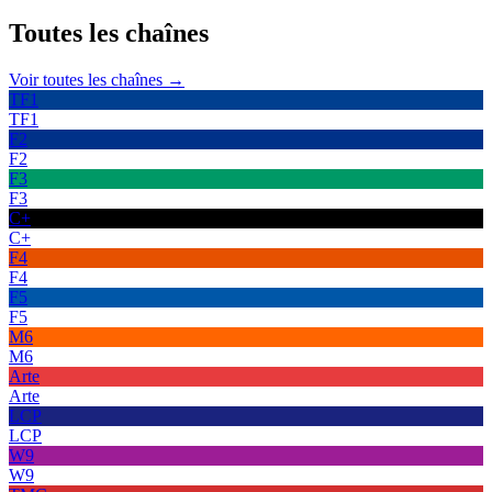
Toutes les
chaînes
Voir toutes les chaînes →
TF1
TF1
F2
F2
F3
F3
C+
C+
F4
F4
F5
F5
M6
M6
Arte
Arte
LCP
LCP
W9
W9