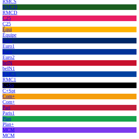
RMCS
RMCD
RMCD
C25
C25
Équi
Équipe
Euro
Euro1
Euro
Euro2
beIN
beIN1
RMC1
RMC1
C+Sp
C+Spt
Com+
Com+
Pari
Paris1
Plan
Plan+
MCM
MCM