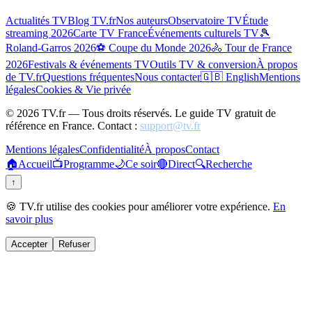
Actualités TV
Blog TV.fr
Nos auteurs
Observatoire TV
Étude
streaming 2026
Carte TV France
Événements culturels TV
🎾
Roland-Garros 2026
⚽ Coupe du Monde 2026
🚴 Tour de France
2026
Festivals & événements TV
Outils TV & conversion
À propos
de TV.fr
Questions fréquentes
Nous contacter
🇬🇧 English
Mentions
légales
Cookies & Vie privée
©
2026
TV.fr — Tous droits réservés. Le guide TV gratuit de
référence en France. Contact :
support@tv.fr
Mentions légales
Confidentialité
À propos
Contact
🏠
Accueil
📺
Programme
🌙
Ce soir
🔴
Direct
🔍
Recherche
↑
🍪 TV.fr utilise des cookies pour améliorer votre expérience.
En
savoir plus
Accepter
Refuser