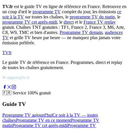
TV.fr
est le guide TV en ligne de référence en France. Retrouvez en
un coup d'œil le
programme TV
complet du jour, les émissions
ce
soir à la TV
sur toutes les chaînes, le
programme TV du matin
, le
programme TV cet après-midi
, le
direct
et le
France TV replay
gratuit. Chaînes TNT gratuites : TF1, France 2, France 3, M6, Arte,
C8, W9, TMC et bien d'autres.
Programme TV demain
,
audiences
TV
et grille TV heure par heure — ne manquez plus jamais votre
émission préférée.
TV
fr
Le guide TV de référence en France. Programmes, direct et replay
de toutes les chaînes gratuitement.
✉ support@tv.fr
🇫🇷
Service 100% gratuit
Guide TV
Programme TV aujourd'hui
Ce soir à la TV — toutes
chaînes
Programme TV en ce moment
Programme TV
matin
Programme TV cet après-midi
Programme TV