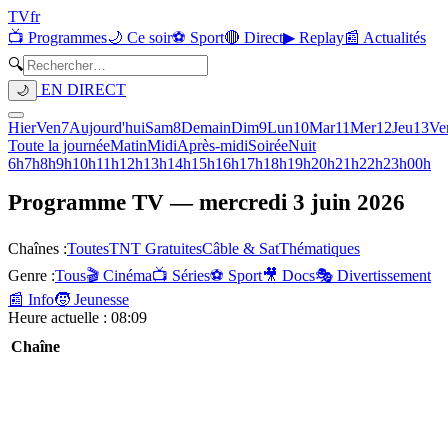
TV
fr
📺 Programmes
🌙 Ce soir
⚽ Sport
🔴 Direct
▶ Replay
📰 Actualités
🔍
EN DIRECT
🌙
Hier
Ven
7
Aujourd'hui
Sam
8
Demain
Dim
9
Lun
10
Mar
11
Mer
12
Jeu
13
Ve
Toute la journée
Matin
Midi
Après-midi
Soirée
Nuit
6h
7h
8h
9h
10h
11h
12h
13h
14h
15h
16h
17h
18h
19h
20h
21h
22h
23h
00h
Programme TV —
mercredi 3 juin 2026
Chaînes :
Toutes
TNT Gratuites
Câble & Sat
Thématiques
Genre :
Tous
🎬 Cinéma
📺 Séries
⚽ Sport
🎥 Docs
🎭 Divertissement
📰 Info
🧒 Jeunesse
Heure actuelle :
08:09
Chaîne