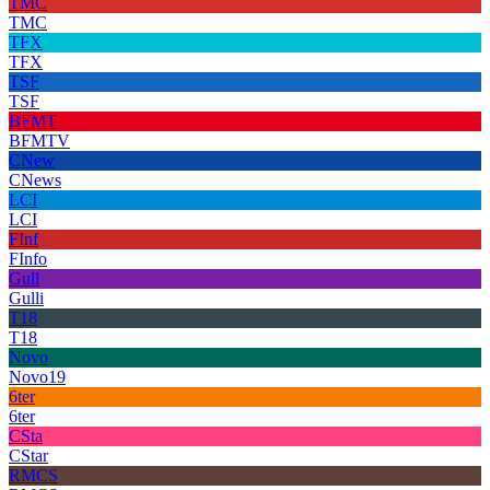
TMC
TMC
TFX
TFX
TSF
TSF
BFMT
BFMTV
CNew
CNews
LCI
LCI
FInf
FInfo
Gull
Gulli
T18
T18
Novo
Novo19
6ter
6ter
CSta
CStar
RMCS