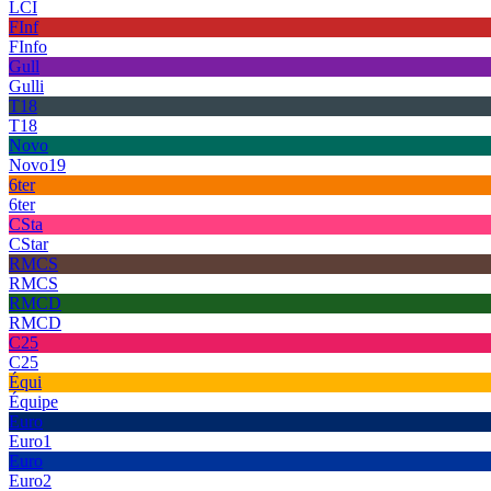
LCI
FInf
FInfo
Gull
Gulli
T18
T18
Novo
Novo19
6ter
6ter
CSta
CStar
RMCS
RMCS
RMCD
RMCD
C25
C25
Équi
Équipe
Euro
Euro1
Euro
Euro2