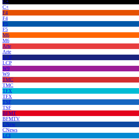
C+
C+
F4
F4
F5
F5
M6
M6
Arte
Arte
LCP
LCP
W9
W9
TMC
TMC
TFX
TFX
TSF
TSF
BFMT
BFMTV
CNew
CNews
LCI