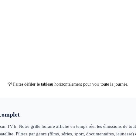
l'accusé
magazine
06h00
Good Morning Busin
ooker : Open
05h00
Cyclisme : Tour d'Italie
sport
07h00
Sno
erre
sport
Champion
Royaume
clisme : Tour d'Italie
sport
05h00
Open d'Angleterre
sport
07h00
Cyc
MA : KSW
sports de combat
06h00
Format
07h00
Box
Boxe
magazine
Serhii B
sportif
e
06h25
Golf : PGA
Championship
sport
💡 Faites défiler le tableau horizontalement pour voir toute la journée.
complet
sur TV.fr. Notre grille horaire affiche en temps réel les émissions de to
tellite. Filtrez par genre (films, séries, sport, documentaires, jeuness