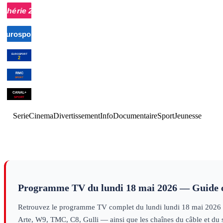
l'accusé
magazine
00h05
Sous les
00h56
Programmes de la nuit
programme
jupons de
l'histoire
magazine
00h00
Snooker : Open
01h30
Cyclisme : Tour
03h00
Sn
d'Angleterre
sport
d'Italie
sport
d'Anglet
00h00
Cyclisme : Tour
01h30
Open
03h00
Cy
d'Italie
sport
d'Angleterre
sport
00h00
MMA : UFC
sports de combat
03h00
M
01h07
01h22
Canal
Fin des programmes
programm
Rugby
Serie
Cinema
Divertissement
Info
Documentaire
Sport
Jeunesse
Club
le
débrief
sport
Programme TV du
lundi 18 mai 2026
— Guide 
Retrouvez le programme TV complet du
lundi
lundi 18 mai 2026
Arte, W9, TMC, C8, Gulli — ainsi que les chaînes du câble et du sa