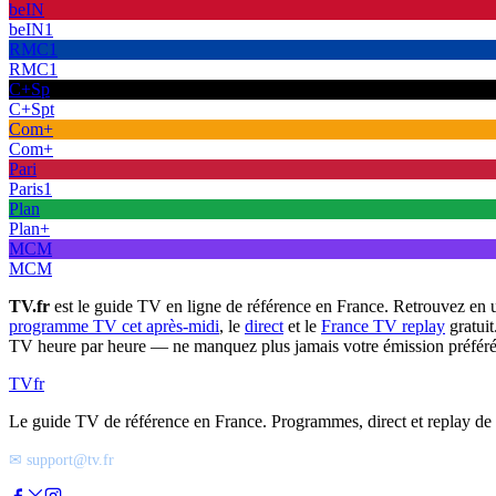
beIN
beIN1
RMC1
RMC1
C+Sp
C+Spt
Com+
Com+
Pari
Paris1
Plan
Plan+
MCM
MCM
TV.fr
est le guide TV en ligne de référence en France. Retrouvez en 
programme TV cet après-midi
, le
direct
et le
France TV replay
gratuit
TV heure par heure — ne manquez plus jamais votre émission préféré
TV
fr
Le guide TV de référence en France. Programmes, direct et replay de t
✉ support@tv.fr