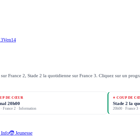
13
Ven
14
sur France 2, Stade 2 la quotidienne sur France 3.
Cliquez sur un progra
UP DE CŒUR
⭐ COUP DE C
nal 20h00
Stade 2 la qu
·
France 2
· Information
20h00
·
France 3
·
 Info
🧒 Jeunesse