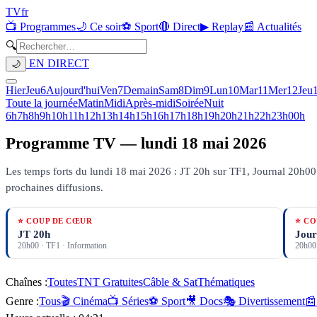
TV
fr
📺 Programmes
🌙 Ce soir
⚽ Sport
🔴 Direct
▶ Replay
📰 Actualités
🔍
EN DIRECT
🌙
Hier
Jeu
6
Aujourd'hui
Ven
7
Demain
Sam
8
Dim
9
Lun
10
Mar
11
Mer
12
Jeu
Toute la journée
Matin
Midi
Après-midi
Soirée
Nuit
6h
7h
8h
9h
10h
11h
12h
13h
14h
15h
16h
17h
18h
19h
20h
21h
22h
23h
00h
Programme TV —
lundi 18 mai 2026
Les temps forts du lundi 18 mai 2026 : JT 20h sur TF1, Journal 20h00 
prochaines diffusions.
⭐ COUP DE CŒUR
⭐ CO
JT 20h
Jour
20h00
·
TF1
· Information
20h00
Chaînes :
Toutes
TNT Gratuites
Câble & Sat
Thématiques
Genre :
Tous
🎬 Cinéma
📺 Séries
⚽ Sport
🎥 Docs
🎭 Divertissement
📰