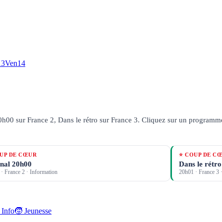
13
Ven
14
h00 sur France 2, Dans le rétro sur France 3.
Cliquez sur un programme p
UP DE CŒUR
⭐ COUP DE C
nal 20h00
Dans le rétro
·
France 2
· Information
20h01
·
France 3
·
 Info
🧒 Jeunesse