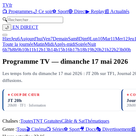
TV
fr
📺 Programmes
🌙 Ce soir
⚽ Sport
🔴 Direct
▶ Replay
📰 Actualités
🔍
EN DIRECT
🌙
Hier
Jeu
6
Aujourd'hui
Ven
7
Demain
Sam
8
Dim
9
Lun
10
Mar
11
Mer
12
Jeu
Toute la journée
Matin
Midi
Après-midi
Soirée
Nuit
6h
7h
8h
9h
10h
11h
12h
13h
14h
15h
16h
17h
18h
19h
20h
21h
22h
23h
00h
Programme TV —
dimanche 17 mai 2026
Les temps forts du dimanche 17 mai 2026 : JT 20h sur TF1, Journal 20
diffusions.
⭐ COUP DE CŒUR
⭐ CO
JT 20h
Jour
20h00
·
TF1
· Information
20h00
Chaînes :
Toutes
TNT Gratuites
Câble & Sat
Thématiques
Genre :
Tous
🎬 Cinéma
📺 Séries
⚽ Sport
🎥 Docs
🎭 Divertissement
📰