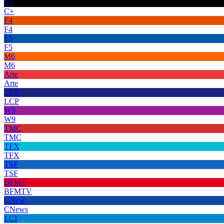
C+
C+
F4
F4
F5
F5
M6
M6
Arte
Arte
LCP
LCP
W9
W9
TMC
TMC
TFX
TFX
TSF
TSF
BFMT
BFMTV
CNew
CNews
LCI