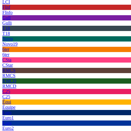
LCI
FInf
FInfo
Gull
Gulli
T18
T18
Novo
Novo19
6ter
6ter
CSta
CStar
RMCS
RMCS
RMCD
RMCD
C25
C25
Équi
Équipe
Euro
Euro1
Euro
Euro2