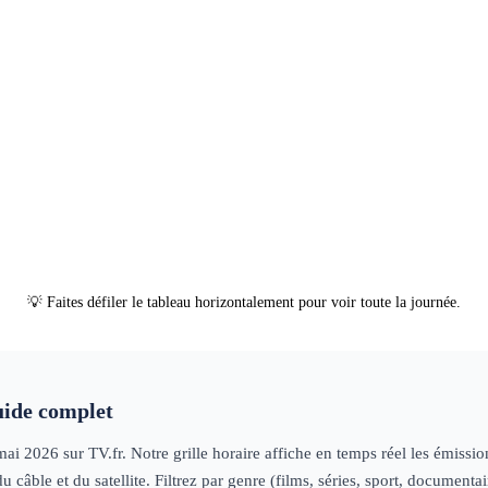
les
secours
documentaire
06h50
Faites
03h30
Snooker : Championnat du
05h30
Cyclisme : Tour
07h00
Sno
monde
sport
d'Italie
sport
Champion
monde
spo
03h30
Cyclisme : Tour d'Italie
sport
05h30
Snooker :
07h00
Cyc
Championnat du
Tour d'Ita
monde
sport
 de combat
05h00
Legends
magazine
06h00
Format
06h45
Boxe :
sportif
ONE
Zuffa Boxing 
Championship
Julian Rodrig
magazine
0
Fin des programmes
programme
sportif
/ James
Perella
boxe
💡 Faites défiler le tableau horizontalement pour voir toute la journée.
de complet
mai 2026
sur TV.fr. Notre grille horaire affiche en temps réel les émissi
câble et du satellite. Filtrez par genre (films, séries, sport, document