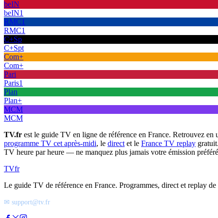
beIN
beIN1
RMC1
RMC1
C+Sp
C+Spt
Com+
Com+
Pari
Paris1
Plan
Plan+
MCM
MCM
TV.fr
est le guide TV en ligne de référence en France. Retrouvez en 
programme TV cet après-midi
, le
direct
et le
France TV replay
gratuit
TV heure par heure — ne manquez plus jamais votre émission préféré
TV
fr
Le guide TV de référence en France. Programmes, direct et replay de t
✉ support@tv.fr