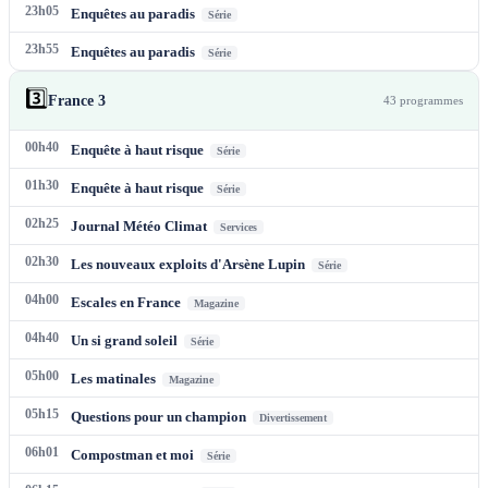
23h05
Enquêtes au paradis
Série
23h55
Enquêtes au paradis
Série
3️⃣
France 3
43
programme
s
00h40
Enquête à haut risque
Série
01h30
Enquête à haut risque
Série
02h25
Journal Météo Climat
Services
02h30
Les nouveaux exploits d'Arsène Lupin
Série
04h00
Escales en France
Magazine
04h40
Un si grand soleil
Série
05h00
Les matinales
Magazine
05h15
Questions pour un champion
Divertissement
06h01
Compostman et moi
Série