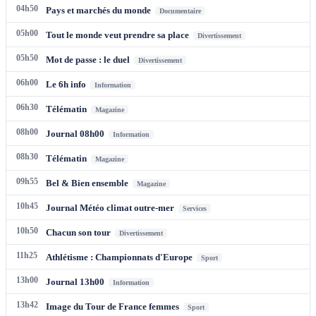
04h50
Pays et marchés du monde
Documentaire
05h00
Tout le monde veut prendre sa place
Divertissement
05h50
Mot de passe : le duel
Divertissement
06h00
Le 6h info
Information
06h30
Télématin
Magazine
08h00
Journal 08h00
Information
08h30
Télématin
Magazine
09h55
Bel & Bien ensemble
Magazine
10h45
Journal Météo climat outre-mer
Services
10h50
Chacun son tour
Divertissement
11h25
Athlétisme : Championnats d'Europe
Sport
13h00
Journal 13h00
Information
13h42
Image du Tour de France femmes
Sport