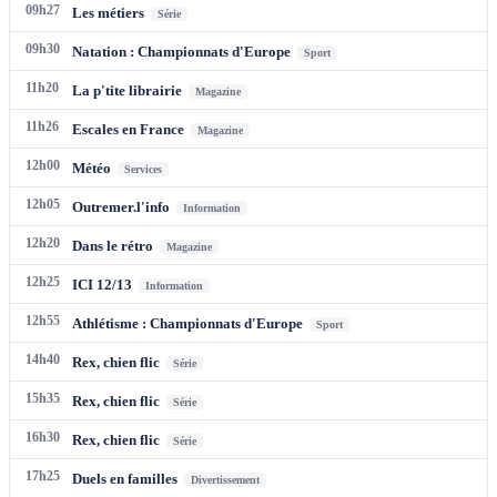
09h27
Les métiers
Série
09h30
Natation : Championnats d'Europe
Sport
11h20
La p'tite librairie
Magazine
11h26
Escales en France
Magazine
12h00
Météo
Services
12h05
Outremer.l'info
Information
12h20
Dans le rétro
Magazine
12h25
ICI 12/13
Information
12h55
Athlétisme : Championnats d'Europe
Sport
14h40
Rex, chien flic
Série
15h35
Rex, chien flic
Série
16h30
Rex, chien flic
Série
17h25
Duels en familles
Divertissement