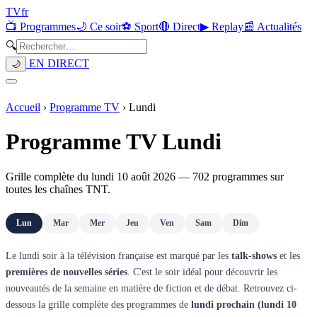
TV
fr
📺 Programmes
🌙 Ce soir
⚽ Sport
🔴 Direct
▶ Replay
📰 Actualités
🔍
EN DIRECT
🌙
Accueil
›
Programme TV
›
Lundi
Programme TV Lundi
Grille complète du
lundi 10 août 2026
—
702
programmes sur
toutes les chaînes TNT.
Lun
Mar
Mer
Jeu
Ven
Sam
Dim
Le lundi soir à la télévision française est marqué par les
talk-shows
et les
premières de nouvelles séries
. C'est le soir idéal pour découvrir les
nouveautés de la semaine en matière de fiction et de débat. Retrouvez ci-
dessous la grille complète des programmes de
lundi prochain (
lundi 10