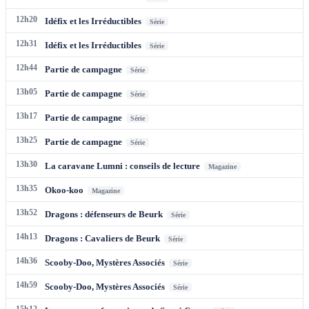
12h20
Idéfix et les Irréductibles
Série
12h31
Idéfix et les Irréductibles
Série
12h44
Partie de campagne
Série
13h05
Partie de campagne
Série
13h17
Partie de campagne
Série
13h25
Partie de campagne
Série
13h30
La caravane Lumni : conseils de lecture
Magazine
13h35
Okoo-koo
Magazine
13h52
Dragons : défenseurs de Beurk
Série
14h13
Dragons : Cavaliers de Beurk
Série
14h36
Scooby-Doo, Mystères Associés
Série
14h59
Scooby-Doo, Mystères Associés
Série
15h12