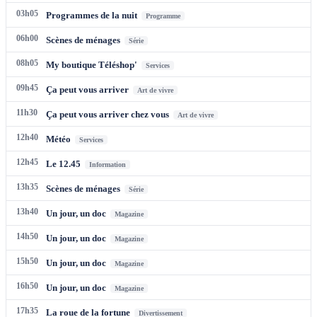
03h05
Programmes de la nuit
Programme
06h00
Scènes de ménages
Série
08h05
My boutique Téléshop'
Services
09h45
Ça peut vous arriver
Art de vivre
11h30
Ça peut vous arriver chez vous
Art de vivre
12h40
Météo
Services
12h45
Le 12.45
Information
13h35
Scènes de ménages
Série
13h40
Un jour, un doc
Magazine
14h50
Un jour, un doc
Magazine
15h50
Un jour, un doc
Magazine
16h50
Un jour, un doc
Magazine
17h35
La roue de la fortune
Divertissement