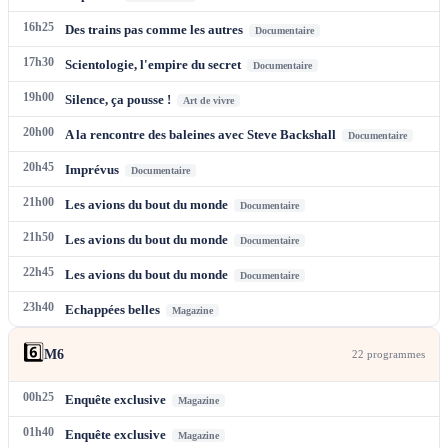
16h25
Des trains pas comme les autres
Documentaire
17h30
Scientologie, l'empire du secret
Documentaire
19h00
Silence, ça pousse !
Art de vivre
20h00
A la rencontre des baleines avec Steve Backshall
Documentaire
20h45
Imprévus
Documentaire
21h00
Les avions du bout du monde
Documentaire
21h50
Les avions du bout du monde
Documentaire
22h45
Les avions du bout du monde
Documentaire
23h40
Echappées belles
Magazine
6️⃣
M6
22
programme
s
00h25
Enquête exclusive
Magazine
01h40
Enquête exclusive
Magazine