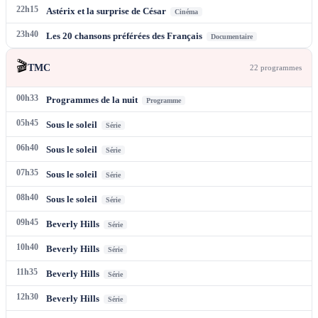
22h15
Astérix et la surprise de César
Cinéma
23h40
Les 20 chansons préférées des Français
Documentaire
🎬
TMC
22
programme
s
00h33
Programmes de la nuit
Programme
05h45
Sous le soleil
Série
06h40
Sous le soleil
Série
07h35
Sous le soleil
Série
08h40
Sous le soleil
Série
09h45
Beverly Hills
Série
10h40
Beverly Hills
Série
11h35
Beverly Hills
Série
12h30
Beverly Hills
Série