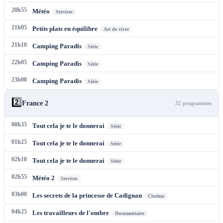
20h55
Météo
Services
21h05
Petits plats en équilibre
Art de vivre
21h10
Camping Paradis
Série
22h05
Camping Paradis
Série
23h00
Camping Paradis
Série
2️⃣
France 2
32
programme
s
00h35
Tout cela je te le donnerai
Série
01h25
Tout cela je te le donnerai
Série
02h10
Tout cela je te le donnerai
Série
02h55
Météo 2
Services
03h00
Les secrets de la princesse de Cadignan
Cinéma
04h25
Les travailleurs de l'ombre
Documentaire