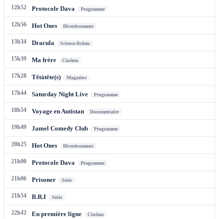
12h52
Protocole Dava
Programme
12h56
Hot Ones
Divertissement
13h34
Dracula
Science-fiction
15h39
Ma frère
Cinéma
17h28
Têtàtête(s)
Magazine
17h44
Saturday Night Live
Programme
18h54
Voyage en Autistan
Documentaire
19h49
Jamel Comedy Club
Programme
20h25
Hot Ones
Divertissement
21h00
Protocole Dava
Programme
21h06
Prisoner
Série
21h54
B.R.I
Série
22h42
En première ligne
Cinéma