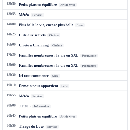
13h50
Petits plats en équilibre
Art de vivre
13h55
Météo
Services
14h00
Plus belle la vie, encore plus belle
Série
14h25
L'île aux secrets
Cinéma
16h00
Un été à Channing
Cinéma
17h30
Familles nombreuses : la vie en XXL
Programme
18h00
Familles nombreuses : la vie en XXL
Programme
18h30
Ici tout commence
Série
19h10
Demain nous appartient
Série
19h55
Météo
Services
20h00
JT 20h
Information
20h45
Petits plats en équilibre
Art de vivre
20h50
Tirage du Loto
Services