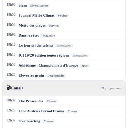
18h00
Slam
Divertissement
18h50
Journal Météo Climat
Services
18h55
Météo des plages
Services
19h00
Dans le rétro
Magazine
19h10
Le journal des talents
Information
19h15
ICI 19/20 édition toutes régions
Information
19h55
Athlétisme : Championnats d'Europe
Sport
23h25
Elever au grain
Documentaire
🎬
Canal+
29
programme
s
00h32
The Prosecutor
Cinéma
02h25
Jane Austen's Period Drama
Cinéma
02h37
Ovary-acting
Cinéma