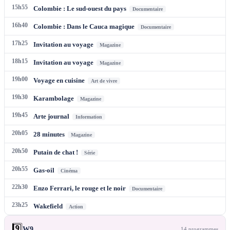
15h55
Colombie : Le sud-ouest du pays
Documentaire
16h40
Colombie : Dans le Cauca magique
Documentaire
17h25
Invitation au voyage
Magazine
18h15
Invitation au voyage
Magazine
19h00
Voyage en cuisine
Art de vivre
19h30
Karambolage
Magazine
19h45
Arte journal
Information
20h05
28 minutes
Magazine
20h50
Putain de chat !
Série
20h55
Gas-oil
Cinéma
22h30
Enzo Ferrari, le rouge et le noir
Documentaire
23h25
Wakefield
Action
9️⃣
W9
14
programme
s