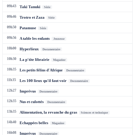
09h43
Taki Tanuki
Série
09h46
Trotro et Zaza
Série
09h50
Patamuse
Série
09h56
A table les enfants
Jeunesse
10h00
Hyperlieux
Documentaire
10h30
La p'tite librairie
Magazine
10h35
Les petits félins d'Afrique
Documentaire
11h35
Les 100 lieux qu'il faut voir
Documentaire
12h27
Imprévus
Documentaire
12h35
Nus et culottés
Documentaire
13h35
Alimentation, la revanche du gras
Sciences et technique
14h40
Echappées belles
Magazine
16h08
Imprévus
Documentaire