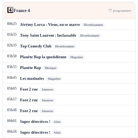
4️⃣
France 4
77
programme
s
00h25
Jérémy Lorca : Viens, on se marre
Divertissement
01h35
Tony Saint Laurent : Inclassable
Divertissement
02h35
Top Comedy Club
Divertissement
03h50
Planète Rap la quotidienne
Magazine
03h55
Planète Rap
Musique
04h45
Les matinales
Magazine
05h05
Foot 2 rue
Jeunesse
05h17
Foot 2 rue
Jeunesse
05h48
Foot 2 rue
Jeunesse
06h01
Super détectives !
Série
06h26
Super détectives !
Série