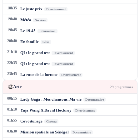
18h35
Le juste prix
Divertissement
19h40
Météo
Services
19h45
Le 19.45
Information
20h40
En famille
Série
21h10
QI : le grand test
Divertissement
22h35
QI : le grand test
Divertissement
23h45
La roue de la fortune
Divertissement
🎨
Arte
29
programme
s
00h15
Lady Gaga : Mes chansons. Ma vie
Documentaire
01h10
Yuja Wang X David Hockney
Divertissement
01h55
Covoiturage
Cinéma
03h30
Mission spatiale au Sénégal
Documentaire