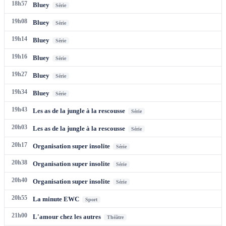
18h57
Bluey
Série
19h08
Bluey
Série
19h14
Bluey
Série
19h16
Bluey
Série
19h27
Bluey
Série
19h34
Bluey
Série
19h43
Les as de la jungle à la rescousse
Série
20h03
Les as de la jungle à la rescousse
Série
20h17
Organisation super insolite
Série
20h38
Organisation super insolite
Série
20h40
Organisation super insolite
Série
20h55
La minute EWC
Sport
21h00
L'amour chez les autres
Théâtre