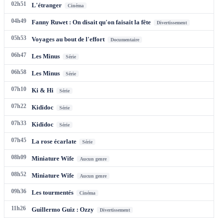
02h51
L'étranger
Cinéma
04h49
Fanny Ruwet : On disait qu'on faisait la fête
Divertissement
05h53
Voyages au bout de l'effort
Documentaire
06h47
Les Minus
Série
06h58
Les Minus
Série
07h10
Ki & Hi
Série
07h22
Kididoc
Série
07h33
Kididoc
Série
07h45
La rose écarlate
Série
08h09
Miniature Wife
Aucun genre
08h52
Miniature Wife
Aucun genre
09h36
Les tourmentés
Cinéma
11h26
Guillermo Guiz : Ozzy
Divertissement