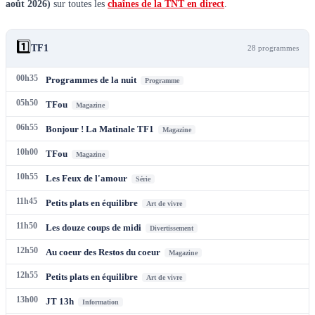
août 2026
)
sur toutes les
chaînes de la TNT en direct
.
1️⃣
TF1
28
programme
s
00h35
Programmes de la nuit
Programme
05h50
TFou
Magazine
06h55
Bonjour ! La Matinale TF1
Magazine
10h00
TFou
Magazine
10h55
Les Feux de l'amour
Série
11h45
Petits plats en équilibre
Art de vivre
11h50
Les douze coups de midi
Divertissement
12h50
Au coeur des Restos du coeur
Magazine
12h55
Petits plats en équilibre
Art de vivre
13h00
JT 13h
Information