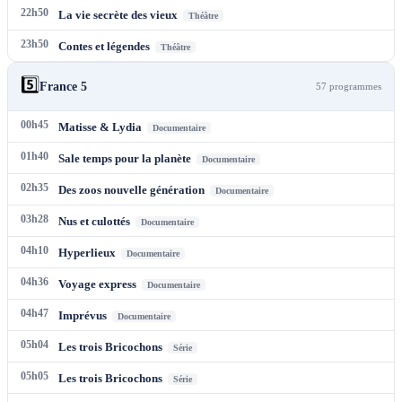
22h50
La vie secrète des vieux
Théâtre
23h50
Contes et légendes
Théâtre
5️⃣
France 5
57
programme
s
00h45
Matisse & Lydia
Documentaire
01h40
Sale temps pour la planète
Documentaire
02h35
Des zoos nouvelle génération
Documentaire
03h28
Nus et culottés
Documentaire
04h10
Hyperlieux
Documentaire
04h36
Voyage express
Documentaire
04h47
Imprévus
Documentaire
05h04
Les trois Bricochons
Série
05h05
Les trois Bricochons
Série