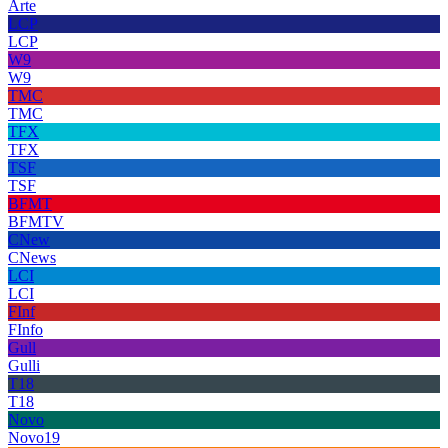
Arte
LCP
LCP
W9
W9
TMC
TMC
TFX
TFX
TSF
TSF
BFMT
BFMTV
CNew
CNews
LCI
LCI
FInf
FInfo
Gull
Gulli
T18
T18
Novo
Novo19