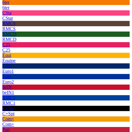
6ter
6ter
CSta
CStar
RMCS
RMCS
RMCD
RMCD
C25
C25
Équi
Équipe
Euro
Euro1
Euro
Euro2
beIN
beIN1
RMC1
RMC1
C+Sp
C+Spt
Com+
Com+
Pari