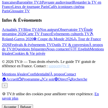
françaises
Baromètre TV.fr
Paysage audiovisuel
Regarder la TV en
France
Lieux de tournage Paris
Cafés iconiques cinéma
Paris
Glossaire TV
Infos & Événements
Actualités TV
Blog TV.fr
Nos auteurs
Observatoire TV
Étude
streaming 2026
Carte TV France
Événements culturels TV
🎾
Roland-Garros 2026
⚽ Coupe du Monde 2026
🚴 Tour de France
2026
Festivals & événements TV
Outils TV & conversion
À propos
de TV.fr
Questions fréquentes
Nous contacter
🇬🇧 English
Mentions
légales
Cookies & Vie privée
©
2026
TV.fr — Tous droits réservés. Le guide TV gratuit de
référence en France. Contact :
support@tv.fr
Mentions légales
Confidentialité
À propos
Contact
🏠
Accueil
📺
Programme
🌙
Ce soir
🔴
Direct
🔍
Recherche
↑
🍪 TV.fr utilise des cookies pour améliorer votre expérience.
En
savoir plus
Accepter
Refuser