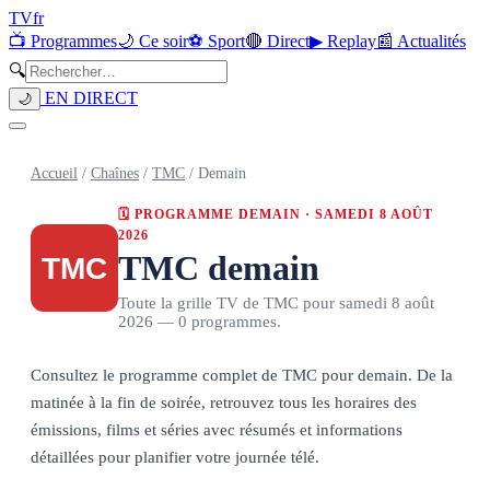
TV
fr
📺 Programmes
🌙 Ce soir
⚽ Sport
🔴 Direct
▶ Replay
📰 Actualités
🔍
EN DIRECT
🌙
Accueil
/
Chaînes
/
TMC
/
Demain
🗓 PROGRAMME DEMAIN ·
SAMEDI 8 AOÛT
2026
TMC
demain
Toute la grille TV de
TMC
pour
samedi 8 août
2026
—
0
programmes.
Consultez le programme complet de
TMC
pour demain. De la
matinée à la fin de soirée, retrouvez tous les horaires des
émissions, films et séries avec résumés et informations
détaillées pour planifier votre journée télé.