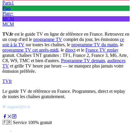
Paris1
Plan
Plan+
MCM
MCM
TV.fr
est le guide TV en ligne de référence en France. Retrouvez en
un coup d'œil le
programme TV
complet du jour, les émissions
ce
soir à la TV
sur toutes les chaînes, le
programme TV du matin
, le
programme TV cet après-midi
, le
direct
et le
France TV replay
gratuit. Chaînes TNT gratuites : TF1, France 2, France 3, M6, Arte,
C8, W9, TMC et bien d'autres.
Programme TV demain
,
audiences
TV
et grille TV heure par heure — ne manquez plus jamais votre
émission préférée.
TV
fr
Le guide TV de référence en France. Programmes, direct et replay
de toutes les chaînes gratuitement.
✉ support@tv.fr
🇫🇷
Service 100% gratuit