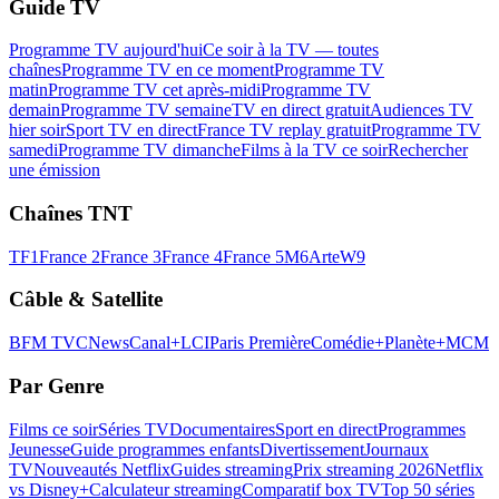
Guide TV
Programme TV aujourd'hui
Ce soir à la TV — toutes
chaînes
Programme TV en ce moment
Programme TV
matin
Programme TV cet après-midi
Programme TV
demain
Programme TV semaine
TV en direct gratuit
Audiences TV
hier soir
Sport TV en direct
France TV replay gratuit
Programme TV
samedi
Programme TV dimanche
Films à la TV ce soir
Rechercher
une émission
Chaînes TNT
TF1
France 2
France 3
France 4
France 5
M6
Arte
W9
Câble & Satellite
BFM TV
CNews
Canal+
LCI
Paris Première
Comédie+
Planète+
MCM
Par Genre
Films ce soir
Séries TV
Documentaires
Sport en direct
Programmes
Jeunesse
Guide programmes enfants
Divertissement
Journaux
TV
Nouveautés Netflix
Guides streaming
Prix streaming 2026
Netflix
vs Disney+
Calculateur streaming
Comparatif box TV
Top 50 séries