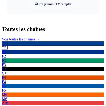
📺 Programme TV complet
Toutes les
chaînes
Voir toutes les chaînes →
TF1
TF1
F2
F2
F3
F3
C+
C+
F4
F4
F5
F5
M6
M6
Arte