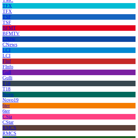
TMC
TFX
TFX
TSF
TSF
BFMT
BFMTV
CNew
CNews
LCI
LCI
FInf
FInfo
Gull
Gulli
T18
T18
Novo
Novo19
6ter
6ter
CSta
CStar
RMCS
RMCS