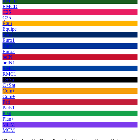
RMCD
RMCD
C25
C25
Équi
Équipe
Euro
Euro1
Euro
Euro2
beIN
beIN1
RMC1
RMC1
C+Sp
C+Spt
Com+
Com+
Pari
Paris1
Plan
Plan+
MCM
MCM