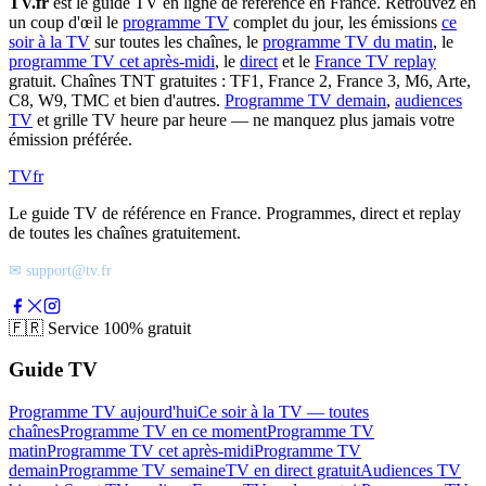
TV.fr
est le guide TV en ligne de référence en France. Retrouvez en
un coup d'œil le
programme TV
complet du jour, les émissions
ce
soir à la TV
sur toutes les chaînes, le
programme TV du matin
, le
programme TV cet après-midi
, le
direct
et le
France TV replay
gratuit. Chaînes TNT gratuites : TF1, France 2, France 3, M6, Arte,
C8, W9, TMC et bien d'autres.
Programme TV demain
,
audiences
TV
et grille TV heure par heure — ne manquez plus jamais votre
émission préférée.
TV
fr
Le guide TV de référence en France. Programmes, direct et replay
de toutes les chaînes gratuitement.
✉ support@tv.fr
🇫🇷
Service 100% gratuit
Guide TV
Programme TV aujourd'hui
Ce soir à la TV — toutes
chaînes
Programme TV en ce moment
Programme TV
matin
Programme TV cet après-midi
Programme TV
demain
Programme TV semaine
TV en direct gratuit
Audiences TV