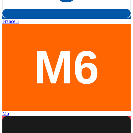
France 5
M6