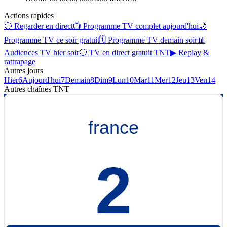
Actions rapides
🔴 Regarder en direct
📺 Programme TV complet aujourd'hui
🌙
Programme TV ce soir gratuit
🗓 Programme TV demain soir
📊
Audiences TV hier soir
🔴 TV en direct gratuit TNT
▶ Replay &
rattrapage
Autres jours
Hier
6
Aujourd'hui
7
Demain
8
Dim
9
Lun
10
Mar
11
Mer
12
Jeu
13
Ven
14
Autres chaînes
TNT