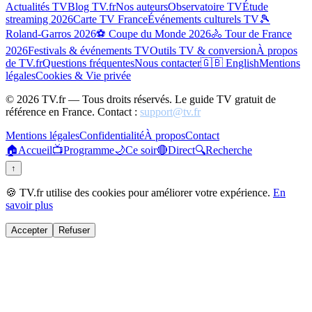
Actualités TV
Blog TV.fr
Nos auteurs
Observatoire TV
Étude
streaming 2026
Carte TV France
Événements culturels TV
🎾
Roland-Garros 2026
⚽ Coupe du Monde 2026
🚴 Tour de France
2026
Festivals & événements TV
Outils TV & conversion
À propos
de TV.fr
Questions fréquentes
Nous contacter
🇬🇧 English
Mentions
légales
Cookies & Vie privée
©
2026
TV.fr — Tous droits réservés. Le guide TV gratuit de
référence en France. Contact :
support@tv.fr
Mentions légales
Confidentialité
À propos
Contact
🏠
Accueil
📺
Programme
🌙
Ce soir
🔴
Direct
🔍
Recherche
↑
🍪 TV.fr utilise des cookies pour améliorer votre expérience.
En
savoir plus
Accepter
Refuser