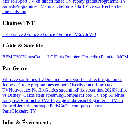
hier soir
Sport TV en direct
France TV replay gratuit
Programme TV
samedi
Programme TV dimanche
Films à la TV ce soir
Rechercher
une émission
Chaînes TNT
TF1
France 2
France 3
France 4
France 5
M6
Arte
W9
Câble & Satellite
BFM TV
CNews
Canal+
LCI
Paris Première
Comédie+
Planète+
MCM
Par Genre
Films ce soir
Séries TV
Documentaires
Sport en direct
Programmes
Jeunesse
Guide programmes enfants
Divertissement
Journaux
TV
Nouveautés Netflix
Guides streaming
Prix streaming 2026
Netflix
vs Disney+
Calculateur streaming
Comparatif box TV
Top 50 séries
françaises
Baromètre TV.fr
Paysage audiovisuel
Regarder la TV en
France
Lieux de tournage Paris
Cafés iconiques cinéma
Paris
Glossaire TV
Infos & Événements