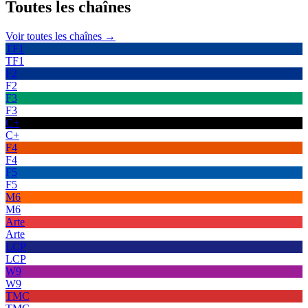
Toutes les
chaînes
Voir toutes les chaînes →
TF1
TF1
F2
F2
F3
F3
C+
C+
F4
F4
F5
F5
M6
M6
Arte
Arte
LCP
LCP
W9
W9
TMC