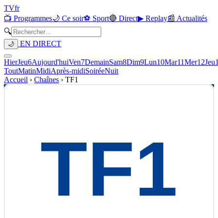
TV
fr
📺 Programmes
🌙 Ce soir
⚽ Sport
🔴 Direct
▶ Replay
📰 Actualités
🔍
EN DIRECT
🌙
Hier
Jeu
6
Aujourd'hui
Ven
7
Demain
Sam
8
Dim
9
Lun
10
Mar
11
Mer
12
Jeu
Tout
Matin
Midi
Après-midi
Soirée
Nuit
Accueil
›
Chaînes
›
TF1