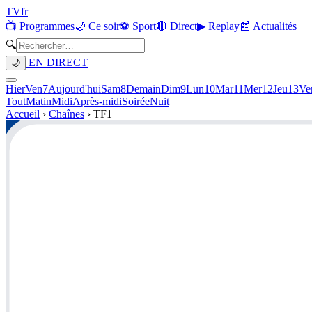
TV
fr
📺 Programmes
🌙 Ce soir
⚽ Sport
🔴 Direct
▶ Replay
📰 Actualités
🔍
EN DIRECT
🌙
Hier
Ven
7
Aujourd'hui
Sam
8
Demain
Dim
9
Lun
10
Mar
11
Mer
12
Jeu
13
Ve
Tout
Matin
Midi
Après-midi
Soirée
Nuit
Accueil
›
Chaînes
›
TF1