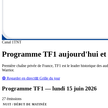
Canal
1
TNT
Programme
TF1
aujourd'hui et 
Première chaîne privée de France, TF1 est le leader historique des au
Warrior.
🔴 Regarder en direct
📅 Grille du jour
Programme
TF1
—
lundi 15 juin 2026
27
émission
s
NUIT / DÉBUT DE MATINÉE