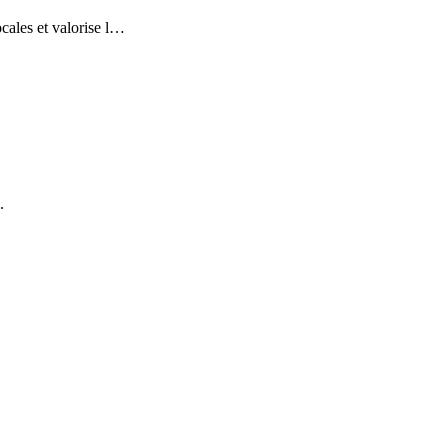
cales et valorise l
…
.