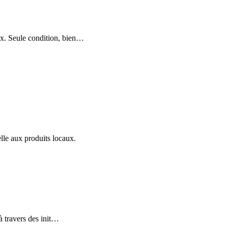
x. Seule condition, bien
…
lle aux produits locaux.
 travers des init
…