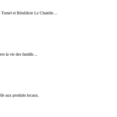
e Tomeï et Bénédicte Le Chatelie
…
rs la vie des famille
…
lle aux produits locaux.