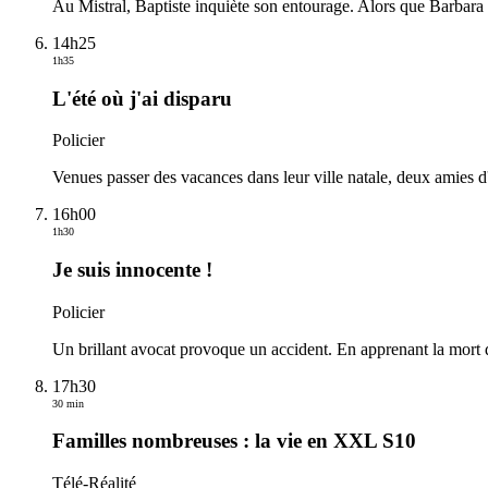
Au Mistral, Baptiste inquiète son entourage. Alors que Barbara e
14h25
1h35
L'été où j'ai disparu
Policier
Venues passer des vacances dans leur ville natale, deux amies d'e
16h00
1h30
Je suis innocente !
Policier
Un brillant avocat provoque un accident. En apprenant la mort du 
17h30
30 min
Familles nombreuses : la vie en XXL S10
Télé-Réalité