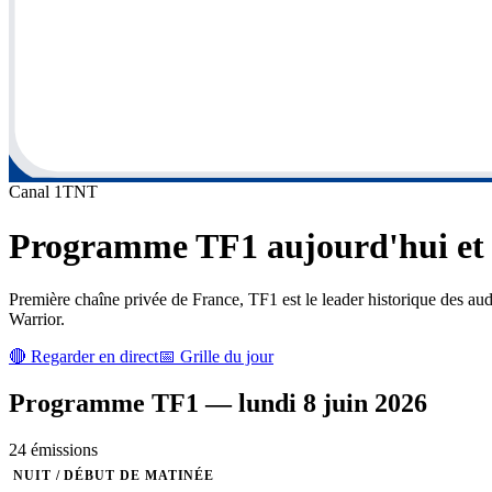
Canal
1
TNT
Programme
TF1
aujourd'hui et 
Première chaîne privée de France, TF1 est le leader historique des au
Warrior.
🔴 Regarder en direct
📅 Grille du jour
Programme
TF1
—
lundi 8 juin 2026
24
émission
s
NUIT / DÉBUT DE MATINÉE