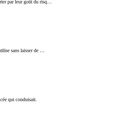
ter par leur goût du risq
…
ilise sans laisser de
…
ncée qui conduisait.