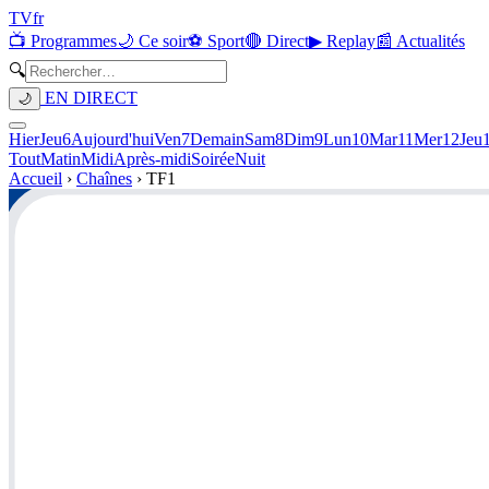
TV
fr
📺 Programmes
🌙 Ce soir
⚽ Sport
🔴 Direct
▶ Replay
📰 Actualités
🔍
EN DIRECT
🌙
Hier
Jeu
6
Aujourd'hui
Ven
7
Demain
Sam
8
Dim
9
Lun
10
Mar
11
Mer
12
Jeu
Tout
Matin
Midi
Après-midi
Soirée
Nuit
Accueil
›
Chaînes
›
TF1