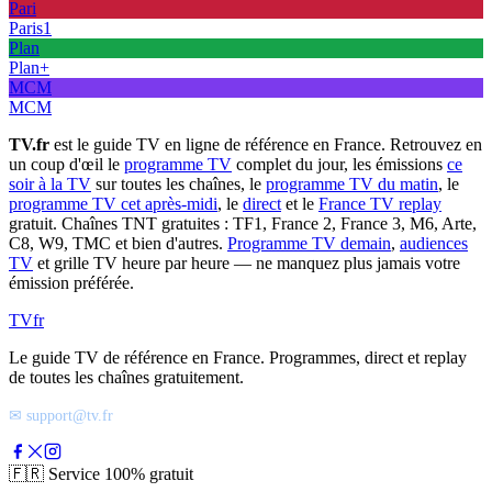
Pari
Paris1
Plan
Plan+
MCM
MCM
TV.fr
est le guide TV en ligne de référence en France. Retrouvez en
un coup d'œil le
programme TV
complet du jour, les émissions
ce
soir à la TV
sur toutes les chaînes, le
programme TV du matin
, le
programme TV cet après-midi
, le
direct
et le
France TV replay
gratuit. Chaînes TNT gratuites : TF1, France 2, France 3, M6, Arte,
C8, W9, TMC et bien d'autres.
Programme TV demain
,
audiences
TV
et grille TV heure par heure — ne manquez plus jamais votre
émission préférée.
TV
fr
Le guide TV de référence en France. Programmes, direct et replay
de toutes les chaînes gratuitement.
✉ support@tv.fr
🇫🇷
Service 100% gratuit