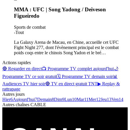
MMA : UFC | Song Yadong / Deiveson
Figueiredo
Sports de combat
-
Tout
La Galaxy Arena de Macau, en Chine, accueille cet UFC
Fight Night 277, dont l'évènement principal est le combat
poids coqs entre le chinois Song Yadon et le bré
…
Actions rapides
🔴 Regarder en direct
📺 Programme TV complet aujourd'hui
🌙
Programme TV ce soir gratuit
🗓 Programme TV demain soir
📊
Audiences TV hier soir
🔴 TV en direct gratuit TNT
▶ Replay &
rattrapage
Autres jours
Hier
6
Aujourd'hui
7
Demain
8
Dim
9
Lun
10
Mar
11
Mer
12
Jeu
13
Ven
14
Autres chaînes
CABLE