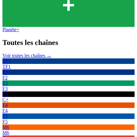
Planète+
Toutes les
chaînes
Voir toutes les chaînes →
TF1
TF1
F2
F2
F3
F3
C+
C+
F4
F4
F5
F5
M6
M6