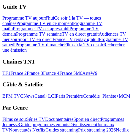
Guide TV
Programme TV aujourd'hui
Ce soir à la TV — toutes
chaînes
Programme TV en ce moment
Programme TV
matin
Programme TV cet après-midi
Programme TV
demain
Programme TV semaine
TV en direct gratuit
Audiences TV
hier soir
Sport TV en direct
France TV replay gratuit
Programme TV
samedi
Programme TV dimanche
Films à la TV ce soir
Rechercher
une émission
Chaînes TNT
TF1
France 2
France 3
France 4
France 5
M6
Arte
W9
Câble & Satellite
BFM TV
CNews
Canal+
LCI
Paris Première
Comédie+
Planète+
MCM
Par Genre
Films ce soir
Séries TV
Documentaires
Sport en direct
Programmes
Jeunesse
Guide programmes enfants
Divertissement
Journaux
TV
Nouveautés Netflix
Guides streaming
Prix streaming 2026
Netflix