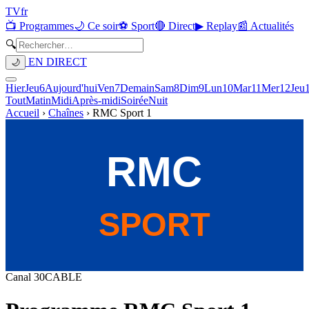
TV
fr
📺 Programmes
🌙 Ce soir
⚽ Sport
🔴 Direct
▶ Replay
📰 Actualités
🔍
EN DIRECT
🌙
Hier
Jeu
6
Aujourd'hui
Ven
7
Demain
Sam
8
Dim
9
Lun
10
Mar
11
Mer
12
Jeu
Tout
Matin
Midi
Après-midi
Soirée
Nuit
Accueil
›
Chaînes
›
RMC Sport 1
Canal
30
CABLE