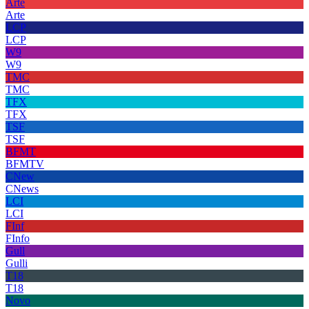
Arte
Arte
LCP
LCP
W9
W9
TMC
TMC
TFX
TFX
TSF
TSF
BFMT
BFMTV
CNew
CNews
LCI
LCI
FInf
FInfo
Gull
Gulli
T18
T18
Novo