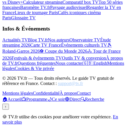
vs Disney+
Calculateur streaming
Comparatif box TV
Top 50 séries
françaises
Baromètre TV.fr
Paysage audiovisuel
Regarder la TV en
France
Lieux de tournage Paris
Cafés iconiques cinéma
Paris
Glossaire TV
Infos & Événements
Actualités TV
Blog TV.fr
Nos auteurs
Observatoire TV
Étude
streaming 2026
Carte TV France
Événements culturels TV
🎾
Roland-Garros 2026
⚽ Coupe du Monde 2026
🚴 Tour de France
2026
Festivals & événements TV
Outils TV & conversion
À propos
de TV.fr
Questions fréquentes
Nous contacter
🇬🇧 English
Mentions
légales
Cookies & Vie privée
©
2026
TV.fr — Tous droits réservés. Le guide TV gratuit de
référence en France. Contact :
support@tv.fr
Mentions légales
Confidentialité
À propos
Contact
🏠
Accueil
📺
Programme
🌙
Ce soir
🔴
Direct
🔍
Recherche
↑
🍪 TV.fr utilise des cookies pour améliorer votre expérience.
En
savoir plus