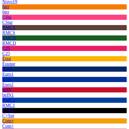
Novo19
6ter
6ter
CSta
CStar
RMCS
RMCS
RMCD
RMCD
C25
C25
Équi
Équipe
Euro
Euro1
Euro
Euro2
beIN
beIN1
RMC1
RMC1
C+Sp
C+Spt
Com+
Com+