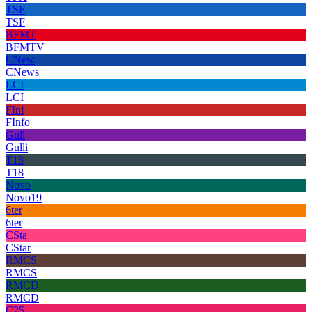
TSF
TSF
BFMT
BFMTV
CNew
CNews
LCI
LCI
FInf
FInfo
Gull
Gulli
T18
T18
Novo
Novo19
6ter
6ter
CSta
CStar
RMCS
RMCS
RMCD
RMCD
C25