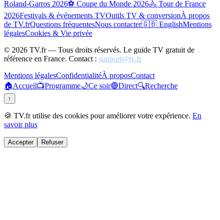
Roland-Garros 2026
⚽ Coupe du Monde 2026
🚴 Tour de France
2026
Festivals & événements TV
Outils TV & conversion
À propos
de TV.fr
Questions fréquentes
Nous contacter
🇬🇧 English
Mentions
légales
Cookies & Vie privée
©
2026
TV.fr — Tous droits réservés. Le guide TV gratuit de
référence en France. Contact :
support@tv.fr
Mentions légales
Confidentialité
À propos
Contact
🏠
Accueil
📺
Programme
🌙
Ce soir
🔴
Direct
🔍
Recherche
↑
🍪 TV.fr utilise des cookies pour améliorer votre expérience.
En
savoir plus
Accepter
Refuser