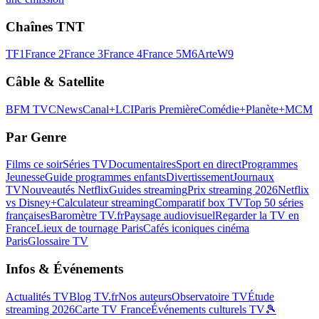
Chaînes TNT
TF1
France 2
France 3
France 4
France 5
M6
Arte
W9
Câble & Satellite
BFM TV
CNews
Canal+
LCI
Paris Première
Comédie+
Planète+
MCM
Par Genre
Films ce soir
Séries TV
Documentaires
Sport en direct
Programmes
Jeunesse
Guide programmes enfants
Divertissement
Journaux
TV
Nouveautés Netflix
Guides streaming
Prix streaming 2026
Netflix
vs Disney+
Calculateur streaming
Comparatif box TV
Top 50 séries
françaises
Baromètre TV.fr
Paysage audiovisuel
Regarder la TV en
France
Lieux de tournage Paris
Cafés iconiques cinéma
Paris
Glossaire TV
Infos & Événements
Actualités TV
Blog TV.fr
Nos auteurs
Observatoire TV
Étude
streaming 2026
Carte TV France
Événements culturels TV
🎾