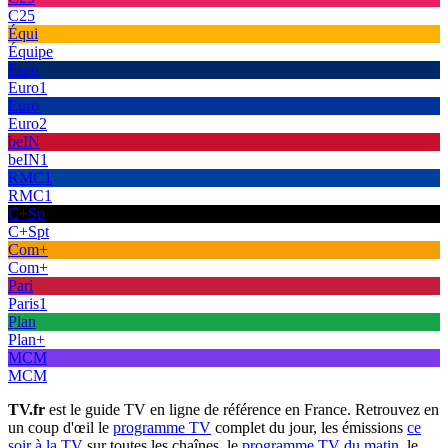
C25
Équi
Équipe
Euro
Euro1
Euro
Euro2
beIN
beIN1
RMC1
RMC1
C+Sp
C+Spt
Com+
Com+
Pari
Paris1
Plan
Plan+
MCM
MCM
TV.fr
est le guide TV en ligne de référence en France. Retrouvez en
un coup d'œil le
programme TV
complet du jour, les émissions
ce
soir à la TV
sur toutes les chaînes, le
programme TV du matin
, le