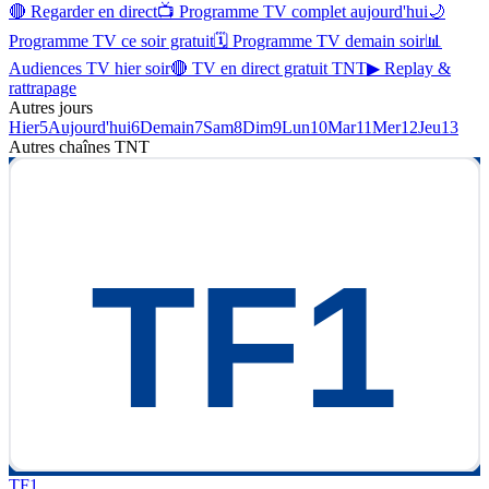
🔴 Regarder en direct
📺 Programme TV complet aujourd'hui
🌙
Programme TV ce soir gratuit
🗓 Programme TV demain soir
📊
Audiences TV hier soir
🔴 TV en direct gratuit TNT
▶ Replay &
rattrapage
Autres jours
Hier
5
Aujourd'hui
6
Demain
7
Sam
8
Dim
9
Lun
10
Mar
11
Mer
12
Jeu
13
Autres chaînes
TNT
TF1