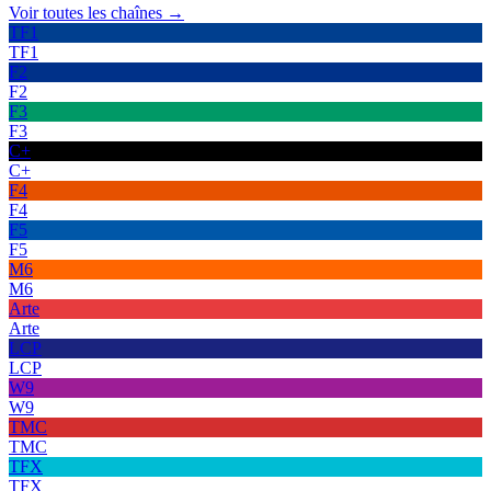
Voir toutes les chaînes →
TF1
TF1
F2
F2
F3
F3
C+
C+
F4
F4
F5
F5
M6
M6
Arte
Arte
LCP
LCP
W9
W9
TMC
TMC
TFX
TFX