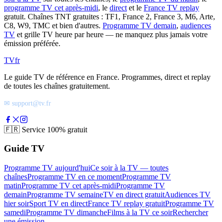
programme TV cet après-midi
, le
direct
et le
France TV replay
gratuit. Chaînes TNT gratuites : TF1, France 2, France 3, M6, Arte,
C8, W9, TMC et bien d'autres.
Programme TV demain
,
audiences
TV
et grille TV heure par heure — ne manquez plus jamais votre
émission préférée.
TV
fr
Le guide TV de référence en France. Programmes, direct et replay
de toutes les chaînes gratuitement.
✉ support@tv.fr
🇫🇷
Service 100% gratuit
Guide TV
Programme TV aujourd'hui
Ce soir à la TV — toutes
chaînes
Programme TV en ce moment
Programme TV
matin
Programme TV cet après-midi
Programme TV
demain
Programme TV semaine
TV en direct gratuit
Audiences TV
hier soir
Sport TV en direct
France TV replay gratuit
Programme TV
samedi
Programme TV dimanche
Films à la TV ce soir
Rechercher
une émission